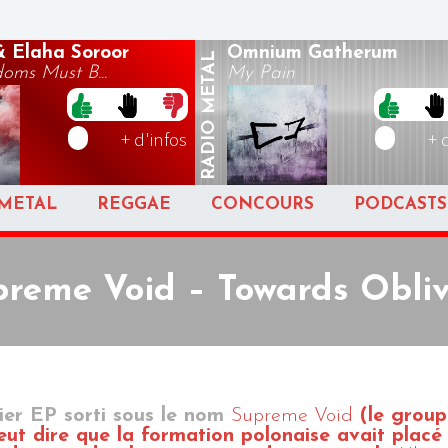
 Elaha Soroor
Omnium Gatherum
METAL
oms Must B...
My Pain
RADIO
+ d'infos
+ 
METAL
REGGAE
CONCOURS
PODCASTS
reme Void – Towards Obli
ier EP sorti sous le nom
Supreme Void
(le group
peut dire que la formation polonaise avait placé 