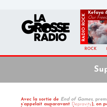
Kefaya &
ROCK
Our Freed
RADIO
ROCK
Sup
Avec la sortie de
End of Games
, prem
s’appelait auparavant
Depravity
), on 