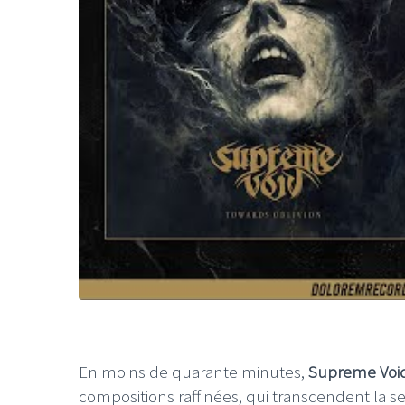
En moins de quarante minutes,
Supreme Voi
compositions raffinées, qui transcendent la se