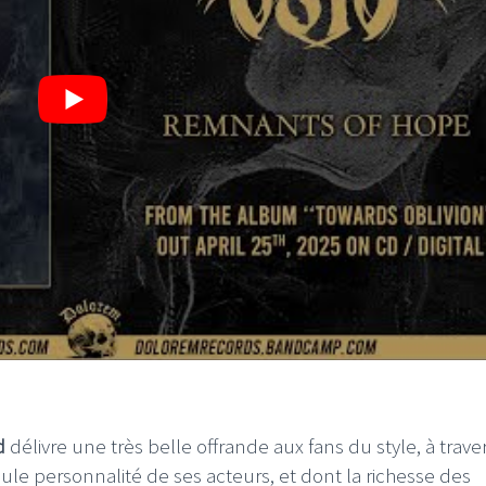
d
délivre une très belle offrande aux fans du style, à traver
ule personnalité de ses acteurs, et dont la richesse des