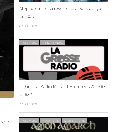
Megadeth tire sa révérence à Paris et Lyon
en 2027
6 AOÛT 2026
ACTU METAL
WEBZINE METAL
La Grosse Radio Metal : les entrées 2026 #31
et #32
4 AOÛT 2026
s six
ACTU METAL
VIDEO METAL
WEBZINE METAL