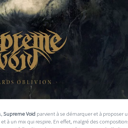
I
LE GROS RIFFIFI
S RIFFIFI – Surfin’
LE GROS RIFFIFI –
ers !!!
Littératurock !!!
s,
Supreme Void
parvient à se démarquer et à proposer 
 et à un mix qui respire. En effet, malgré des composition