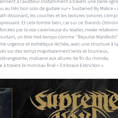
viennent à l’auditeur (notamment à travers une belle lign
ou au très bon solo de guitare sur « Sustained By Malice » 
ath dissonant, les couches et les textures sonores s’empi
pressant. Et cela tombe bien, car sur ce
Towards Oblivion
enforcées par la voix caverneuse du leader, mixée relative
 Pourtant, un titre mid-tempo comme "Repulse Manifesto"
ntre urgence et esthétique léchée, avec une structure à la 
nsés sur des tempi majoritairement lents et brumeux,
 dérangeante, malsaine aux allures de fin du monde,
 à travers le morceau final « Embrace Extinction ».