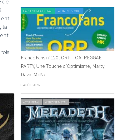
e de
à
PARTENAIRE GENERAL
WEBZINE GLOBAL
lent
, la
ment
fois
FrancoFans n°120 : ORP – OAI REGGAE
PARTY, Une Touche d’Optimisme, Marty,
David McNeil…
6 AOÛT 2026
ACTU METAL
WEBZINE METAL