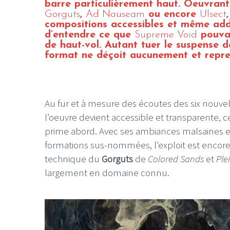
barre particulièrement haut. Oeuvrant
Gorguts
,
Ad Nauseam
ou encore
Ulsect
compositions accessibles et même addi
d’entendre ce que
Supreme Void
pouvai
de haut-vol. Autant tuer le suspense d
format ne déçoit aucunement et reprend
Au fur et à mesure des écoutes des six nouve
l’oeuvre devient accessible et transparente,
prime abord. Avec ses ambiances malsaines et
formations sus-nommées, l’exploit est encore p
technique du
Gorguts
de
Colored Sands
et
Ple
largement en domaine connu.