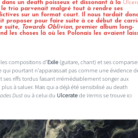
 dans un death poisseux et dissonant à la
Ulcer
, le trio parvenait malgré tout à rendre ses
ctives sur un format court. Il nous tardait don
t proposer pour faire suite à ce début de carri
e suite,
Towards Oblivion
, premier album long-
 les choses là où les Polonais les avaient lais
lles compositions d’
Exile
(guitare, chant) et ses comparse
 ce qui pourtant n’apparaissait pas comme une évidence d
 ses riffs tordus faisant irrémédiablement songer aux
lus à saluer. Mais qui a déjà été sensibilisé au death
iades Dust
ou à celui du
Ulcerate
de
Vermis
se trouve ici