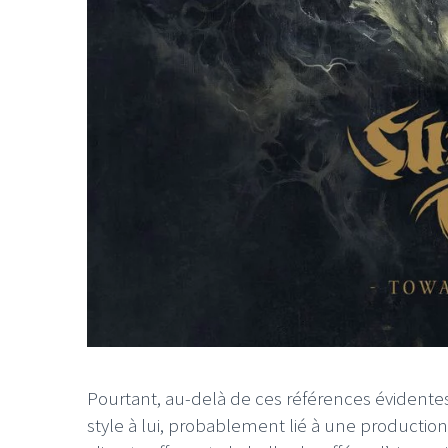
LE GROS RIFFIFI
LE GROS RIFFIF
LE GROS RIFFIFI –
LE GRO
Christmas Riffifi 2025 !!!
The Cov
Pourtant, au-delà de ces références évidente
style à lui, probablement lié à une production