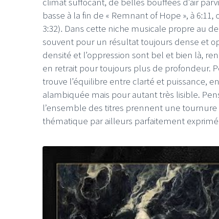
climat suffocant, de belles bouffées d’air par
basse à la fin de « Remnant of Hope », à 6:11, 
3:32). Dans cette niche musicale propre au de
souvent pour un résultat toujours dense et op
densité et l’oppression sont bel et bien là, r
en retrait pour toujours plus de profondeur.
trouve l’équilibre entre clarté et puissance, e
alambiquée mais pour autant très lisible. Pe
l’ensemble des titres prennent une tournure
thématique par ailleurs parfaitement exprimée