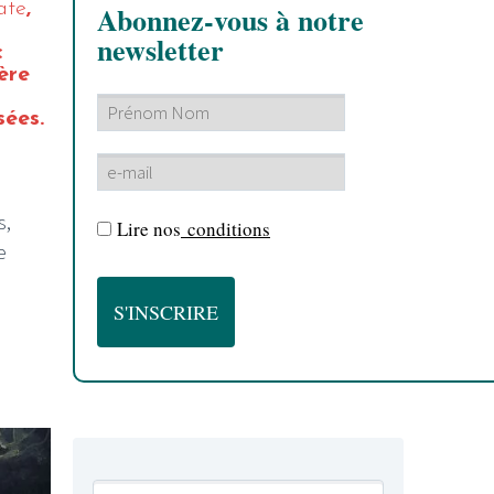
ate
,
Abonnez-vous à notre
newsletter
c
ère
sées.
s,
Lire nos
conditions
e