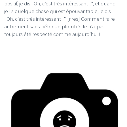
positif, je dis "Oh, c’est très intéressant !", et quand
je lis quelque chose qui est épouvantable, je dis
"Oh, c’est très intéressant !" [rires] Comment faire
autrement sans péter un plomb ? Je n’ai pas
toujours été respecté comme aujourd’hui !