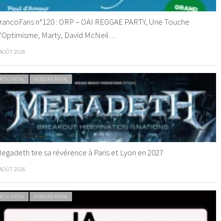
rancoFans n°120 : ORP – OAI REGGAE PARTY, Une Touche
’Optimisme, Marty, David McNeil…
 AOÛT 2026
ACTU METAL
WEBZINE METAL
egadeth tire sa révérence à Paris et Lyon en 2027
 AOÛT 2026
ACTU METAL
WEBZINE METAL