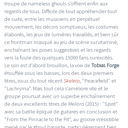
troupe de nameless ghouls s’offrent enfin aux
regards de tous. Difficile de tout appréhender tout
de suite, entre les musiciens en perpétuel
mouvement, les décors somptueux, les costumes
élaborés, les jeux de lumières travaillés, et bien sûr
ce frontman masqué au jeu de scène survitaminé,
enchaînant les poses suggestives et les regards
vers la foule des quelques 15000 fans surexcités.
Le son est d’abord brouillon, la voix de
Tobias Forge
étouffée sous les basses, lors des deux premiers
titres, issus du tout récent
Skeleta
, "Peacefield" et
"Lachryma". Mais tout cela s’améliore vite et le
groupe poursuit avec un superbe enchaînement
de deux excellents titres de
Meliora
(2015) : "Spirit"
avec sa battle épique de guitares en conclusion et
"From the Pinnacle to the Pit", au groove irrésistible
mené par le ghoul bassiste, particulièrement bien