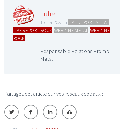
JulieL
15 mai 2025 in
LIVE REPORT METAL
,
LIVE REPORT ROCK
,
WEBZINE METAL
,
WEBZINE
ROCK
Responsable Relations Promo
Metal
Partagez cet article sur vos réseaux sociaux :
|
2025
|
accor