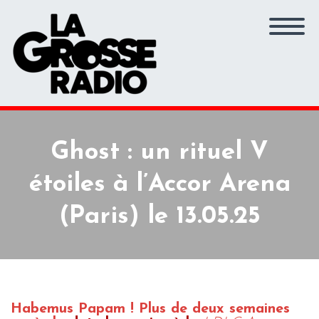
Ghost : un rituel V
étoiles à l’Accor Arena
(Paris) le 13.05.25
Habemus Papam ! Plus de deux semaines