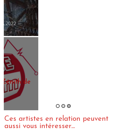
B
G
(
B
Ces artistes en relation peuvent
aussi vous intéresser...