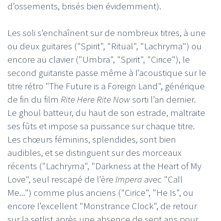
d’ossements, brisés bien évidemment).
Les soli s’enchaînent sur de nombreux titres, à une
ou deux guitares ("Spirit", "Ritual", "Lachryma") ou
encore au clavier ("Umbra", "Spirit", "Cirice"), le
second guitariste passe même à l’acoustique sur le
titre rétro "The Future is a Foreign Land", générique
de fin du film
Rite Here Rite Now
sorti l’an dernier.
Le ghoul batteur, du haut de son estrade, maltraite
ses fûts et impose sa puissance sur chaque titre.
Les chœurs féminins, splendides, sont bien
audibles, et se distinguent sur des morceaux
récents ("Lachryma", "Darkness at the Heart of My
Love", seul rescapé de l’ère
Impera
avec "Call
Me...") comme plus anciens ("Cirice", "He Is", ou
encore l’excellent "Monstrance Clock", de retour
sur la setlist après une absence de sept ans pour