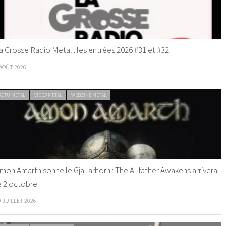
a Grosse Radio Metal : les entrées 2026 #31 et #32
 AOÛT 2026
ACTU METAL
VIDEO METAL
WEBZINE METAL
mon Amarth sonne le Gjallarhorn : The Allfather Awakens arrivera
e 2 octobre
0 JUILLET 2026