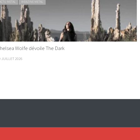
ACTU METAL
WEBZINE METAL
helsea Wolfe dévoile The Dark
9 JUILLET 2026