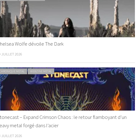
helsea Wolfe dévoile The Dark
9 JUILLET 2026
CHRONIQUE METAL
WEBZINE METAL
tonecast – Expand Crimson Chaos : le retour flamboyant d’un
eavy metal forgé dans l’acier
8 JUILLET 2026