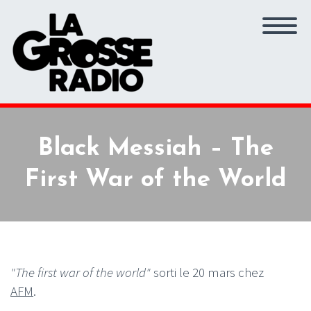
Black Messiah – The
First War of the World
"The first war of the world"
sorti le 20 mars chez
AFM
.