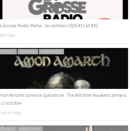
a Grosse Radio Metal : les entrées 2026 #31 et #32
 AOÛT 2026
ACTU METAL
VIDEO METAL
WEBZINE METAL
mon Amarth sonne le Gjallarhorn : The Allfather Awakens arrivera
e 2 octobre
0 JUILLET 2026
ACTU METAL
WEBZINE METAL