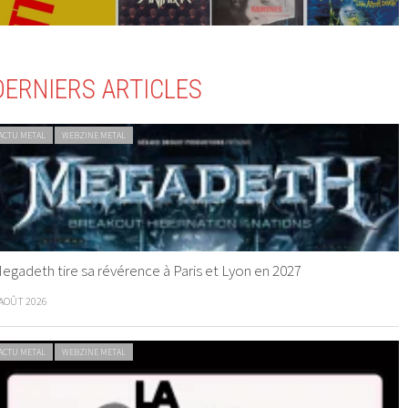
DERNIERS ARTICLES
ACTU METAL
WEBZINE METAL
egadeth tire sa révérence à Paris et Lyon en 2027
 AOÛT 2026
ACTU METAL
WEBZINE METAL