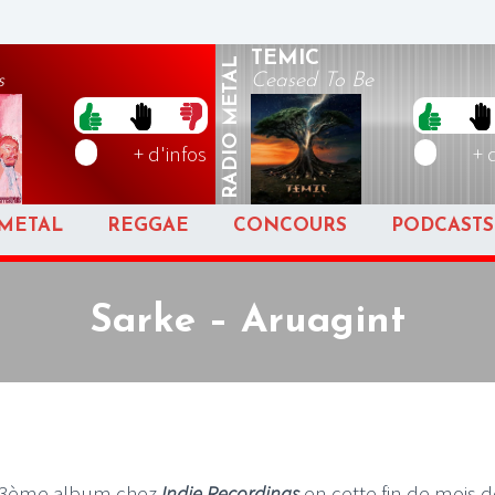
TEMIC
METAL
s
Ceased To Be
RADIO
+ d'infos
+ 
METAL
REGGAE
CONCOURS
PODCASTS
Sarke – Aruagint
n 3ème album chez
Indie Recordings
en cette fin de mois d