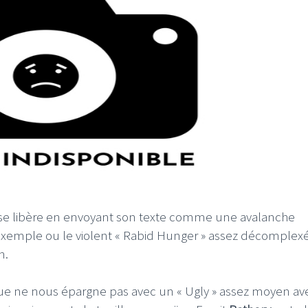
, il se libère en envoyant son texte comme une avalanche
exemple ou le violent « Rabid Hunger » assez décomplexé
n.
uque ne nous épargne pas avec un « Ugly » assez moyen av