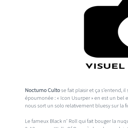
Nocturno Culto
se fait plaisir et ça s’entend
époumonée : « Icon Usurper » en est un bel 
nous sort un solo relativement bluesy sur la fi
Le fameux Black n’ Roll qui fait bouger la n