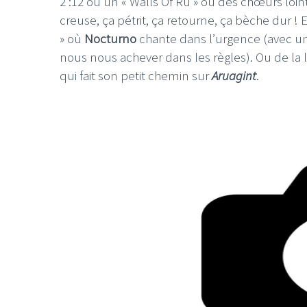
2 :12 ou un « Walls Of Ru » où des chœurs loin
creuse, ça pétrit, ça retourne, ça bèche dur ! E
» où
Nocturno
chante dans l’urgence (avec un 
nous nous achever dans les règles). Ou de l
qui fait son petit chemin sur
Aruagint
.
LE GROS RIFFIF
LE GRO
Christm