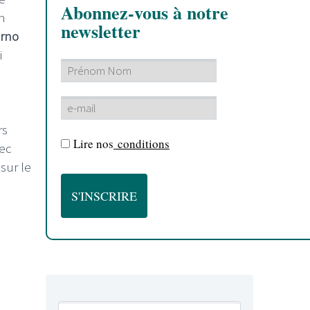
Abonnez-vous à notre
en
newsletter
rno
i
rs
Lire nos
conditions
vec
sur le