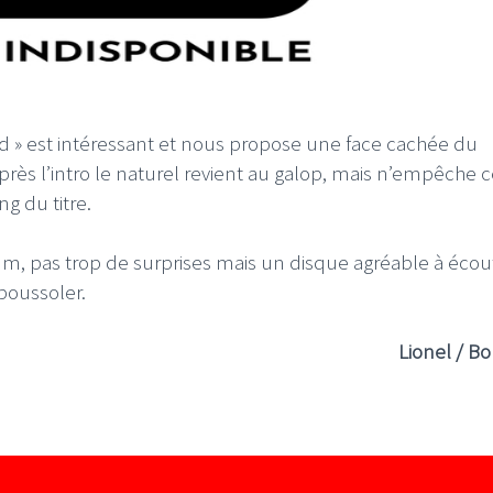
d » est intéressant et nous propose une face cachée du
près l’intro le naturel revient au galop, mais n’empêche c
g du titre.
um, pas trop de surprises mais un disque agréable à écou
boussoler.
Lionel / Bo