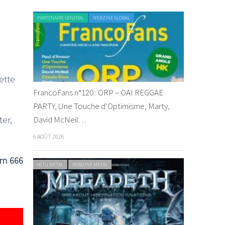
PARTENAIRE GENERAL
WEBZINE GLOBAL
ette
FrancoFans n°120 : ORP – OAI REGGAE
PARTY, Une Touche d’Optimisme, Marty,
ter,
David McNeil…
6 AOÛT 2026
rn 666
ACTU METAL
WEBZINE METAL