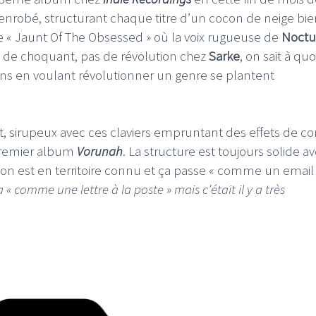
 enrobé, structurant chaque titre d’un cocon de neige bi
 « Jaunt Of The Obsessed » où la voix rugueuse de
Noctu
en de choquant, pas de révolution chez
Sarke
, on sait à quo
ains en voulant révolutionner un genre se plantent
t, sirupeux avec ces claviers empruntant des effets de co
 premier album
Vorunah
. La structure est toujours solide a
n est en territoire connu et ça passe « comme un email 
« comme une lettre à la poste » mais c’était il y a très