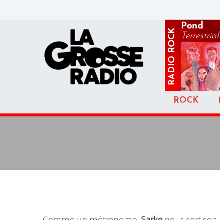
Pond
ROCK
Terrestrial
RADIO
ROCK
Comme un métronome,
Sarke
nous sort so