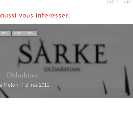
Article suiv
ussi vous intéresser...
 METAL
WEBZINE METAL
 – Oldarhian
de Melon
/ 2 mai 2011