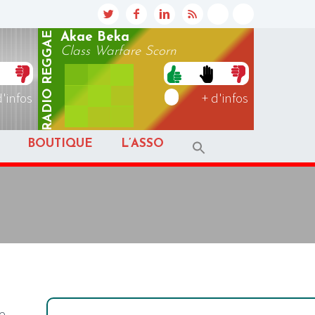
REGGAE
Akae Beka
Class Warfare Scorn
RADIO
d'infos
+ d'infos
BOUTIQUE
L’ASSO
e