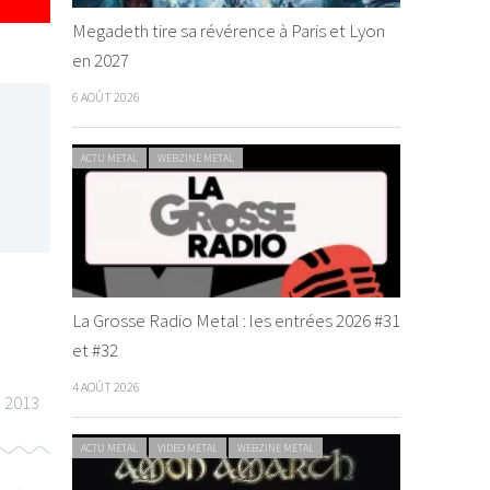
Megadeth tire sa révérence à Paris et Lyon
en 2027
6 AOÛT 2026
ACTU METAL
WEBZINE METAL
La Grosse Radio Metal : les entrées 2026 #31
et #32
4 AOÛT 2026
 2013
ACTU METAL
VIDEO METAL
WEBZINE METAL