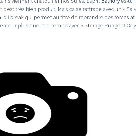
tains viennent chatouiller nos ouïes. Esprit
Bathory
es-tu l
t c’est très bien produit. Mais ça se rattrape avec un « Sal
joli break qui permet au titre de reprendre des forces af
a lenteur plus que mid-tempo avec « Strange Pungent Ody
I
LE GROS RIFFIFI
S RIFFIFI –
LE GROS RIFFIFI – Su
as Riffifi 2025 !!!
The Covers !!!