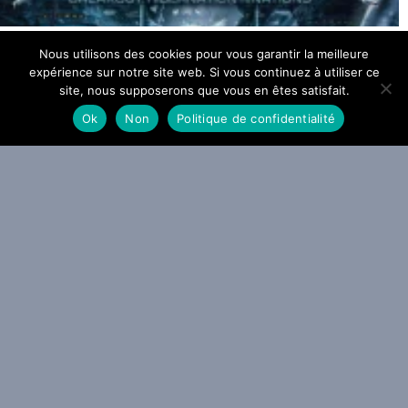
egadeth tire sa révérence à Paris et Lyon en 2027
Nous utilisons des cookies pour vous garantir la meilleure
expérience sur notre site web. Si vous continuez à utiliser ce
 AOÛT 2026
site, nous supposerons que vous en êtes satisfait.
Ok
Non
Politique de confidentialité
ACTU METAL
WEBZINE METAL
a Grosse Radio Metal : les entrées 2026 #31 et #32
 AOÛT 2026
ACTU METAL
VIDEO METAL
WEBZINE METAL