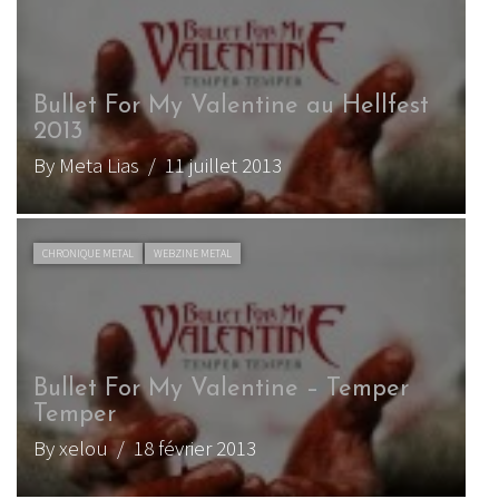
Bullet For My Valentine au Hellfest
2013
By Meta Lias
/ 11 juillet 2013
CHRONIQUE METAL
WEBZINE METAL
Bullet For My Valentine – Temper
Temper
By xelou
/ 18 février 2013