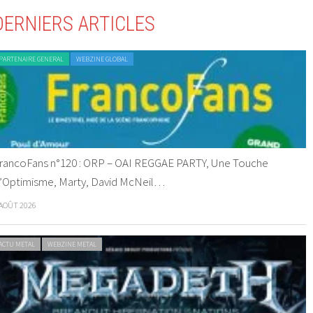
DERNIERS ARTICLES
PARTENAIRE GENERAL
WEBZINE GLOBAL
rancoFans n°120 : ORP – OAI REGGAE PARTY, Une Touche
’Optimisme, Marty, David McNeil…
 AOÛT 2026
ACTU METAL
WEBZINE METAL