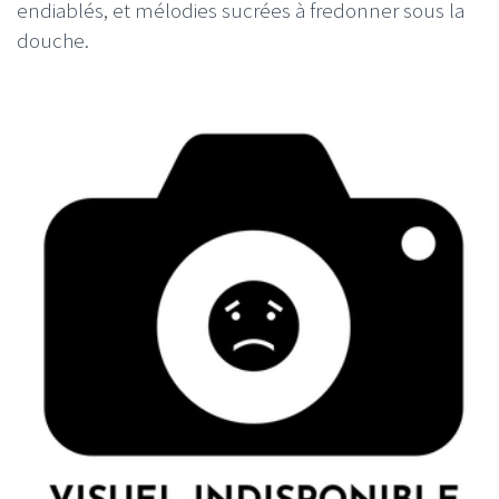
endiablés, et mélodies sucrées à fredonner sous la
douche.