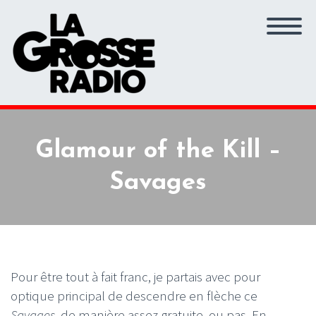
Glamour of the Kill –
Savages
Pour être tout à fait franc, je partais avec pour
optique principal de descendre en flèche ce
Savages
, de manière assez gratuite, ou pas. En