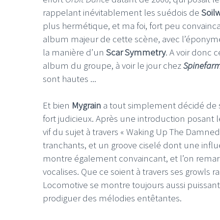
rappelant inévitablement les suédois de
Soil
plus hermétique, et ma foi, fort peu convaincant
album majeur de cette scène, avec l’éponyme 
la manière d’un
Scar Symmetry
. A voir donc
album du groupe, à voir le jour chez
Spinefar
sont hautes ...
Et bien
Mygrain
a tout simplement décidé de s
fort judicieux. Après une introduction posant
vif du sujet à travers « Waking Up The Damned »
tranchants, et un groove ciselé dont une inf
montre également convaincant, et l’on rema
vocalises. Que ce soient à travers ses growls r
Locomotive se montre toujours aussi puissant d
prodiguer des mélodies entêtantes.