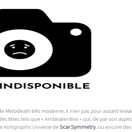
e Melodeath très moderne, il n’en pas pour autant linéai
s des titres tels que « Ambivalentine » qui, de par son aspec
le
Holographic Universe
de
Scar Symmetry
, ou encore des