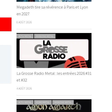
Megadeth tire sa révérence à Paris et Lyon
en 2027
6 AOÛT 2026
ACTU METAL
WEBZINE METAL
La Grosse Radio Metal : les entrées 2026 #31
et #32
4 AOÛT 2026
ACTU METAL
VIDEO METAL
WEBZINE METAL