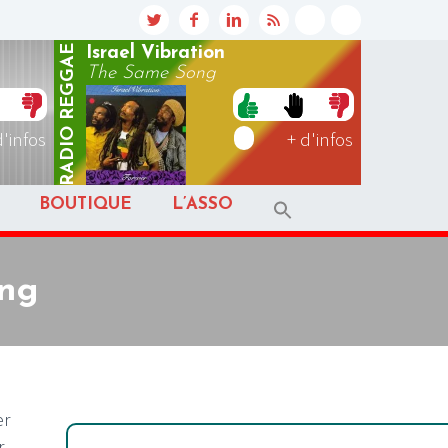
REGGAE
Israel Vibration
The Same Song
RADIO
d'infos
+ d'infos
BOUTIQUE
L’ASSO
ing
er
,