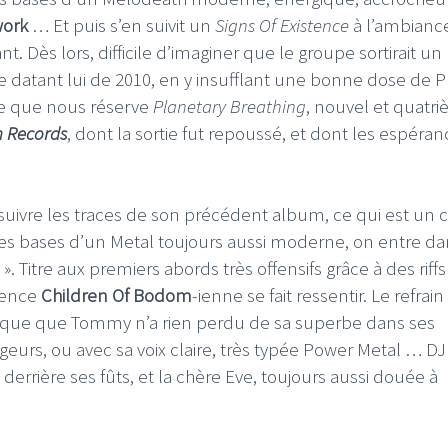
work
… Et puis s’en suivit un
Signs Of Existence
à l’ambianc
. Dès lors, difficile d’imaginer que le groupe sortirait un
datant lui de 2010, en y insufflant une bonne dose de Pr
 ce que nous réserve
Planetary Breathing
, nouvel et quatr
m Records
, dont la sortie fut repoussé, et dont les espéra
uivre les traces de son précédent album, ce qui est un c
 les bases d’un Metal toujours aussi moderne, on entre da
. Titre aux premiers abords très offensifs grâce à des riffs
luence
Children Of Bodom
-ienne se fait ressentir. Le refrain
rque que Tommy n’a rien perdu de sa superbe dans ses
ageurs, ou avec sa voix claire, très typée Power Metal … DJ
errière ses fûts, et la chère Eve, toujours aussi douée à