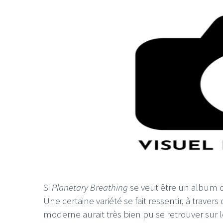
Si
Planetary Breathing
se veut être un album d
Une certaine variété se fait ressentir, à traver
moderne aurait très bien pu se retrouver sur 