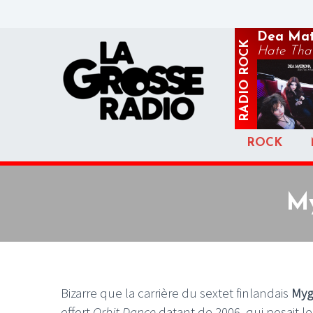
Dea Mat
ROCK
Hate That
RADIO
ROCK
My
Bizarre que la carrière du sextet finlandais
Myg
effort
Orbit Dance
datant de 2006, qui posait 