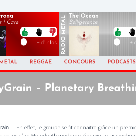
rona
The Ocean
METAL
 I Care
Belligerence
RADIO
+ d'infos
+ 
METAL
REGGAE
CONCOURS
PODCASTS
Grain – Planetary Breath
rain
… En effet, le groupe se fit connaitre grâce un premi
les bases d’un Melodeath moderne, énergique, accrocheur