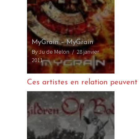
MyGrain – MyGrain
By Ju de Melon
/ 28 janvier
011
2011
Ces artistes en relation peuvent a