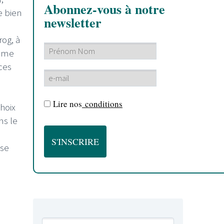
Abonnez-vous à notre
e bien
newsletter
og, à
ième
nces
Lire nos
conditions
hoix
ns le
 se