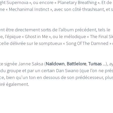
ight Supernova », ou encore « Planetary Breathing ». Et de
mme « Mechanimal Instinct », avec son côté thrashisant, et 
ent être directement sortis de l’album précédent, tels le
, l’épique « Ghost in Me », ou le mélodique « The Final Sk
I
LE GROS RIFFIFI
 de celle délivrée sur le somptueux « Song Of The Damned » 
S RIFFIFI – Surfin’
LE GROS RIFFIFI –
ers !!!
Littératurock !!!
te signée Janne Saksa (
Naildown
,
Battlelore
,
Turisas
...), 
ons du groupe et par un certain Dan Swano (que l’on ne pré
ce, bien qu’un ton en dessous de son prédécesseur, plu
piré également.