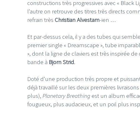
constructions très progressives avec « Black L
l’autre on retrouve des titres très directs co
refrain très
Christian Alvestam
-ien …
Et par-dessus cela, il y a des tubes qui sembl
premier single « Dreamscape », tube imparable
LE GROS RIFFIFI
LE GROS RIFFIF
», dont la ligne de claviers est très inspirée
LE GROS RIFFIFI –
LE GRO
bande à
Bjorn Strid
.
Christmas Riffifi 2025 !!!
The Cov
Doté d’une production très propre et puissan
déjà travaillé sur les deux premières livrais
plus),
Planetary Breathing
est un album effica
fougueux, plus audacieux, et un poil plus ins