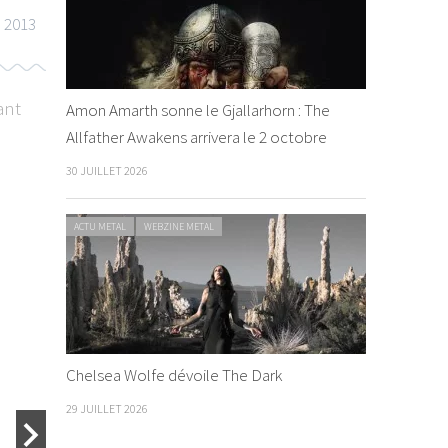
 2013
ant
Amon Amarth sonne le Gjallarhorn : The
Allfather Awakens arrivera le 2 octobre
30 JUILLET 2026
CHRONIQUE METAL
WEBZINE METAL
CHRONIQUE METAL
WEBZ
ACTU METAL
WEBZINE METAL
Children of 
Chelsea Wolfe dévoile The Dark
By Vyuuse
/ 5 ju
29 JUILLET 2026