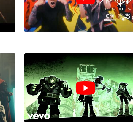
LE GROS RIFFIFI
LE 
 –
LE GROS RIFFIFI – Surfin’
LE
025 !!!
The Covers !!!
Li