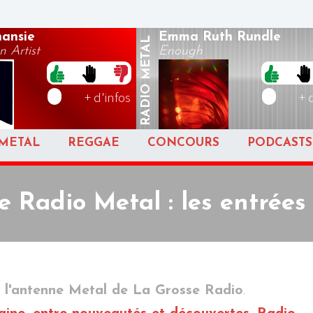
ansie
Emma Ruth Rundle
METAL
n Artist
Enough
RADIO
+ d'infos
+ 
METAL
REGGAE
CONCOURS
PODCASTS
e Radio Metal : les entrées
à
l'antenne Metal de La Grosse Radio
.