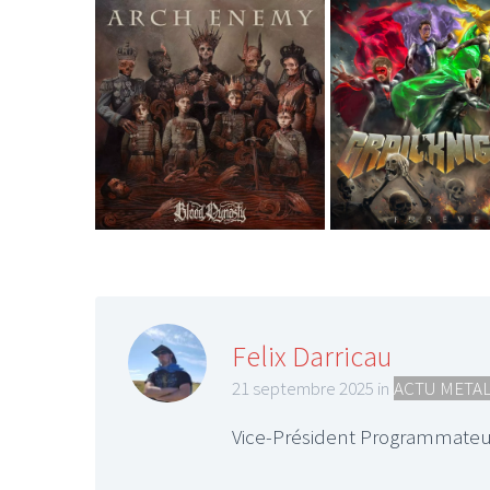
Felix Darricau
21 septembre 2025 in
ACTU META
Vice-Président Programmateu