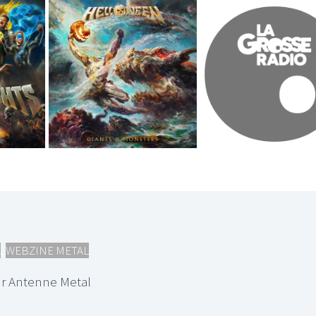
L
,
WEBZINE METAL
r Antenne Metal