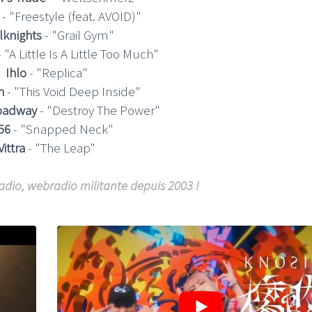
- "Freestyle (feat. AVOID)"
lknights
- "Grail Gym"
 "A Little Is A Little Too Much"
Ihlo
- "Replica"
h
- "This Void Deep Inside"
roadway
- "Destroy The Power"
56
- "Snapped Neck"
Vittra
- "The Leap"
adio, webradio militante depuis 2003 !