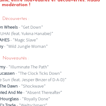
aine
, entre nouveautés et découvertes.
Radio
 modération !
Découvertes :
On Wheels
- "Get Down"
FUHAI (feat. Yukina Hanabie)"
AHES
- "Magic Slave"
my
- "Wild Jungle Woman"
Nouveautés :
emy
- "Illuminate The Path"
Lucassen
- "The Clock Ticks Down"
e Sun (feat. Jesper Binzer of D-A-D)"
 The Dawn
- "Shockwave"
ried And Me
- "Absent Thereafter"
Hourglass
- "Royally Done"
l's Trade
- "Weltschmerz"