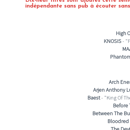
Dix-neuf
titres sont ajoutés cette sem
indépendante sans pub à écouter sans
High 
KNOSIS
- "
MA
Phanto
Arch En
Arjen Anthony 
Baest
- "King Of Th
Before
Between The Bu
Bloodred 
The Devi