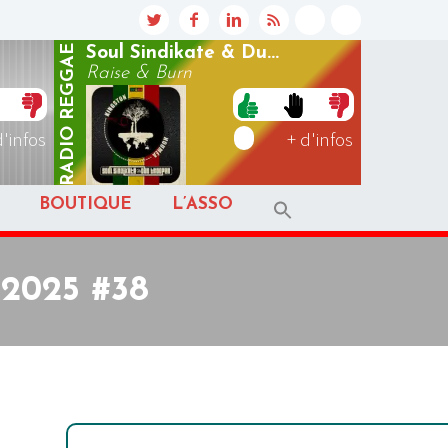
REGGAE
Soul Sindikate & Du...
Raise & Burn
RADIO
d'infos
+ d'infos
BOUTIQUE
L’ASSO
 2025 #38