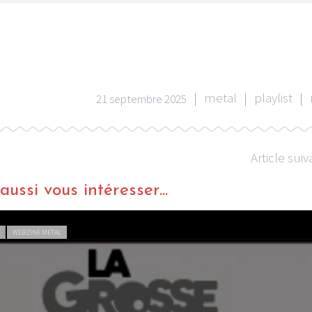
|
metal
|
playlist
|
21 septembre 2025
Article suiv
ussi vous intéresser...
L
WEBZINE METAL