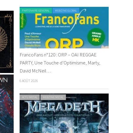
PARTENAIRE GENERAL
WEBZINE GLOBAL
FrancoFans n°120 : ORP – OAI REGGAE
PARTY, Une Touche d’Optimisme, Marty,
David McNeil…
6 AOÛT 2026
ACTU METAL
WEBZINE METAL