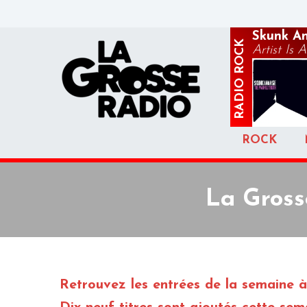
Skunk An
ROCK
Artist Is A
RADIO
ROCK
La Gross
Retrouvez les entrées de la semaine