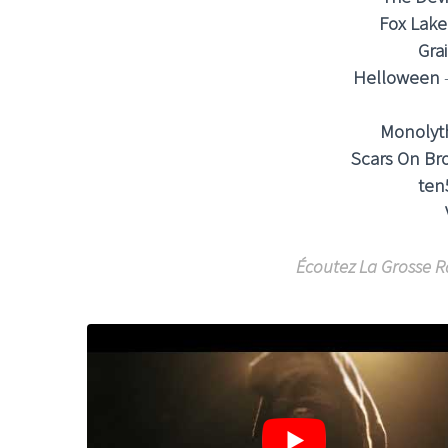
Fox Lake
Grai
Helloween
-
Monolyt
Scars On B
ten
Écoutez La Grosse R