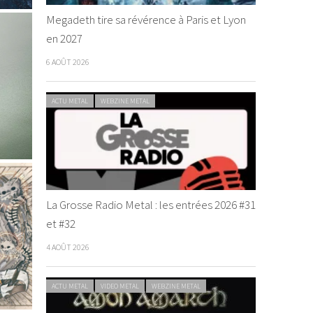
Megadeth tire sa révérence à Paris et Lyon
en 2027
6 AOÛT 2026
ACTU METAL
WEBZINE METAL
La Grosse Radio Metal : les entrées 2026 #31
et #32
4 AOÛT 2026
ACTU METAL
VIDEO METAL
WEBZINE METAL