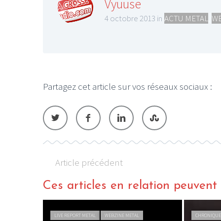
Vyuuse
4 octobre 2013 in
ACTU METAL
,
WE
LE GROS RIFFIF
Partagez cet article sur vos réseaux sociaux :
LE GRO
Christm
Article précédent
Ces articles en relation peuvent a
LIVE REPORT METAL
WEBZINE METAL
CHRONIQUE