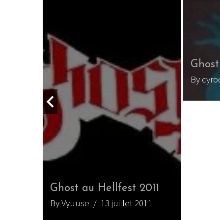
Ghost
By cyro
o
Ghost au Hellfest 2011
ars 2013
By Vyuuse
/ 13 juillet 2011