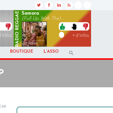
REGGAE
Samora
(Full Up With The) ...
RADIO
d'infos
+ d'infos
BOUTIQUE
L’ASSO
P
t
se