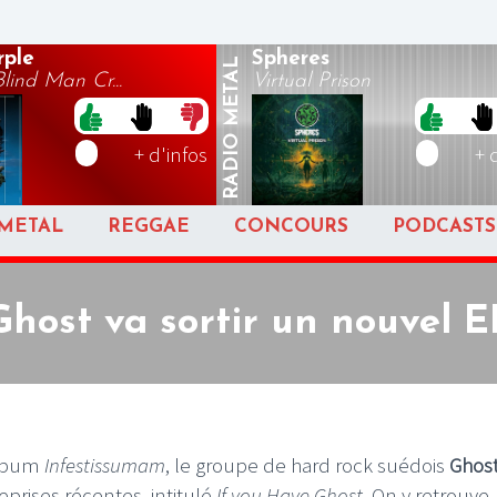
rple
Spheres
METAL
ind Man Cr...
Virtual Prison
RADIO
+ d'infos
+ 
METAL
REGGAE
CONCOURS
PODCASTS
Ghost va sortir un nouvel E
album
Infestissumam
, le groupe de hard rock suédois
Ghos
prises récentes, intitulé
If you Have Ghost
. On y retrouve