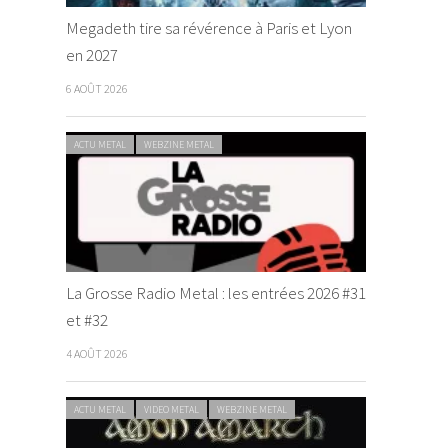
Megadeth tire sa révérence à Paris et Lyon
en 2027
6 AOÛT 2026
ACTU METAL
WEBZINE METAL
La Grosse Radio Metal : les entrées 2026 #31
et #32
4 AOÛT 2026
ACTU METAL
VIDEO METAL
WEBZINE METAL