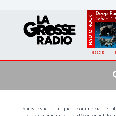
Deep Pu
ROCK
When A Bl
RADIO
ROCK
Après le succès critique et commercial de l'
prépare à sortir un nouvel EP contenant des re