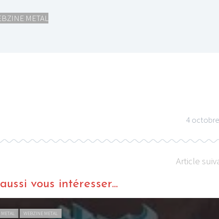
BZINE METAL
I
LE GROS RIFFIFI
S RIFFIFI –
LE GROS RIFFIFI – Su
as Riffifi 2025 !!!
The Covers !!!
4 octobre
Article suiv
ussi vous intéresser...
 METAL
WEBZINE METAL