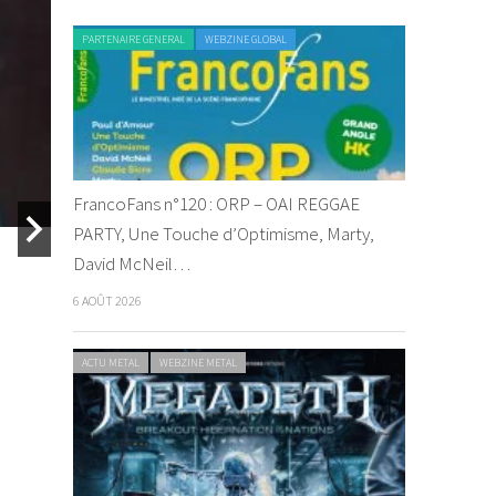
PARTENAIRE GENERAL
WEBZINE GLOBAL
Ghost au
By Vyuuse
/ 
FrancoFans n°120 : ORP – OAI REGGAE
PARTY, Une Touche d’Optimisme, Marty,
David McNeil…
CHRONIQUE METAL
6 AOÛT 2026
ACTU METAL
WEBZINE METAL
Ghost au Hellfest 2013
Ghost – I
By Ju de Melon
/ 12 juillet 2013
By Vyuuse
/ 