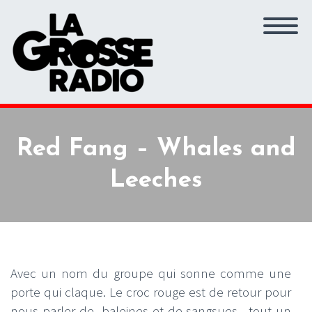
Red Fang – Whales and
Leeches
Avec un nom du groupe qui sonne comme une
porte qui claque. Le croc rouge est de retour pour
nous parler de baleines et de sangsues…tout un