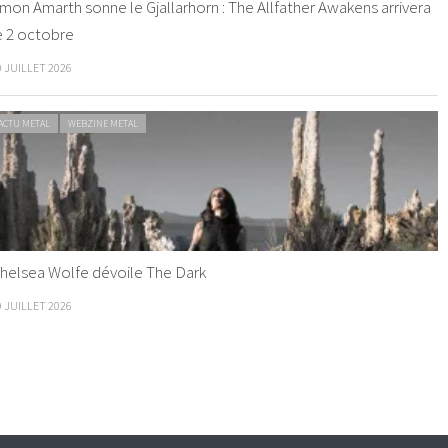
mon Amarth sonne le Gjallarhorn : The Allfather Awakens arrivera
e 2 octobre
0 JUILLET 2026
ACTU METAL
WEBZINE METAL
helsea Wolfe dévoile The Dark
9 JUILLET 2026