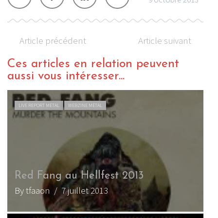
Article précédent
Article suivant
Ces articles en relation peuvent
aussi vous intéresser...
LIVE REPORT METAL
WEBZINE METAL
Red Fang au Hellfest 2013
By tfaaon
/ 7 juillet 2013