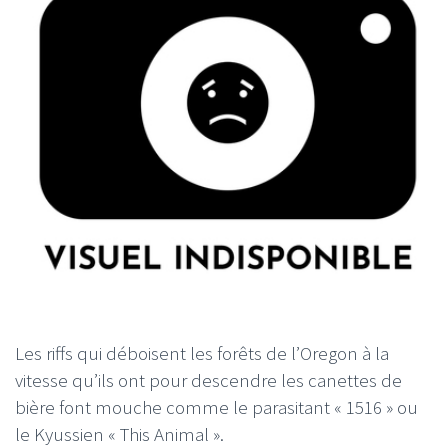
Les riffs qui déboisent les forêts de l’Oregon à la
vitesse qu’ils ont pour descendre les canettes de
bière font mouche comme le parasitant « 1516 » ou
le Kyussien « This Animal ».