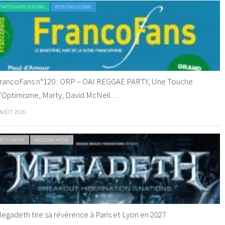
PARTENAIRE GENERAL
WEBZINE GLOBAL
rancoFans n°120 : ORP – OAI REGGAE PARTY, Une Touche
’Optimisme, Marty, David McNeil…
 AOÛT 2026
ACTU METAL
WEBZINE METAL
egadeth tire sa révérence à Paris et Lyon en 2027