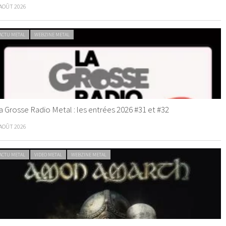
 AOÛT 2026
ACTU METAL
WEBZINE METAL
a Grosse Radio Metal : les entrées 2026 #31 et #32
 AOÛT 2026
ACTU METAL
VIDEO METAL
WEBZINE METAL