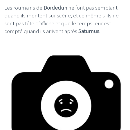
Les roumains de
Dordeduh
ne font pas semblant
quand ils montent sur scène, et ce même si ils ne
sont pas tête d’affiche et que le temps leur est
compté quand ils arrivent après
Saturnus
.