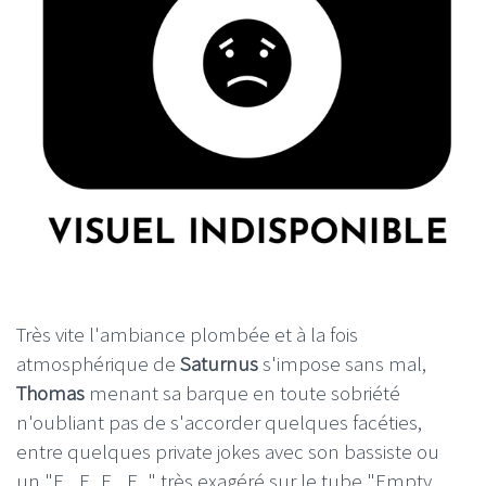
Très vite l'ambiance plombée et à la fois
atmosphérique de
Saturnus
s'impose sans mal,
Thomas
menant sa barque en toute sobriété
n'oubliant pas de s'accorder quelques facéties,
entre quelques private jokes avec son bassiste ou
un "F... F.. F... F..." très exagéré sur le tube "Empty