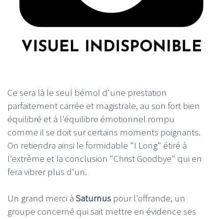
Ce sera là le seul bémol d'une prestation
parfaitement carrée et magistrale, au son fort bien
équilibré et à l'équilibre émotionnel rompu
comme il se doit sur certains moments poignants.
On retiendra ainsi le formidable "I Long" étiré à
l'extrême et la conclusion "Christ Goodbye" qui en
fera vibrer plus d'un.
Un grand merci à
Saturnus
pour l'offrande, un
groupe concerné qui sait mettre en évidence ses