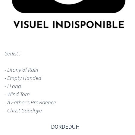
Setlist :
- Litany of Rain
- Empty Handed
- I Long
- Wind Torn
- A Father's Providence
- Christ Goodbye
DORDEDUH