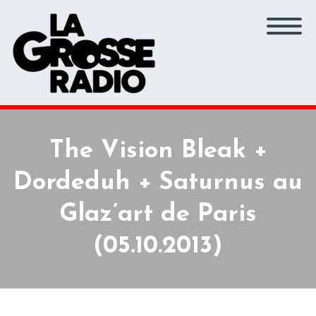
The Vision Bleak +
Dordeduh + Saturnus au
Glaz’art de Paris
(05.10.2013)