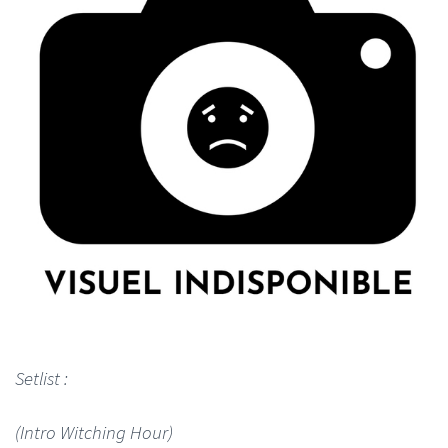
Setlist :
(Intro Witching Hour)