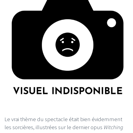
Le vrai thème du spectacle était bien évidemment
les sorcières, illustrées sur le dernier opus
Witching