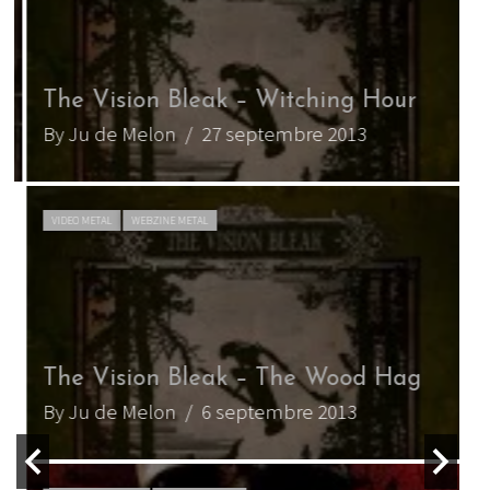
T
The Vision Bleak – Witching Hour
a
By Ju de Melon
/ 27 septembre 2013
B
VIDEO METAL
WEBZINE METAL
The Vision Bleak – The Wood Hag
By Ju de Melon
/ 6 septembre 2013