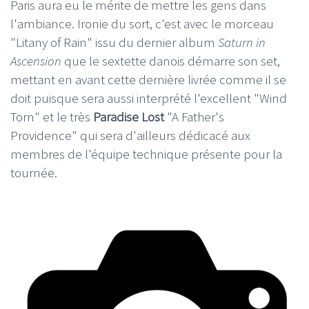
Paris aura eu le mérite de mettre les gens dans
l'ambiance. Ironie du sort, c'est avec le morceau
"Litany of Rain" issu du dernier album
Saturn in
Ascension
que le sextette danois démarre son set,
mettant en avant cette dernière livrée comme il se
doit puisque sera aussi interprété l'excellent "Wind
Torn" et le très
Paradise Lost
"A Father's
Providence" qui sera d'ailleurs dédicacé aux
membres de l'équipe technique présente pour la
tournée.