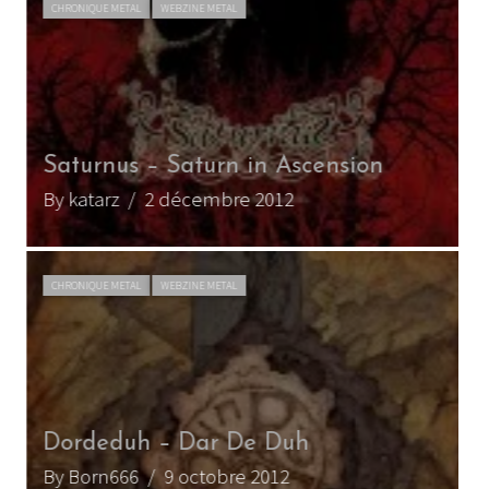
CHRONIQUE METAL
WEBZINE METAL
Saturnus – Saturn in Ascension
By katarz
/ 2 décembre 2012
CHRONIQUE METAL
WEBZINE METAL
Dordeduh – Dar De Duh
By Born666
/ 9 octobre 2012