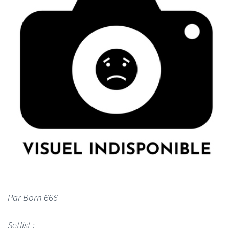
Par Born 666
Setlist :