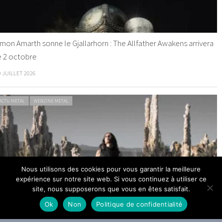
mon Amarth sonne le Gjallarhorn : The Allfather Awakens arrivera
e 2 octobre
0 JUILLET 2026
ACTU METAL
WEBZINE METAL
Nous utilisons des cookies pour vous garantir la meilleure
helsea Wolfe dévoile The Dark
expérience sur notre site web. Si vous continuez à utiliser ce
site, nous supposerons que vous en êtes satisfait.
9 JUILLET 2026
Ok
Non
Politique de confidentialité