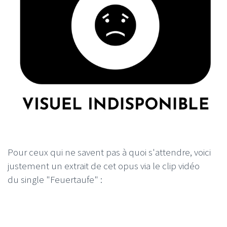
Pour ceux qui ne savent pas à quoi s'attendre, voici
justement un extrait de cet opus via le clip vidéo
du single "Feuertaufe" :