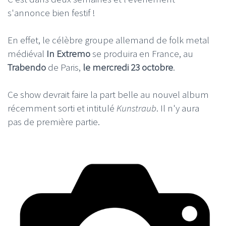
s'annonce bien festif !
En effet, le célèbre groupe allemand de folk metal
médiéval
In Extremo
se produira en France, au
Trabendo
de Paris,
le mercredi 23 octobre
.
Ce show devrait faire la part belle au nouvel album
récemment sorti et intitulé
Kunstraub
. Il n'y aura
pas de première partie.