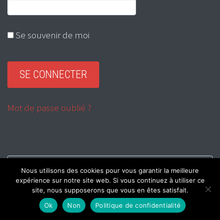
Se souvenir de moi
Mot de passe oublié ?
RADIO ROCK & WEBZINE ROCK
Nous utilisons des cookies pour vous garantir la meilleure
expérience sur notre site web. Si vous continuez à utiliser ce
site, nous supposerons que vous en êtes satisfait.
RADIO METAL & WEBZINE METAL
Ok
Non
Politique de confidentialité
RADIO REGGAE & WEBZINE REGGAE