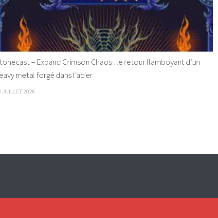
tonecast – Expand Crimson Chaos : le retour flamboyant d’un
eavy metal forgé dans l’acier
8 JUILLET 2026