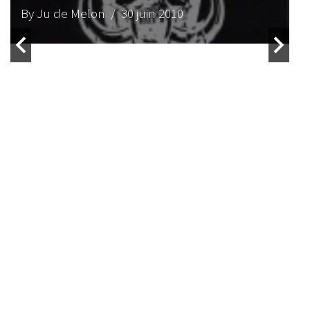
By Ju de Melon
/ 30 juin 2010
B
e
B