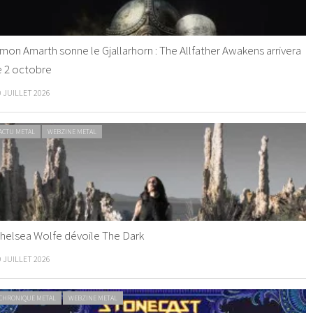
mon Amarth sonne le Gjallarhorn : The Allfather Awakens arrivera
e 2 octobre
0 JUILLET 2026
ACTU METAL
WEBZINE METAL
helsea Wolfe dévoile The Dark
9 JUILLET 2026
CHRONIQUE METAL
WEBZINE METAL