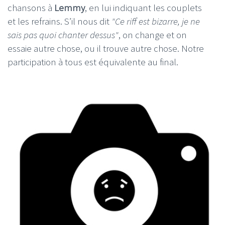
chansons à
Lemmy
, en lui indiquant les couplets
et les refrains. S’il nous dit
"Ce riff est bizarre, je ne
sais pas quoi chanter dessus"
, on change et on
essaie autre chose, ou il trouve autre chose. Notre
participation à tous est équivalente au final.