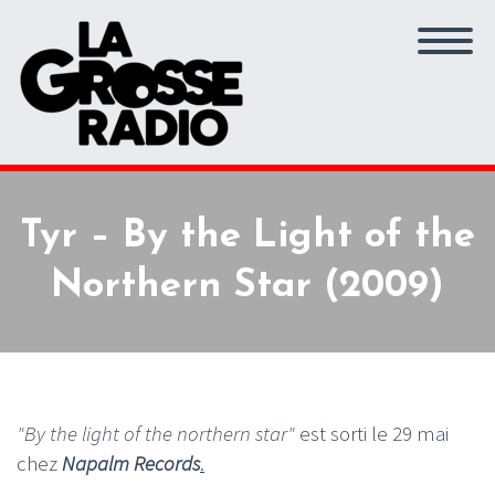
Tyr – By the Light of the
Northern Star (2009)
"By the light of the northern star"
est sorti le 29 mai
chez
Napalm Records
.