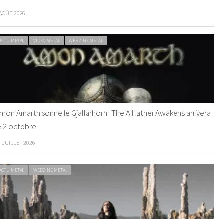
 AOÛT 2026
ACTU METAL
VIDEO METAL
WEBZINE METAL
mon Amarth sonne le Gjallarhorn : The Allfather Awakens arrivera
e 2 octobre
0 JUILLET 2026
ACTU METAL
WEBZINE METAL