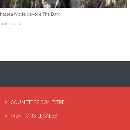
helsea Wolfe dévoile The Dark
9 JUILLET 2026
SOUMETTRE SON TITRE
MENTIONS LEGALES