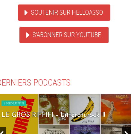
SOUTENIR SUR HELLOASSO
S'ABONNER SUR YOUTUBE
DERNIERS PODCASTS
LE GROS RIFFIFI
LE GROS RIFFIFI – Seven Days To Rock !!!