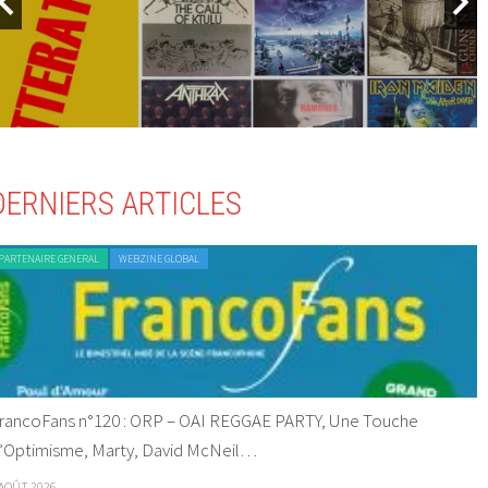
DERNIERS ARTICLES
PARTENAIRE GENERAL
WEBZINE GLOBAL
rancoFans n°120 : ORP – OAI REGGAE PARTY, Une Touche
’Optimisme, Marty, David McNeil…
 AOÛT 2026