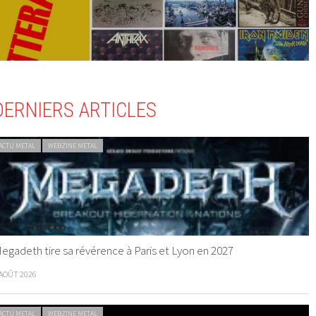
DERNIERS ARTICLES
ACTU METAL
WEBZINE METAL
egadeth tire sa révérence à Paris et Lyon en 2027
 AOÛT 2026
ACTU METAL
WEBZINE METAL