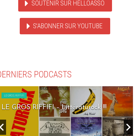
SOUTENIR SUR HELLOASSO
S'ABONNER SUR YOUTUBE
DERNIERS PODCASTS
LE GROS RIFFIFI
LE GROS RIFFIFI – Seven Days To Rock !!!