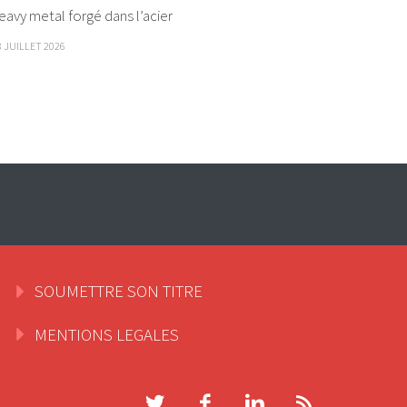
eavy metal forgé dans l’acier
8 JUILLET 2026
SOUMETTRE SON TITRE
MENTIONS LEGALES