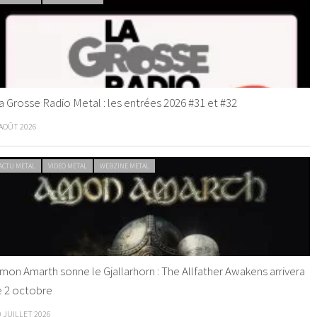
a Grosse Radio Metal : les entrées 2026 #31 et #32
 AOÛT 2026
ACTU METAL
VIDEO METAL
WEBZINE METAL
mon Amarth sonne le Gjallarhorn : The Allfather Awakens arrivera
e 2 octobre
0 JUILLET 2026