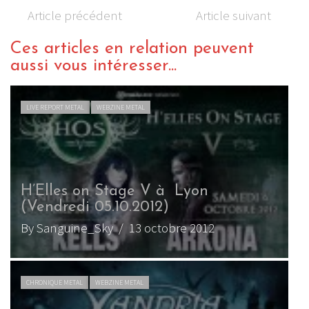
Article précédent
Article suivant
Ces articles en relation peuvent
aussi vous intéresser...
LIVE REPORT METAL
WEBZINE METAL
H’Elles on Stage V à Lyon
(Vendredi 05.10.2012)
By Sanguine_Sky
/ 13 octobre 2012
CHRONIQUE METAL
WEBZINE METAL