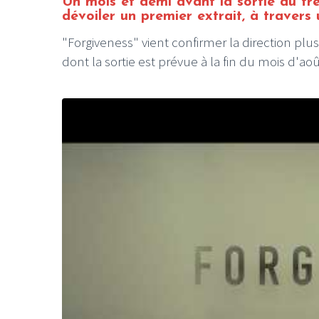
Un mois et demi avant la sortie du t
dévoiler un premier extrait, à travers u
"Forgiveness" vient confirmer la direction pl
dont la sortie est prévue à la fin du mois d'ao