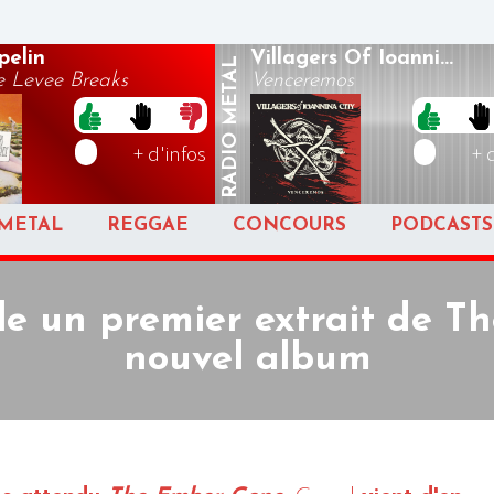
pelin
Villagers Of Ioanni...
METAL
 Levee Breaks
Venceremos
RADIO
+ d'infos
+ 
METAL
REGGAE
CONCOURS
PODCASTS
le un premier extrait de T
nouvel album