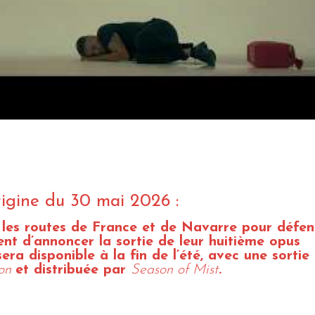
origine du 30 mai 2026 :
s les routes de France et de Navarre pour défe
nt d’annoncer la sortie de leur huitième opus
sera disponible à la fin de l’été, avec une sortie
on
et distribuée par
Season of Mist
.