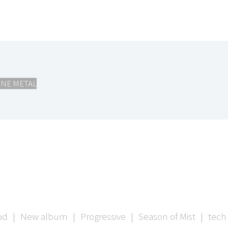
NE METAL
od
|
New album
|
Progressive
|
Season of Mist
|
tech