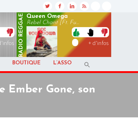
REGGAE
Queen Omega
Rebel Chant [Ft. Fu...
RADIO
d'infos
+ d'infos
BOUTIQUE
L’ASSO
he Ember Gone, son