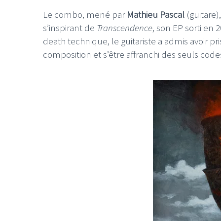
Le combo, mené par
Mathieu Pascal
(guitare)
s’inspirant de
Transcendence
, son EP sorti en
death technique, le guitariste a admis avoir p
composition et s’être affranchi des seuls cod
LE GROS RIFFIFI
LE GROS RI
LE GROS RIFFIFI –
LE GR
Christmas Riffifi 2025 !!!
The C