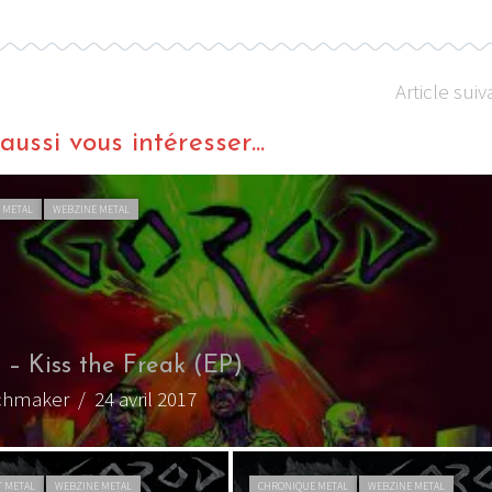
Article suiv
ussi vous intéresser...
 METAL
WEBZINE METAL
 – Kiss the Freak (EP)
chmaker
/ 24 avril 2017
T METAL
WEBZINE METAL
CHRONIQUE METAL
WEBZINE METAL