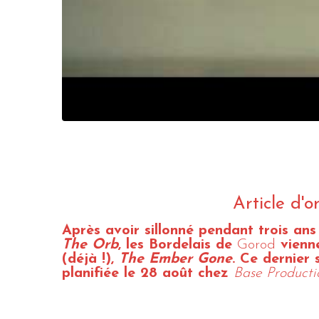
Article d'
Après avoir sillonné pendant trois an
The Orb
, les Bordelais de
Gorod
vienne
(déjà !),
The Ember Gone
. Ce dernier 
planifiée le 28 août chez
Base Producti