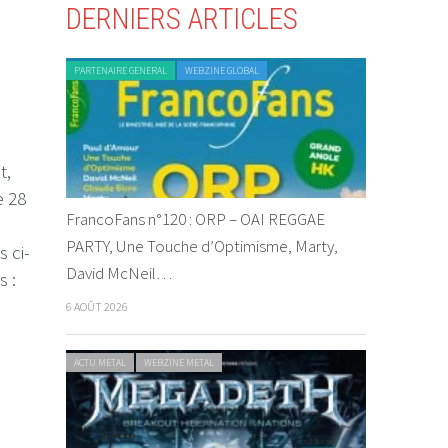
DERNIERS ARTICLES
PARTENAIRE GENERAL
WEBZINE GLOBAL
t,
e 28
FrancoFans n°120 : ORP – OAI REGGAE
PARTY, Une Touche d’Optimisme, Marty,
 ci-
David McNeil…
s :
6 AOÛT 2026
ACTU METAL
WEBZINE METAL