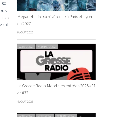
005.
sous
Megadeth tire sa révérence à Paris et Lyon
mbre
en 2027
vant
6 AOÛT 2026
ACTU METAL
WEBZINE METAL
La Grosse Radio Metal : les entrées 2026 #31
et #32
4 AOÛT 2026
ACTU METAL
VIDEO METAL
WEBZINE METAL