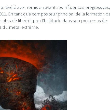
, a révélé avoir remis en avant ses influences progressives,
 2011. En tant que compositeur principal de la formation d
ris plus de liberté que d’habitude dans son processus de
es du metal extrême.
FFIFI
LE GROS RIFFIFI
OS RIFFIFI – Surfin’
LE GROS RIFFIFI –
overs !!!
Littératurock !!!