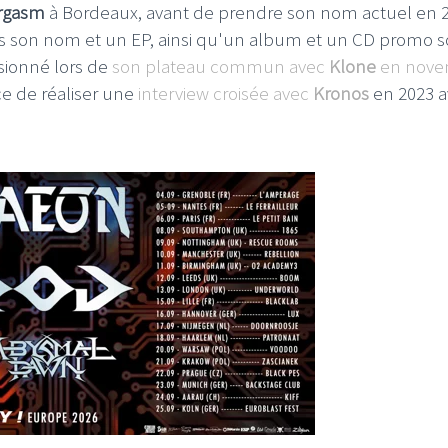
rgasm
à Bordeaux, avant de prendre son nom actuel en 2
us son nom et un EP, ainsi qu'un album et un CD promo 
sionné lors de
son plateau commun avec
Klone
en nove
nce de réaliser une
interview croisée avec
Kronos
en 2023 a