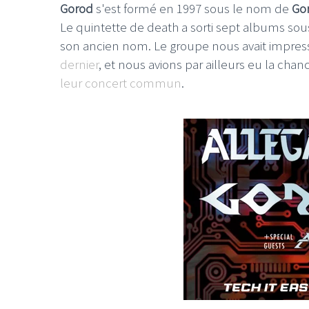
Gorod
s'est formé en 1997 sous le nom de
Go
Le quintette de death a sorti sept albums so
son ancien nom. Le groupe nous avait impres
dernier
, et nous avions par ailleurs eu la cha
leur concert commun
.