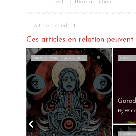
death
|
The ember Gone
Article précédent
Ces articles en relation peuvent a
CHRONIQUE METAL
WEBZINE METAL
CHRONIQUE
Gorod
By Wat
LIVE REPOR