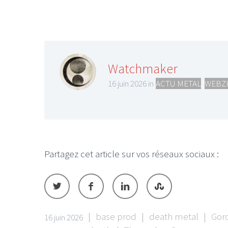
Watchmaker
16 juin 2026 in
ACTU METAL
,
WEBZI
Partagez cet article sur vos réseaux sociaux :
|
base prod
|
death metal
|
Gor
16 juin 2026