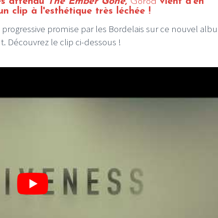
rès attendu
The Ember Gone
,
Gorod
vient d'en
n clip à l'esthétique très léchée !
us progressive promise par les Bordelais sur ce nouvel al
ût. Découvrez le clip ci-dessous !