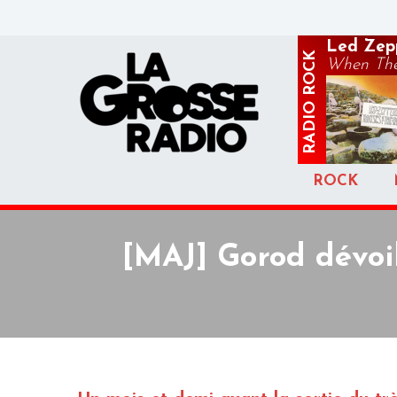
Led Zep
ROCK
When The
RADIO
ROCK
[MAJ] Gorod dévoi