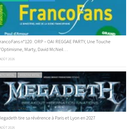
rancoFans n°120 : ORP – OAI REGGAE PARTY, Une Touche
’Optimisme, Marty, David McNeil…
 AOÛT 2026
ACTU METAL
WEBZINE METAL
egadeth tire sa révérence à Paris et Lyon en 2027
 AOÛT 2026