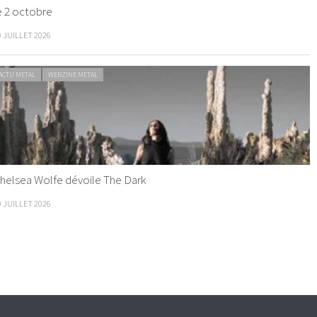
e 2 octobre
0 JUILLET 2026
ACTU METAL
WEBZINE METAL
helsea Wolfe dévoile The Dark
9 JUILLET 2026