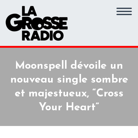
Moonspell dévoile un
nouveau single sombre
et majestueux, “Cross
Your Heart”