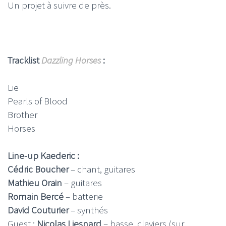
Un projet à suivre de près.
Tracklist
Dazzling Horses
:
Lie
Pearls of Blood
Brother
Horses
Line-up Kaederic :
Cédric Boucher
– chant, guitares
Mathieu Orain
– guitares
Romain Bercé
– batterie
David Couturier
– synthés
Guest :
Nicolas Liesnard
– basse, claviers (sur