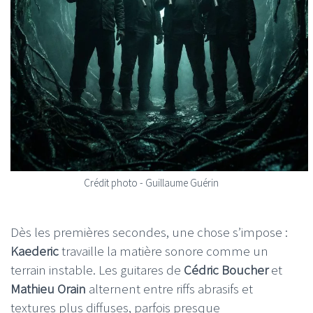
Crédit photo - Guillaume Guérin
Dès les premières secondes, une chose s’impose :
Kaederic
travaille la matière sonore comme un
terrain instable. Les guitares de
Cédric Boucher
et
Mathieu Orain
alternent entre riffs abrasifs et
textures plus diffuses, parfois presque