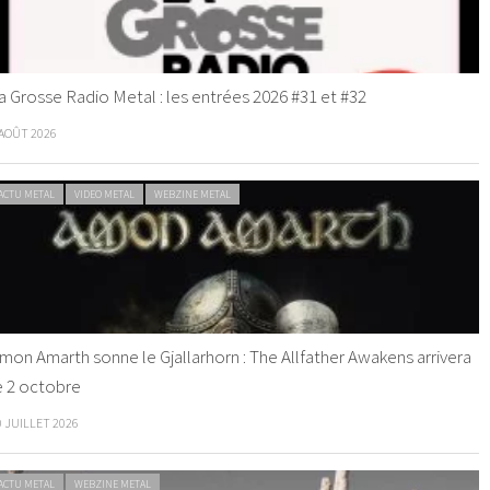
a Grosse Radio Metal : les entrées 2026 #31 et #32
 AOÛT 2026
ACTU METAL
VIDEO METAL
WEBZINE METAL
mon Amarth sonne le Gjallarhorn : The Allfather Awakens arrivera
e 2 octobre
0 JUILLET 2026
ACTU METAL
WEBZINE METAL