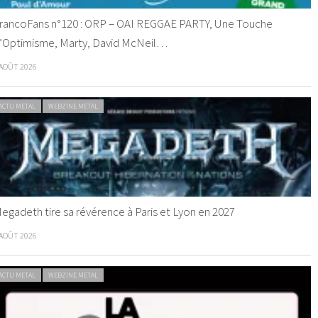
rancoFans n°120 : ORP – OAI REGGAE PARTY, Une Touche
’Optimisme, Marty, David McNeil…
 AOÛT 2026
ACTU METAL
WEBZINE METAL
egadeth tire sa révérence à Paris et Lyon en 2027
 AOÛT 2026
ACTU METAL
WEBZINE METAL