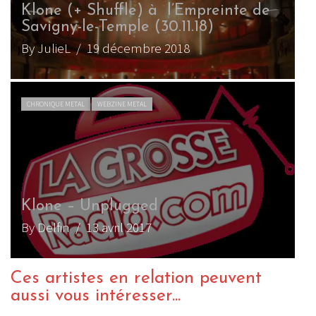
Klone (+ Shuffle) à l’Empreinte de
Savigny-le-Temple (30.11.18)
By JulieL
/ 19 décembre 2018
CHRONIQUE METAL
WEBZINE METAL
Klone – Unplugged
By Delfin
/ 13 avril 2017
Ces artistes en relation peuvent
aussi vous intéresser...