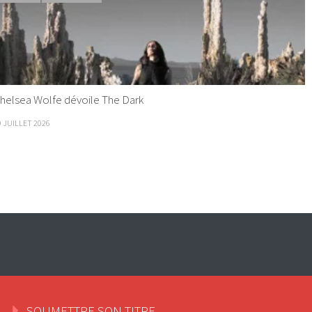
helsea Wolfe dévoile The Dark
9 JUILLET 2026
SOUMETTRE SON TITRE