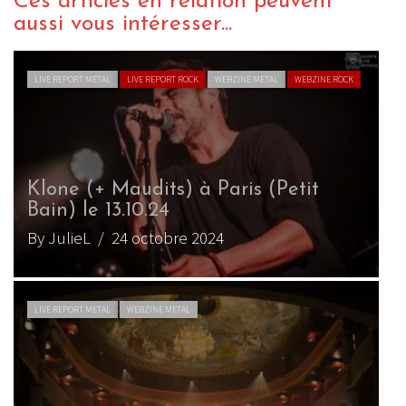
Ces articles en relation peuvent
aussi vous intéresser...
LIVE REPORT METAL
LIVE REPORT ROCK
WEBZINE METAL
WEBZINE ROCK
Klone (+ Maudits) à Paris (Petit
Bain) le 13.10.24
By JulieL
/ 24 octobre 2024
LIVE REPORT METAL
WEBZINE METAL