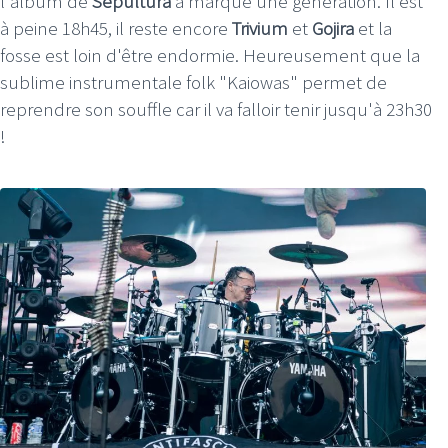
l'album de
Sepultura
a marqué une génération. Il est
à peine 18h45, il reste encore
Trivium
et
Gojira
et la
fosse est loin d'être endormie. Heureusement que la
sublime instrumentale folk "Kaiowas" permet de
reprendre son souffle car il va falloir tenir jusqu'à 23h30
!