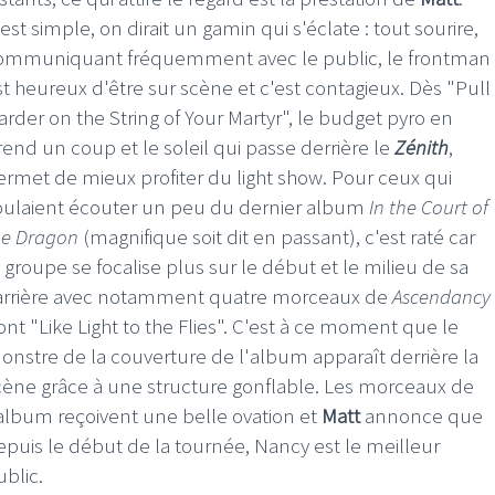
est simple, on dirait un gamin qui s'éclate : tout sourire,
ommuniquant fréquemment avec le public, le frontman
st heureux d'être sur scène et c'est contagieux. Dès "Pull
arder on the String of Your Martyr", le budget pyro en
rend un coup et le soleil qui passe derrière le
Zénith
,
ermet de mieux profiter du light show. Pour ceux qui
oulaient écouter un peu du dernier album
In the Court of
he Dragon
(magnifique soit dit en passant), c'est raté car
e groupe se focalise plus sur le début et le milieu de sa
arrière avec notamment quatre morceaux de
Ascendancy
ont "Like Light to the Flies". C'est à ce moment que le
onstre de la couverture de l'album apparaît derrière la
cène grâce à une structure gonflable. Les morceaux de
'album reçoivent une belle ovation et
Matt
annonce que
epuis le début de la tournée, Nancy est le meilleur
ublic.