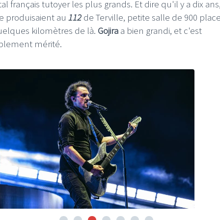
l français tutoyer les plus grands. Et dire qu'il y a dix ans
 se produisaient au
112
de Terville, petite salle de 900 plac
uelques kilomètres de là.
Gojira
a bien grandi, et c'est
lement mérité.