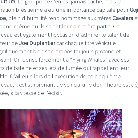
ultura
. Le groupe ne s'en est jamais caché, mais la
mation brésilienne a eu une importance capitale pour
Goj
oe
, plein d'humilité rend hommage aux frères
Cavalera
e
tonne même qu'ils soient leur première partie. Ce
ceau est également l'occasion d'admirer le talent de
teur de
Joe Duplantier
car chaque titre véhicule
nifiquement bien son propos toujours profond et
ssant. On pense forcément à "Flying Whales" avec ses
its de baleine et ses jets de fumée qui rappellent leur
ffle. D'ailleurs lors de l'exécution de ce cinquième
ceau, il est surprenant de voir qu'une demi heure est dé
ée, à la vitesse de l'éclair.