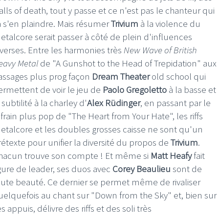
alls of death, tout y passe et ce n'est pas le chanteur qui
a s'en plaindre. Mais résumer
Trivium
à la violence du
etalcore serait passer à côté de plein d'influences
iverses. Entre les harmonies très
New Wave of British
eavy Metal
de "A Gunshot to the Head of Trepidation" aux
assages plus prog façon
Dream Theater
old school qui
ermettent de voir le jeu de
Paolo Gregoletto
à la basse et
 subtilité à la charley d'
Alex Rüdinger
, en passant par le
efrain plus pop de "The Heart from Your Hate", les riffs
etalcore et les doubles grosses caisse ne sont qu'un
rétexte pour unifier la diversité du propos de
Trivium
.
hacun trouve son compte ! Et même si
Matt Heafy
fait
igure de leader, ses duos avec
Corey Beaulieu
sont de
oute beauté. Ce dernier se permet même de rivaliser
uelquefois au chant sur "Down from the Sky" et, bien sur
s appuis, délivre des riffs et des soli très