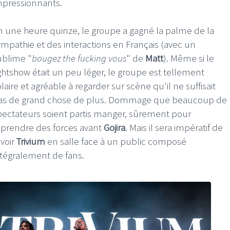
mpressionnants.
n une heure quinze, le groupe a gagné la palme de la
ympathie et des interactions en Français (avec un
ublime "
bougez the fucking vous
" de
Matt
). Même si le
ightshow était un peu léger, le groupe est tellement
laire et agréable à regarder sur scène qu'il ne suffisait
as de grand chose de plus. Dommage que beaucoup de
pectateurs soient partis manger, sûrement pour
eprendre des forces avant
Gojira
. Mais il sera impératif de
evoir
Trivium
en salle face à un public composé
ntégralement de fans.