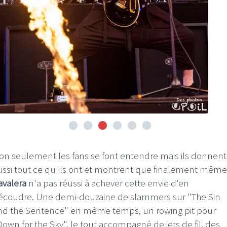
on seulement les fans se font entendre mais ils donnent
ussi tout ce qu'ils ont et montrent que finalement même
avalera
n'a pas réussi à achever cette envie d'en
écoudre. Une demi-douzaine de slammers sur "The Sin
nd the Sentence" en même temps, un rowing pit pour
Down for the Sky", le tout accompagné de jets de fil, des