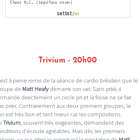
Trivium - 20h00
'est à peine remis de la séance de cardio brésilien que le
roupe de
Matt Heafy
démarre son set. Sans pitié, il
emande directement un circle pit et la fosse ne se fait
as prier. Contrairement aux deux premiers groupes, le
on est très bon et tant mieux car les compositions
e
Trivium
, souvent très exigeantes, demandent des
onditions d'écoute agréables. Mais dès les premiers
stants, ce qui attire le regard est la prestation de
Matt
.