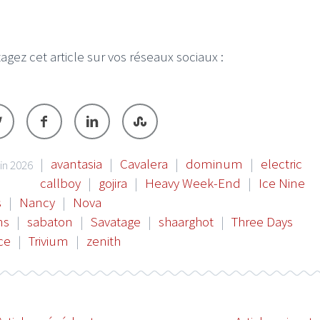
agez cet article sur vos réseaux sociaux :
|
avantasia
|
Cavalera
|
dominum
|
electric
uin 2026
callboy
|
gojira
|
Heavy Week-End
|
Ice Nine
s
|
Nancy
|
Nova
ns
|
sabaton
|
Savatage
|
shaarghot
|
Three Days
ce
|
Trivium
|
zenith