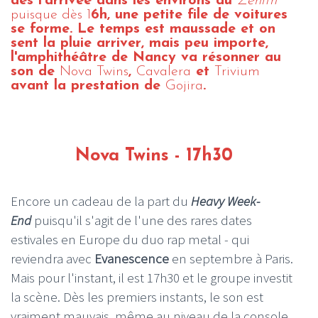
dès l'arrivée dans les environs du
Zénith
puisque dès 1
6h, une petite file de voitures
se forme. Le temps est maussade et on
sent la pluie arriver, mais peu importe,
l'amphithéâtre de Nancy va résonner au
son de
Nova Twins
,
Cavalera
et
Trivium
avant la prestation de
Gojira
.
Nova Twins - 17h30
Encore un cadeau de la part du
Heavy Week-
End
puisqu'il s'agit de l'une des rares dates
estivales en Europe du duo rap metal - qui
reviendra avec
Evanescence
en septembre à Paris.
Mais pour l'instant, il est 17h30 et le groupe investit
la scène. Dès les premiers instants, le son est
vraiment mauvais, même au niveau de la console.