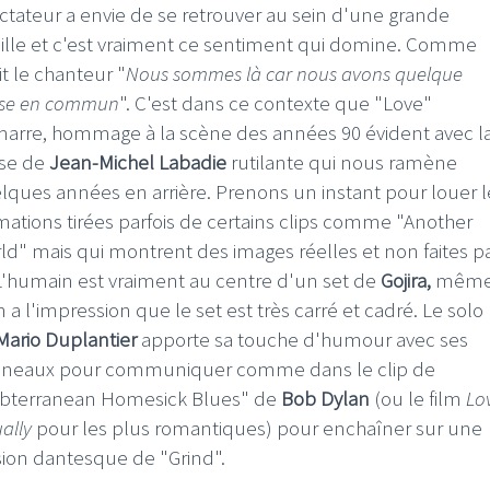
ctateur a envie de se retrouver au sein d'une grande
ille et c'est vraiment ce sentiment qui domine. Comme
it le chanteur "
Nous sommes là car nous avons quelque
se en commun
". C'est dans ce contexte que "Love"
arre, hommage à la scène des années 90 évident avec l
se de
Jean-Michel Labadie
rutilante qui nous ramène
lques années en arrière. Prenons un instant pour louer l
mations tirées parfois de certains clips comme "Another
ld" mais qui montrent des images réelles et non faites p
 L'humain est vraiment au centre d'un set de
Gojira,
mêm
n a l'impression que le set est très carré et cadré. Le solo
Mario Duplantier
apporte sa touche d'humour avec ses
neaux pour communiquer comme dans le clip de
bterranean Homesick Blues" de
Bob Dylan
(ou le film
Lo
ally
pour les plus romantiques) pour enchaîner sur une
sion dantesque de "Grind".