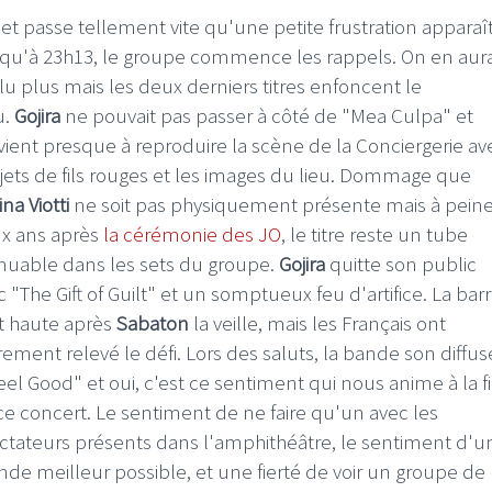
set passe tellement vite qu'une petite frustration apparaî
squ'à 23h13, le groupe commence les rappels. On en aura
lu plus mais les deux derniers titres enfoncent le
u.
Gojira
ne pouvait pas passer à côté de "Mea Culpa" et
vient presque à reproduire la scène de la Conciergerie av
 jets de fils rouges et les images du lieu. Dommage que
na Viotti
ne soit pas physiquement présente mais à pein
x ans après
la cérémonie des JO
, le titre reste un tube
uable dans les sets du groupe.
Gojira
quitte son public
 "The Gift of Guilt" et un somptueux feu d'artifice. La bar
it haute après
Sabaton
la veille, mais les Français ont
irement relevé le défi. Lors des saluts, la bande son diffus
Feel Good" et oui, c'est ce sentiment qui nous anime à la f
ce concert. Le sentiment de ne faire qu'un avec les
ctateurs présents dans l'amphithéâtre, le sentiment d'u
de meilleur possible, et une fierté de voir un groupe de