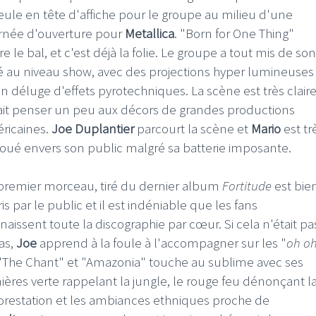
seule en tête d'affiche pour le groupe au milieu d'une
rnée d'ouverture pour
Metallica
. "Born for One Thing"
e le bal, et c'est déjà la folie. Le groupe a tout mis de son
é au niveau show, avec des projections hyper lumineuses
un déluge d'effets pyrotechniques. La scène est très clair
fait penser un peu aux décors de grandes productions
ricaines.
Joe Duplantier
parcourt la scène et
Mario
est tr
oué envers son public malgré sa batterie imposante.
premier morceau, tiré du dernier album
Fortitude
est bie
is par le public et il est indéniable que les fans
naissent toute la discographie par cœur. Si cela n'était pa
cas,
Joe
apprend à la foule à l'accompagner sur les "
oh o
"The Chant" et "Amazonia" touche au sublime avec ses
ières verte rappelant la jungle, le rouge feu dénonçant l
orestation et les ambiances ethniques proche de