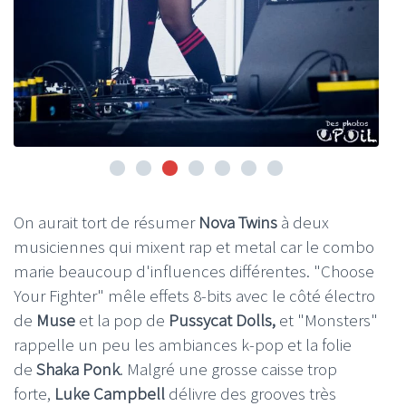
On aurait tort de résumer
Nova Twins
à deux
musiciennes qui mixent rap et metal car le combo
marie beaucoup d'influences différentes. "Choose
Your Fighter" mêle effets 8-bits avec le côté électro
de
Muse
et la pop de
Pussycat Dolls,
et "Monsters"
rappelle un peu les ambiances k-pop et la folie
de
Shaka Ponk
. Malgré une grosse caisse trop
forte,
Luke Campbell
délivre des grooves très