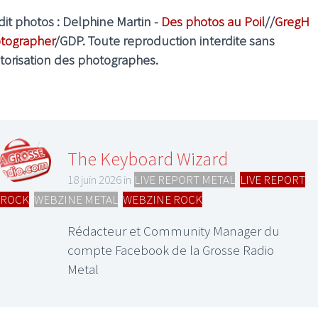
dit photos : Delphine Martin -
Des photos au Poil
//
GregH
tographer
/GDP. Toute reproduction interdite sans
utorisation des photographes.
The Keyboard Wizard
18 juin 2026 in
LIVE REPORT METAL
,
LIVE REPORT
ROCK
,
WEBZINE METAL
,
WEBZINE ROCK
Rédacteur et Community Manager du
compte Facebook de la Grosse Radio
Metal