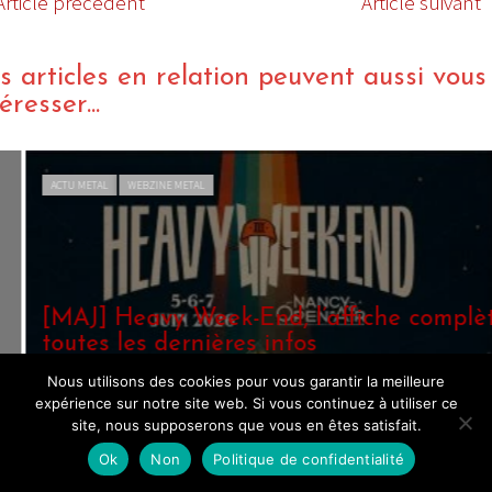
Article précédent
Article suivant
s articles en relation peuvent aussi vous
éresser...
CTU METAL
WEBZINE METAL
MAJ] Heavy Week-End, l’affiche complète et
outes les dernières infos
y The Keyboard Wizard
/ 20 octobre 2025
Nous utilisons des cookies pour vous garantir la meilleure
expérience sur notre site web. Si vous continuez à utiliser ce
site, nous supposerons que vous en êtes satisfait.
Ok
Non
Politique de confidentialité
IVE REPORT METAL
LIVE REPORT ROCK
WEBZINE METAL
WEBZINE ROCK