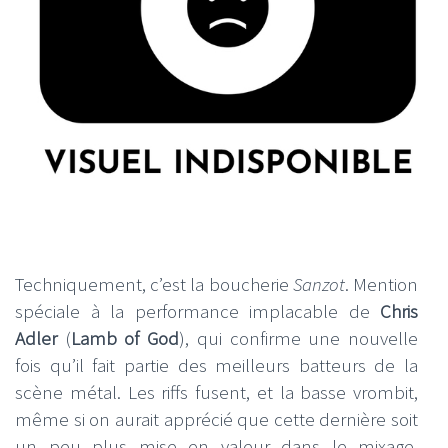
Techniquement, c’est la boucherie
Sanzot
. Mention
spéciale à la performance implacable de
Chris
Adler
(
Lamb of God
), qui confirme une nouvelle
fois qu’il fait partie des meilleurs batteurs de la
scène métal. Les riffs fusent, et la basse vrombit,
même si on aurait apprécié que cette dernière soit
un peu plus mise en valeur dans le mixage.