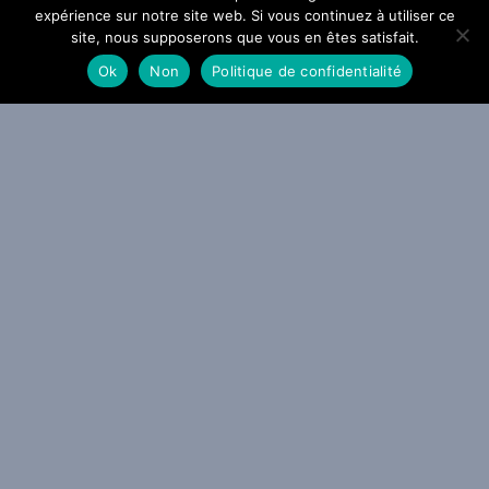
expérience sur notre site web. Si vous continuez à utiliser ce
site, nous supposerons que vous en êtes satisfait.
ACTU METAL
WEBZINE METAL
Ok
Non
Politique de confidentialité
a Grosse Radio Metal : les entrées 2026 #31 et #32
 AOÛT 2026
ACTU METAL
VIDEO METAL
WEBZINE METAL
mon Amarth sonne le Gjallarhorn : The Allfather Awakens arrivera