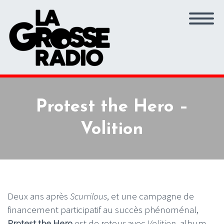
Protest the Hero –
Volition
Deux ans après
Scurrilous
, et une campagne de
financement participatif au succès phénoménal,
Protest the Hero
est de retour avec
Volition
, album