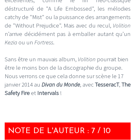
déstructuré de "A Life Embossed", les mélodies
catchy de "Mist" ou la puissance des arrangements
de "Without Prejudice". Mais avec du recul,
Volition
n’arrive décidément pas à emballer autant qu’un
Kezia
ou un
Fortress
.
Sans être un mauvais album,
Volition
pourrait bien
être le moins bon de la discographie du groupe.
Nous verrons ce que cela donne sur scène le 17
janvier 2014 au
Divan du Monde
, avec
TesseracT
,
The
Safety Fire
et
Intervals
!
NOTE DE L'AUTEUR : 7 / 10