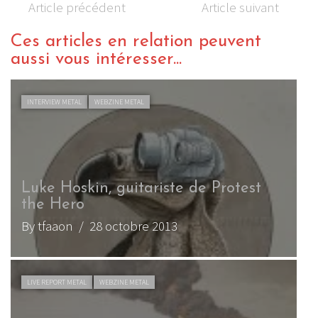
Article précédent
Article suivant
Ces articles en relation peuvent
aussi vous intéresser...
INTERVIEW METAL
WEBZINE METAL
Luke Hoskin, guitariste de Protest
the Hero
By tfaaon
/ 28 octobre 2013
LIVE REPORT METAL
WEBZINE METAL