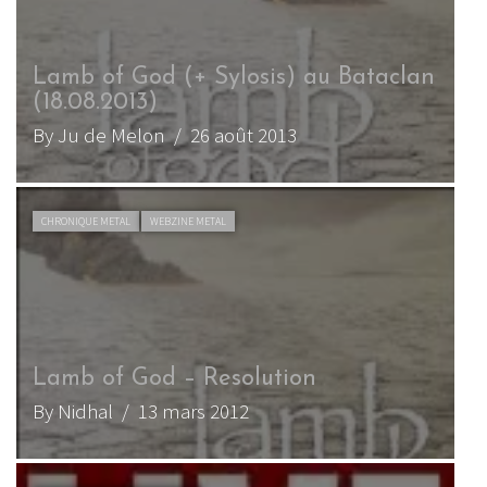
Lamb of God (+ Sylosis) au Bataclan
(18.08.2013)
By Ju de Melon
/ 26 août 2013
CHRONIQUE METAL
WEBZINE METAL
Lamb of God – Resolution
By Nidhal
/ 13 mars 2012