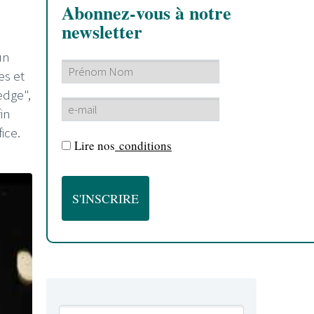
Abonnez-vous à notre
newsletter
un
es et
edge",
in
ice.
Lire nos
conditions