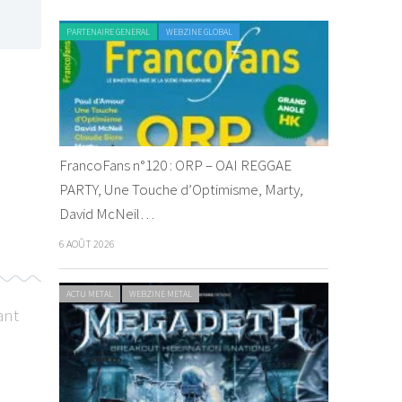
PARTENAIRE GENERAL
WEBZINE GLOBAL
FrancoFans n°120 : ORP – OAI REGGAE
PARTY, Une Touche d’Optimisme, Marty,
David McNeil…
6 AOÛT 2026
ACTU METAL
WEBZINE METAL
ant