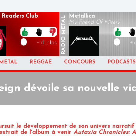
 Readers Club
Metallica
METAL
My Friend Of Misery
RADIO
+ d'infos
+ 
METAL
REGGAE
CONCOURS
PODCASTS
eign dévoile sa nouvelle vid
rsuit le développement de son univers narratif
 extrait de l'album à venir
Autaxia Chronicles: A