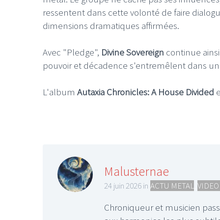
ressentent dans cette volonté de faire dialog
dimensions dramatiques affirmées.
Avec "Pledge",
Divine Sovereign
continue ainsi
pouvoir et décadence s'entremêlent dans un r
LE GROS RIFFIF
LE GRO
L'album
Autaxia Chronicles: A House Divided
e
Christm
Malusternae
24 juin 2026 in
ACTU METAL
,
VIDEO
Chroniqueur et musicien pass