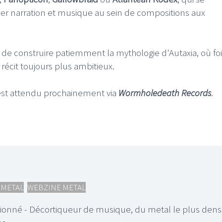
uer narration et musique au sein de compositions aux
 de construire patiemment la mythologie d'Autaxia, où foi
écit toujours plus ambitieux.
I
LE GROS RIFFIFI
S RIFFIFI –
LE GROS RIFFIFI – Su
st attendu prochainement via
Wormholedeath Records
.
as Riffifi 2025 !!!
The Covers !!!
 METAL
,
WEBZINE METAL
ionné - Décortiqueur de musique, du metal le plus den