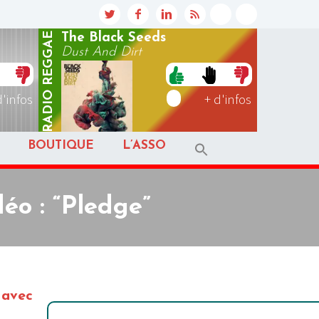
REGGAE
The Black Seeds
Dust And Dirt
RADIO
d'infos
+ d'infos
BOUTIQUE
L’ASSO
éo : “Pledge”
 avec