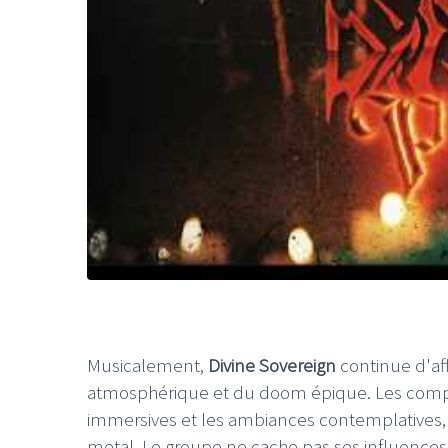
Musicalement,
Divine Sovereign
continue d'aff
atmosphérique et du doom épique. Les composi
immersives et les ambiances contemplatives,
metal. Le groupe ne cache pas ses influences