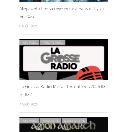
Megadeth tire sa révérence à Paris et Lyon
en 2027
6 AOÛT 2026
ACTU METAL
WEBZINE METAL
La Grosse Radio Metal : les entrées 2026 #31
et #32
4 AOÛT 2026
ACTU METAL
VIDEO METAL
WEBZINE METAL