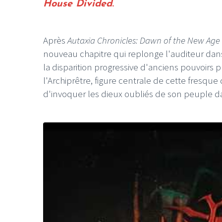
House Divided
.
Après
Autaxia Chronicles: Dawn of the New Age
nouveau chapitre qui replonge l'auditeur dans
la disparition progressive d'anciens pouvoirs p
l'Archiprêtre, figure centrale de cette fresque
d'invoquer les dieux oubliés de son peuple da