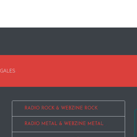
EGALES
RADIO ROCK & WEBZINE ROCK
RADIO METAL & WEBZINE METAL