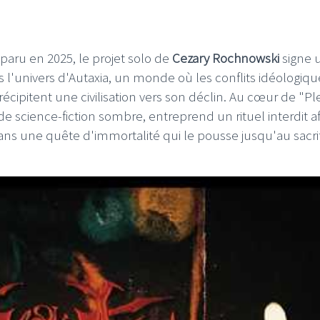
paru en 2025, le projet solo de
Cezary Rochnowski
signe 
 l'univers d'Autaxia, un monde où les conflits idéologiqu
récipitent une civilisation vers son déclin. Au cœur de "Pl
 de science-fiction sombre, entreprend un rituel interdit af
ns une quête d'immortalité qui le pousse jusqu'au sacrif