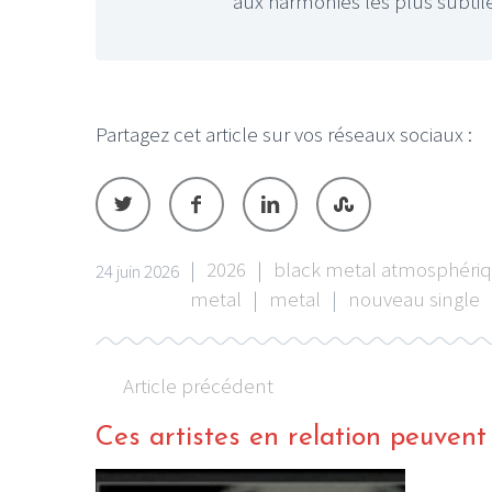
aux harmonies les plus subtil
Partagez cet article sur vos réseaux sociaux :
|
2026
|
black metal atmosphéri
24 juin 2026
metal
|
metal
|
nouveau single
Article précédent
Ces artistes en relation peuvent a