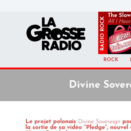
The Slow
ROCK
All I Hear
RADIO
ROCK
Divine Sover
Le projet polonais
Divine Sovereign
pou
la sortie de sa vidéo “Pledge”, nouvel