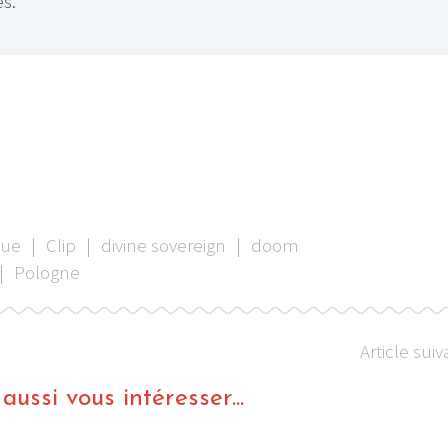
es.
que
|
Clip
|
divine sovereign
|
doom
|
Pologne
Article suiv
ussi vous intéresser...