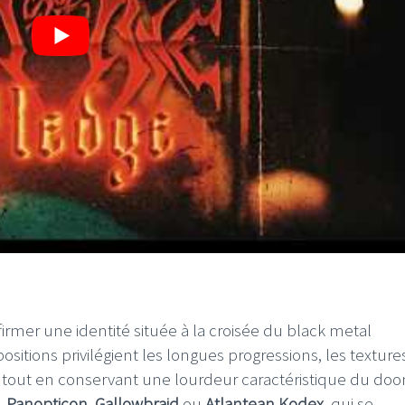
irmer une identité située à la croisée du black metal
tions privilégient les longues progressions, les texture
 tout en conservant une lourdeur caractéristique du do
,
Panopticon
,
Gallowbraid
ou
Atlantean Kodex
, qui se