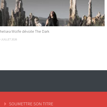
helsea Wolfe dévoile The Dark
9 JUILLET 2026
SOUMETTRE SON TITRE