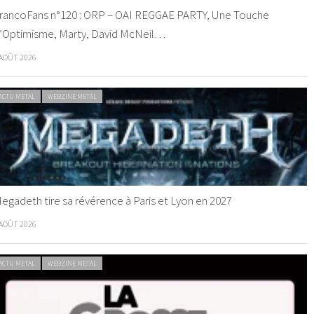
rancoFans n°120 : ORP – OAI REGGAE PARTY, Une Touche
’Optimisme, Marty, David McNeil…
 AOÛT 2026
ACTU METAL
WEBZINE METAL
egadeth tire sa révérence à Paris et Lyon en 2027
 AOÛT 2026
ACTU METAL
WEBZINE METAL