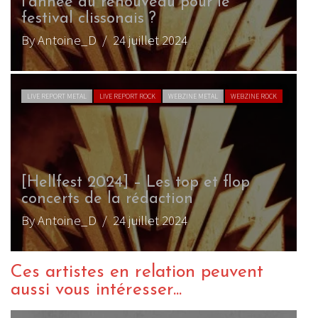
l’année du renouveau pour le
festival clissonais ?
By Antoine_D
/ 24 juillet 2024
LIVE REPORT METAL
LIVE REPORT ROCK
WEBZINE METAL
WEBZINE ROCK
[Hellfest 2024] – Les top et flop
concerts de la rédaction
By Antoine_D
/ 24 juillet 2024
Ces artistes en relation peuvent
aussi vous intéresser...