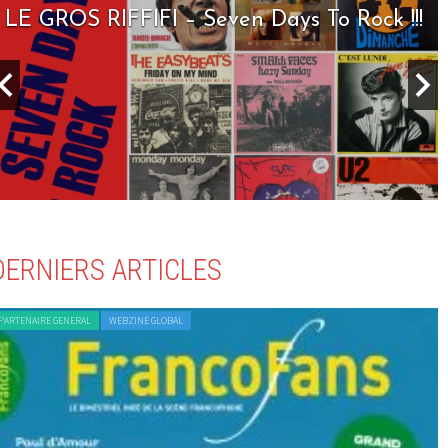
LE GROS RIFFIFI – Seven Days To Rock !!!
DERNIERS ARTICLES
PARTENAIRE GENERAL
WEBZINE GLOBAL