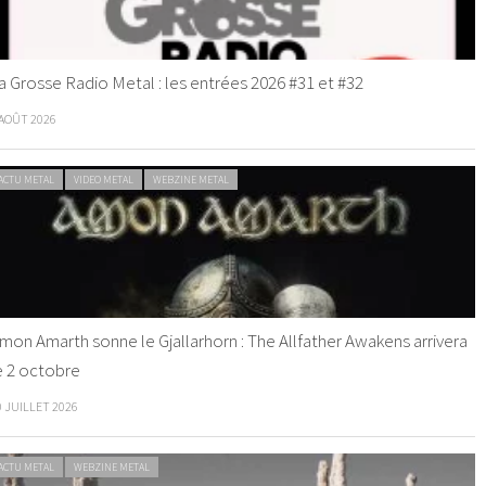
a Grosse Radio Metal : les entrées 2026 #31 et #32
 AOÛT 2026
ACTU METAL
VIDEO METAL
WEBZINE METAL
mon Amarth sonne le Gjallarhorn : The Allfather Awakens arrivera
e 2 octobre
0 JUILLET 2026
ACTU METAL
WEBZINE METAL