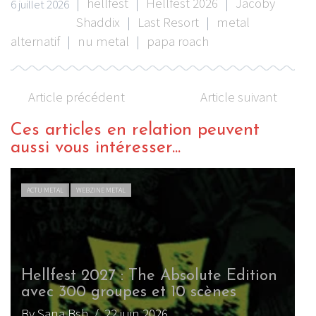
|
hellfest
|
Hellfest 2026
|
Jacoby
6 juillet 2026
Shaddix
|
Last Resort
|
metal
alternatif
|
nu metal
|
papa roach
Article précédent
Article suivant
Ces articles en relation peuvent
aussi vous intéresser...
ACTU METAL
WEBZINE METAL
Hellfest 2027 : The Absolute Edition
avec 300 groupes et 10 scènes
By Sana.Bsh
/ 22 juin 2026