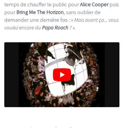
temps de chauffer le public pour
Alice Cooper
puis
pour
Bring Me The Horizon
, sans oublier de
demander une dernière fois :
« Mais avant ça... vous
voulez encore du
Papa Roach
? ».