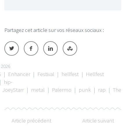
Partagez cet article sur vos réseaux sociaux :
t 2026
6
|
Enhancer
|
Festival
|
hellfest
|
Hellfest
|
hip-
JoeyStarr
|
metal
|
Palermo
|
punk
|
rap
|
The
Article précédent
Article suivant