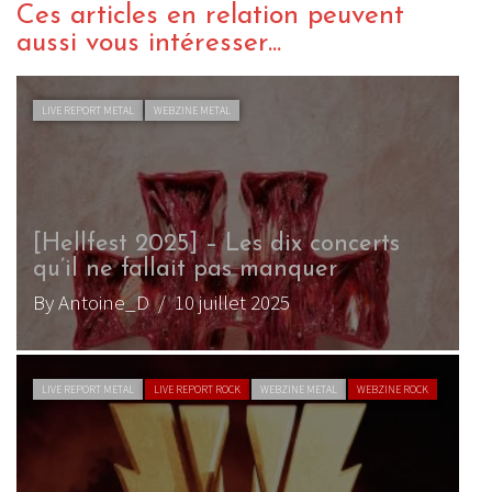
Ces articles en relation peuvent
aussi vous intéresser...
LIVE REPORT METAL
WEBZINE METAL
[Hellfest 2025] – Les dix concerts
qu’il ne fallait pas manquer
By Antoine_D
/ 10 juillet 2025
LIVE REPORT METAL
LIVE REPORT ROCK
WEBZINE METAL
WEBZINE ROCK