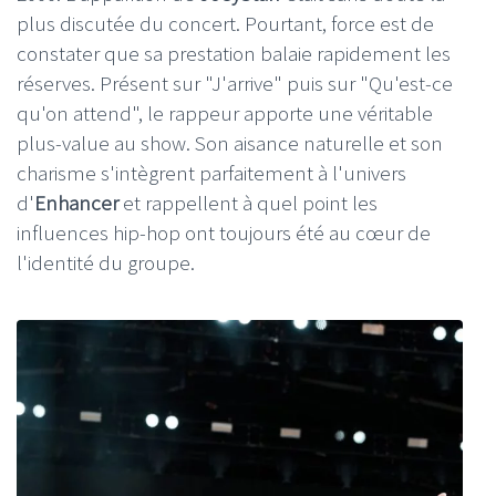
plus discutée du concert. Pourtant, force est de
constater que sa prestation balaie rapidement les
réserves. Présent sur "J'arrive" puis sur "Qu'est-ce
qu'on attend", le rappeur apporte une véritable
plus-value au show. Son aisance naturelle et son
charisme s'intègrent parfaitement à l'univers
d'
Enhancer
et rappellent à quel point les
influences hip-hop ont toujours été au cœur de
l'identité du groupe.