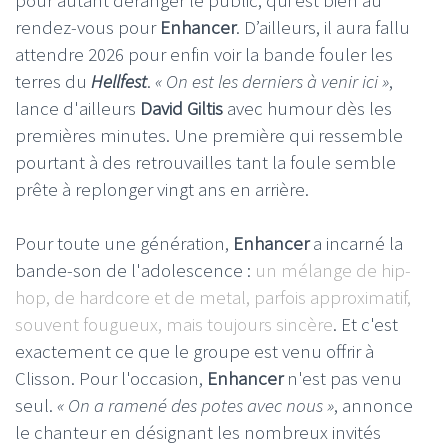
pour autant déranger le public, qui est bien au
rendez-vous pour
Enhancer
. D’ailleurs, il aura fallu
attendre 2026 pour enfin voir la bande fouler les
terres du
Hellfest
.
« On est les derniers à venir ici »
,
lance d'ailleurs
David Giltis
avec humour dès les
premières minutes. Une première qui ressemble
pourtant à des retrouvailles tant la foule semble
prête à replonger vingt ans en arrière.
Pour toute une génération,
Enhancer
a incarné la
bande-son de l'adolescence :
un mélange de hip-
hop, de hardcore et de metal, parfois approximatif,
souvent fougueux, mais toujours sincère
. Et c'est
exactement ce que le groupe est venu offrir à
Clisson. Pour l'occasion,
Enhancer
n'est pas venu
seul.
« On a ramené des potes avec nous »
, annonce
le chanteur en désignant les nombreux invités