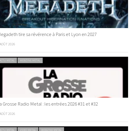
egadeth tire sa révérence à Paris et Lyon en 2027
 AOÛT 2026
ACTU METAL
WEBZINE METAL
a Grosse Radio Metal : les entrées 2026 #31 et #32
 AOÛT 2026
ACTU METAL
VIDEO METAL
WEBZINE METAL