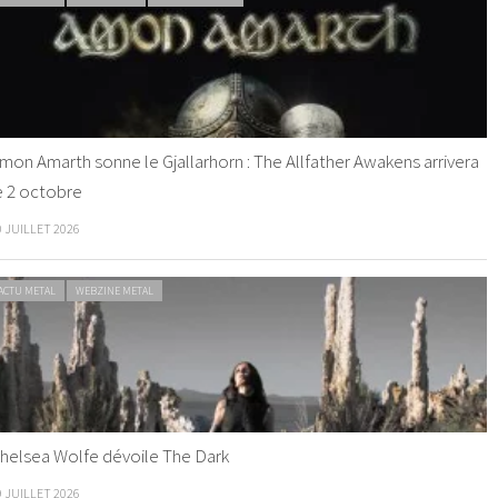
mon Amarth sonne le Gjallarhorn : The Allfather Awakens arrivera
e 2 octobre
0 JUILLET 2026
ACTU METAL
WEBZINE METAL
helsea Wolfe dévoile The Dark
9 JUILLET 2026