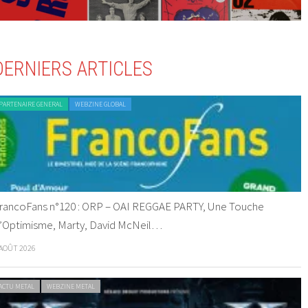
DERNIERS ARTICLES
PARTENAIRE GENERAL
WEBZINE GLOBAL
rancoFans n°120 : ORP – OAI REGGAE PARTY, Une Touche
’Optimisme, Marty, David McNeil…
 AOÛT 2026
ACTU METAL
WEBZINE METAL