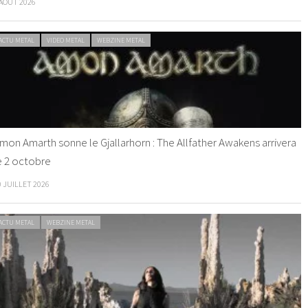
 AOÛT 2026
ACTU METAL
VIDEO METAL
WEBZINE METAL
mon Amarth sonne le Gjallarhorn : The Allfather Awakens arrivera
e 2 octobre
0 JUILLET 2026
ACTU METAL
WEBZINE METAL