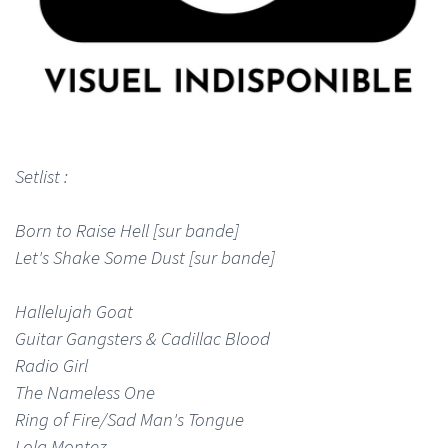
Setlist :
Born to Raise Hell [sur bande]
Let's Shake Some Dust [sur bande]
Hallelujah Goat
Guitar Gangsters & Cadillac Blood
Radio Girl
The Nameless One
Ring of Fire/Sad Man's Tongue
Lola Montez