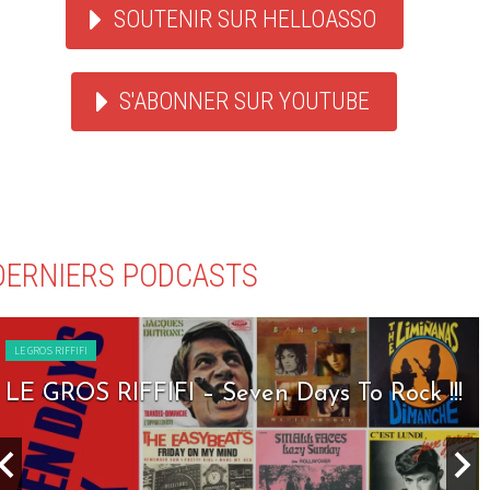
SOUTENIR SUR HELLOASSO
S'ABONNER SUR YOUTUBE
DERNIERS PODCASTS
LE GROS RIFFIFI
LE GROS RIFFIFI – Seven Days To Rock !!!