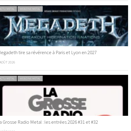
ACTU METAL
WEBZINE METAL
egadeth tire sa révérence à Paris et Lyon en 2027
 AOÛT 2026
ACTU METAL
WEBZINE METAL
a Grosse Radio Metal : les entrées 2026 #31 et #32