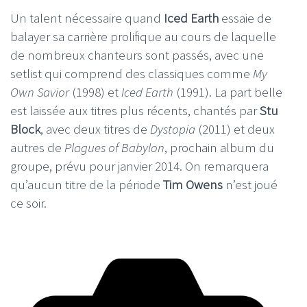
Un talent nécessaire quand
Iced Earth
essaie de
balayer sa carrière prolifique au cours de laquelle
de nombreux chanteurs sont passés, avec une
setlist qui comprend des classiques comme
My
Own Savior
(1998) et
Iced Earth
(1991). La part belle
est laissée aux titres plus récents, chantés par
Stu
Block
, avec deux titres de
Dystopia
(2011) et deux
autres de
Plagues of Babylon
, prochain album du
groupe, prévu pour janvier 2014. On remarquera
qu’aucun titre de la période
Tim Owens
n’est joué
ce soir.