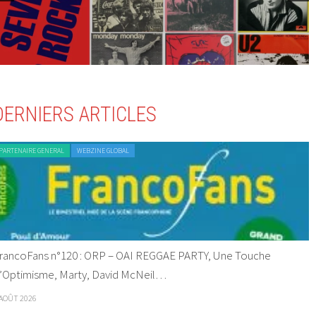
DERNIERS ARTICLES
PARTENAIRE GENERAL
WEBZINE GLOBAL
rancoFans n°120 : ORP – OAI REGGAE PARTY, Une Touche
’Optimisme, Marty, David McNeil…
 AOÛT 2026