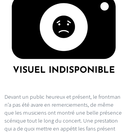
Devant un public heureux et présent, le frontman
n’a pas été avare en remerciements, de même
que les musiciens ont montré une belle présence
scénique tout le long du concert. Une prestation
qui a de quoi mettre en appétit les fans présent