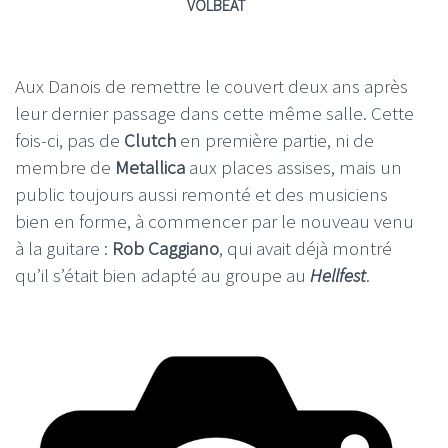
VOLBEAT
Aux Danois de remettre le couvert deux ans après
leur dernier passage dans cette même salle. Cette
fois-ci, pas de
Clutch
en première partie, ni de
membre de
Metallica
aux places assises, mais un
public toujours aussi remonté et des musiciens
bien en forme, à commencer par le nouveau venu
à la guitare :
Rob Caggiano
, qui avait déjà montré
qu’il s’était bien adapté au groupe au
Hellfest
.