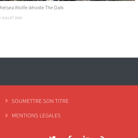
helsea Wolfe dévoile The Dark
9 JUILLET 2026
SOUMETTRE SON TITRE
MENTIONS LEGALES