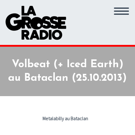
Volbeat (+ Iced Earth)
au Bataclan (25.10.2013)
Metalabilly au Bataclan