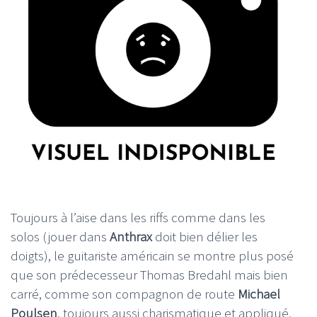
Toujours à l’aise dans les riffs comme dans les
solos (jouer dans
Anthrax
doit bien délier les
doigts), le guitariste américain se montre plus posé
que son prédecesseur Thomas Bredahl mais bien
carré, comme son compagnon de route
Michael
Poulsen
, toujours aussi charismatique et appliqué,