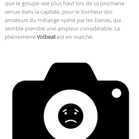
que le groupe vise plus haut lors de sa prochaine
venue dans la capitale, pour le bonheur des
amateurs du mélange opéré par les Danois, qui
semble prendre une ampleur considérable. Le
phénomène
Volbeat
est en marche.