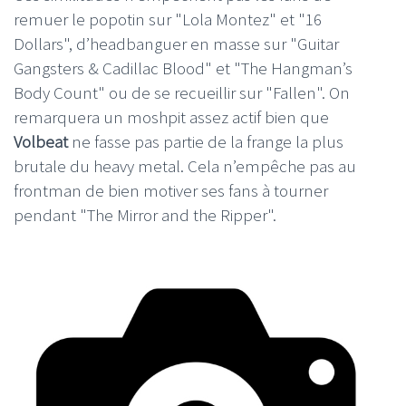
remuer le popotin sur "Lola Montez" et "16
Dollars", d’headbanguer en masse sur "Guitar
Gangsters & Cadillac Blood" et "The Hangman’s
Body Count" ou de se recueillir sur "Fallen". On
remarquera un moshpit assez actif bien que
Volbeat
ne fasse pas partie de la frange la plus
brutale du heavy metal. Cela n’empêche pas au
frontman de bien motiver ses fans à tourner
pendant "The Mirror and the Ripper".