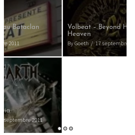
Volbeat – Beyond Hell/Above
Heaven
V
By Goeth
/ 17 septembre 2010
B
B