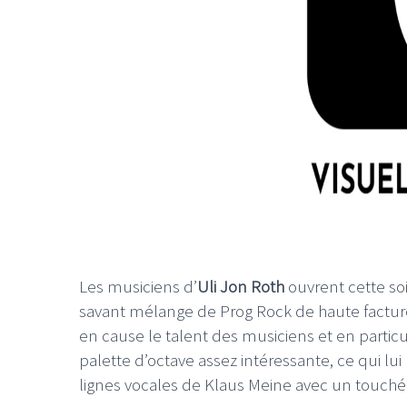
Les musiciens d’
Uli Jon Roth
ouvrent cette so
savant mélange de Prog Rock de haute factur
en cause le talent des musiciens et en partic
palette d’octave assez intéressante, ce qui lu
lignes vocales de Klaus Meine avec un touché