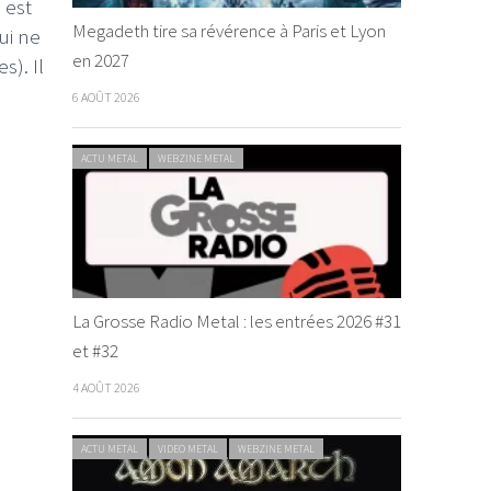
 est
Megadeth tire sa révérence à Paris et Lyon
ui ne
en 2027
s). Il
6 AOÛT 2026
ACTU METAL
WEBZINE METAL
La Grosse Radio Metal : les entrées 2026 #31
et #32
4 AOÛT 2026
ACTU METAL
VIDEO METAL
WEBZINE METAL