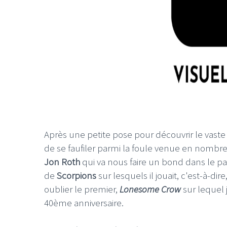
Après une petite pose pour découvrir le vaste
de se faufiler parmi la foule venue en nombre 
Jon Roth
qui va nous faire un bond dans le p
de
Scorpions
sur lesquels il jouait, c'est-à-dire
oublier le premier,
Lonesome Crow
sur lequel 
40ème anniversaire.