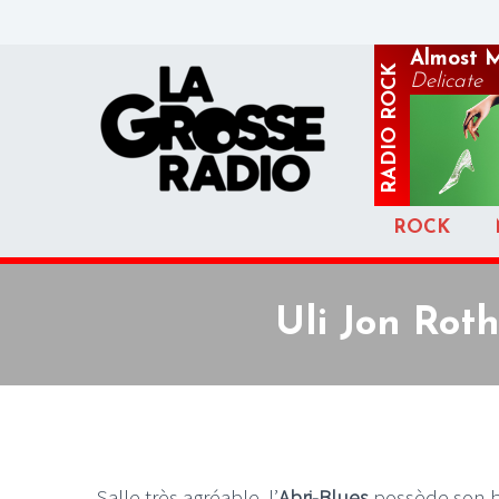
Almost 
ROCK
Delicate
RADIO
ROCK
Uli Jon Roth
Salle très agréable, l’
Abri-Blues
possède son ba