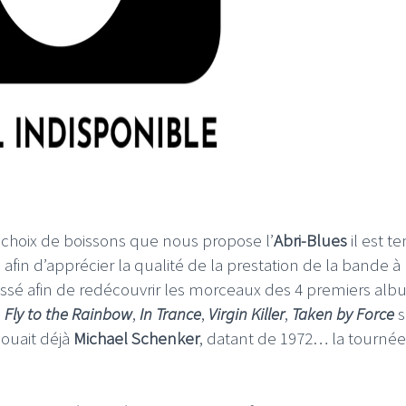
 choix de boissons que nous propose l’
Abri-Blues
il est t
afin d’apprécier la qualité de la prestation de la bande à
assé afin de redécouvrir les morceaux des 4 premiers al
,
Fly to the Rainbow
,
In Trance
,
Virgin Killer
,
Taken by Force
s
jouait déjà
Michael Schenker
, datant de 1972… la tourné