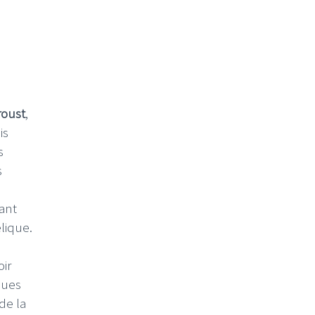
roust
,
is
s
s
ant
lique.
oir
ques
de la