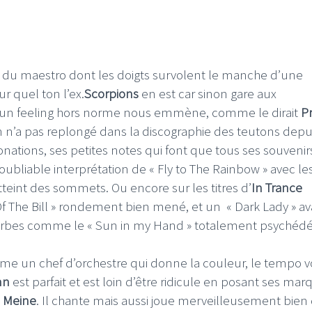
os du maestro dont les doigts survolent le manche d’une
ur quel ton l’ex.
Scorpions
en est car sinon gare aux
’un feeling hors norme nous emmène, comme le dirait
P
 n’a pas replongé dans la discographie des teutons depu
ations, ses petites notes qui font que tous ses souvenir
bliable interprétation de « Fly to The Rainbow » avec le
teint des sommets. Ou encore sur les titres d’
In Trance
 The Bill » rondement bien mené, et un « Dark Lady » av
uperbes comme le « Sun in my Hand » totalement psychédé
mme un chef d’orchestre qui donne la couleur, le tempo v
nn
est parfait et est loin d’être ridicule en posant ses mar
 Meine
. Il chante mais aussi joue merveilleusement bien 