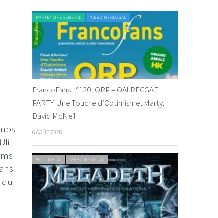
PARTENAIRE GENERAL
WEBZINE GLOBAL
FrancoFans n°120 : ORP – OAI REGGAE
PARTY, Une Touche d’Optimisme, Marty,
David McNeil…
emps
6 AOÛT 2026
Uli
bums
ACTU METAL
WEBZINE METAL
ans
e du