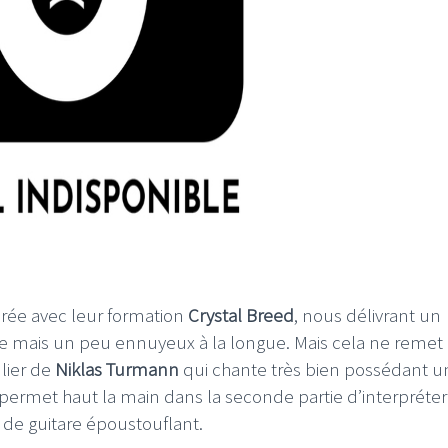
irée avec leur formation
Crystal Breed
, nous délivrant un
e mais un peu ennuyeux à la longue. Mais cela ne remet
ulier de
Niklas Turmann
qui chante très bien possédant u
i permet haut la main dans la seconde partie d’interpréter
 de guitare époustouflant.