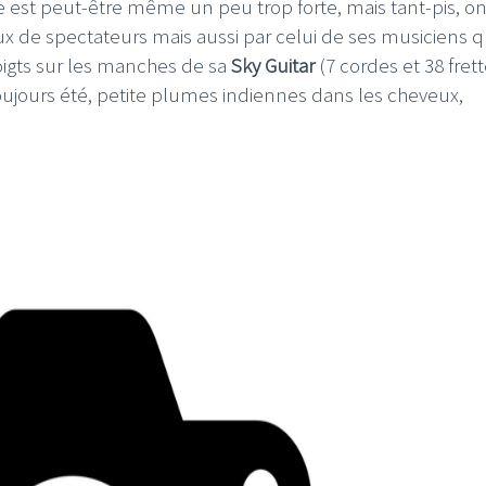
 est peut-être même un peu trop forte, mais tant-pis, on
yeux de spectateurs mais aussi par celui de ses musiciens q
igts sur les manches de sa
Sky Guitar
(7 cordes et 38 frette
oujours été, petite plumes indiennes dans les cheveux,