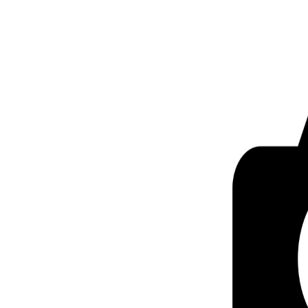
LE GROS RIFFIFI
LE GROS RIFFIF
LE GROS RIFFIFI –
LE GRO
Christmas Riffifi 2025 !!!
The Cov