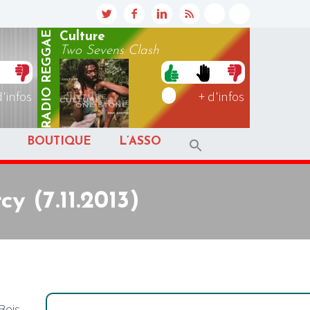
REGGAE
Culture
Two Sevens Clash
RADIO
d'infos
+ d'infos
BOUTIQUE
L’ASSO
y (7.11.2013)
Bois