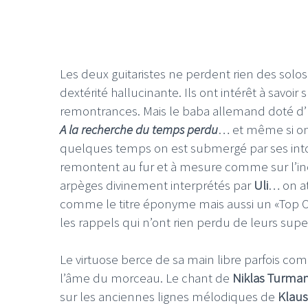
Les deux guitaristes ne perdent rien des sol
dextérité hallucinante. Ils ont intérêt à savoir s
remontrances. Mais le baba allemand doté d
A la recherche du temps perdu
… et même si on
quelques temps on est submergé par ses inton
remontent au fur et à mesure comme sur l’inou
arpèges divinement interprétés par
Uli
… on at
comme le titre éponyme mais aussi un «Top Of
les rappels qui n’ont rien perdu de leurs s
Le virtuose berce de sa main libre parfois co
l’âme du morceau. Le chant de
Niklas Turma
sur les anciennes lignes mélodiques de
Klaus