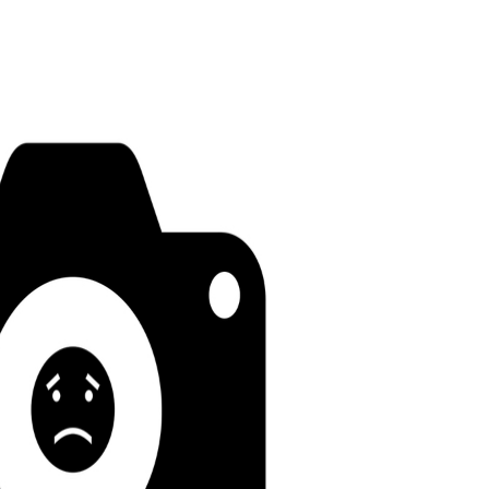
I
LE GROS RIFFIFI
S RIFFIFI – Surfin’
LE GROS RIFFIFI –
ers !!!
Littératurock !!!