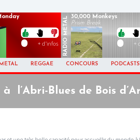
Monday
30,000 Monkeys
METAL
Prism Break
RADIO
+ d'infos
+ 
METAL
REGGAE
CONCOURS
PODCASTS
 à l’Abri-Blues de Bois d’Arc
r et une très belle capacité pour accueillir du monde à 