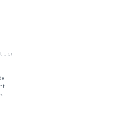
t bien
de
nt
 «