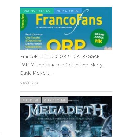
PARTENAIRE GENERAL
WEBZINE GLOBAL
FrancoFans n°120 : ORP – OAI REGGAE
PARTY, Une Touche d’Optimisme, Marty,
David McNeil…
6 AOÛT 2026
ACTU METAL
WEBZINE METAL
r