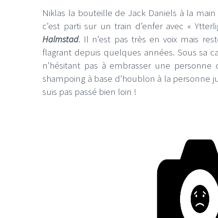
Niklas la bouteille de Jack Daniels à la ma
c’est parti sur un train d’enfer avec « Ytter
Halmstad
. Il n’est pas très en voix mais r
flagrant depuis quelques années. Sous sa ca
n’hésitant pas à embrasser une personne d
shampoing à base d’houblon à la personne just
suis pas passé bien loin !