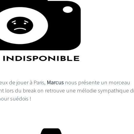
I
LE GROS RIFFIFI
S RIFFIFI –
LE GROS RIFFIFI – Su
as Riffifi 2025 !!!
The Covers !!!
eux de jouer à Paris,
Marcus
nous présente un morceau
ent lors du break on retrouve une mélodie sympathique d
our suédois !