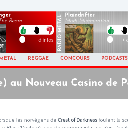
inger
Plaindrifter
METAL
The Beam
Moth Murmuration
RADIO
+ d'infos
+ 
METAL
REGGAE
CONCOURS
PODCASTS
) au Nouveau Casino de Par
lorsque les norvégiens de
Crest of Darkness
foulent la scè
ur Black/Death n’a rien de passionnant si ce n’est l’anal