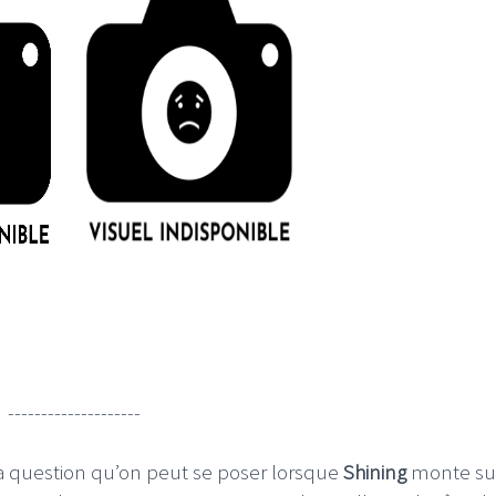
--------------------
 la question qu’on peut se poser lorsque
Shining
monte su