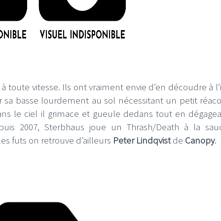
à toute vitesse. Ils ont vraiment envie d’en découdre à l
 sa basse lourdement au sol nécessitant un petit réac
ns le ciel il grimace et gueule dedans tout en dégage
depuis 2007, Sterbhaus joue un Thrash/Death à la sa
es futs on retrouve d’ailleurs
Peter Lindqvist
de
Canopy
.