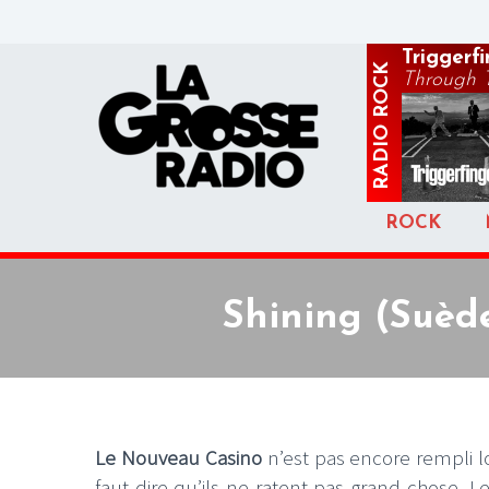
Triggerf
ROCK
Through 
RADIO
ROCK
Shining (Suède
Le Nouveau Casino
n’est pas encore rempli 
faut dire qu’ils ne ratent pas grand-chose. Le