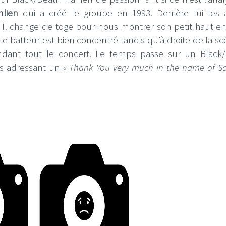
mlien
qui a créé le groupe en 1993. Derrière lui les 
. Il change de toge pour nous montrer son petit haut en
Le batteur est bien concentré tandis qu’à droite de la sc
endant tout le concert. Le temps passe sur un Black
s adressant un
« Thank You very much in the name of S