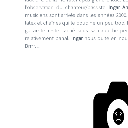
l’observation du chanteur/bassiste
Ingar A
musiciens sont arrivés dans les années 2000
latex et chaînes qui le boudine un peu trop. 
guitariste reste caché sous sa capuche p
relativement banal.
Ingar
nous quite en nou
Brrrr…