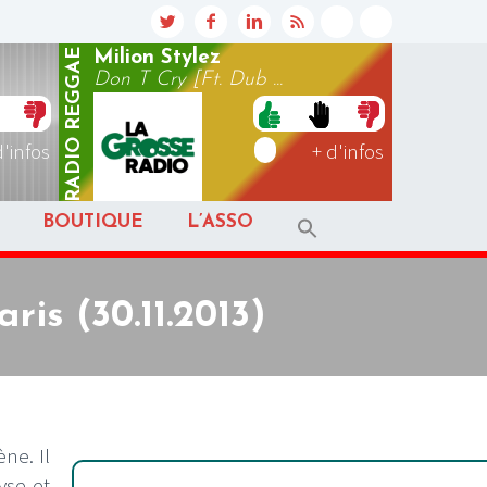
REGGAE
Milion Stylez
Don T Cry [Ft. Dub ...
RADIO
d'infos
+ d'infos
BOUTIQUE
L’ASSO
is (30.11.2013)
ne. Il
yse et