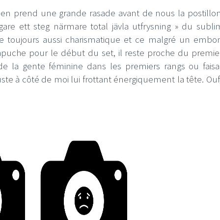
in en prend une grande rasade avant de nous la postill
ligare ett steg närmare total jävla utfrysning » du sub
este toujours aussi charismatique et ce malgré un embo
puche pour le début du set, il reste proche du premie
e la gente féminine dans les premiers rangs ou fais
e à côté de moi lui frottant énergiquement la tête. Ouf,