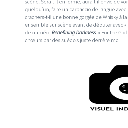
scène. Sera-t-il en forme, aura-t-il envie de vo
quelqu’un, faire un carpaccio de langue ave
crachera-t-il une bonne gorgée de Whisky à la tr
ensemble sur scène avant de débuter avec «
de numéro
Redefining Darkness
. « For the Go
chœurs par des suédois juste derrière moi.