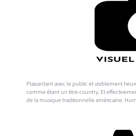
LE GROS RIFFIF
LE GRO
Christm
Plaisantant avec le public et visiblement heur
comme étant un titre country. Et effectivem
de la musique traditionnelle américaine. Hum