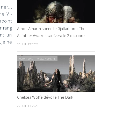
onner…
lime
V -
npoint
r rang
Amon Amarth sonne le Gjallarhorn : The
ant un
Allfather Awakens arrivera le 2 octobre
 je ne
30 JUILLET 2026
ACTU METAL
WEBZINE METAL
Chelsea Wolfe dévoile The Dark
29 JUILLET 2026