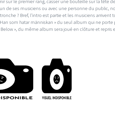
mir sur le premier rang, casser une bouteille sur la tête d
c un de ses musiciens ou avec une personne du public, n
onche ? Bref, l’intro est partie et les musiciens arrivent 
 Han som hatar människan » du seul album qui ne porte 
d Below », du même album sera joué en clôture et repris 