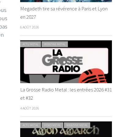
e
Megadeth tire sa révérence à Paris et Lyon
ous
en 2027
tous
pas
6 AOÛT 2026
en
ACTU METAL
WEBZINE METAL
La Grosse Radio Metal : les entrées 2026 #31
et #32
4 AOÛT 2026
ACTU METAL
VIDEO METAL
WEBZINE METAL