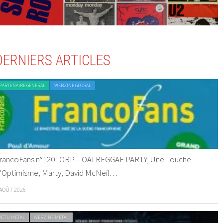
DERNIERS ARTICLES
PARTENAIRE GENERAL
WEBZINE GLOBAL
rancoFans n°120 : ORP – OAI REGGAE PARTY, Une Touche
’Optimisme, Marty, David McNeil…
 AOÛT 2026
ACTU METAL
WEBZINE METAL