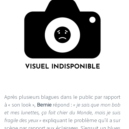
Après plusieurs blagues dans le public par rapport
à « son look »,
Bernie
répond :
« je sais que mon bob
et mes lunettes, ça fait chier du Monde, mais je suis
fragile des yeux »
expliquant le problème qu’il a sur
scène par rapport aux éclairages. S’ensuit un blues