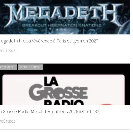
egadeth tire sa révérence à Paris et Lyon en 2027
 AOÛT 2026
ACTU METAL
WEBZINE METAL
a Grosse Radio Metal : les entrées 2026 #31 et #32
 AOÛT 2026