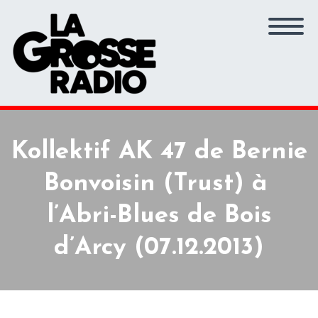
Kollektif AK 47 de Bernie
Bonvoisin (Trust) à
l’Abri-Blues de Bois
d’Arcy (07.12.2013)