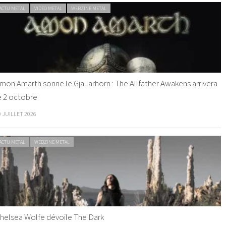
ACTU METAL
VIDEO METAL
WEBZINE METAL
mon Amarth sonne le Gjallarhorn : The Allfather Awakens arrivera
e 2 octobre
0 JUILLET 2026
ACTU METAL
WEBZINE METAL
helsea Wolfe dévoile The Dark