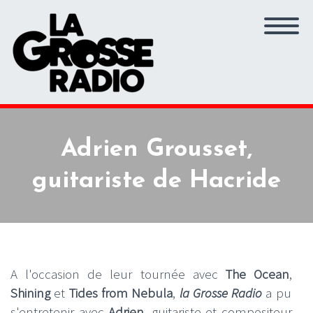
Adrien Grousset,
guitariste de Hacride
A l'occasion de leur tournée avec
The Ocean
,
Shining
et
Tides from Nebula
,
la Grosse Radio
a pu
s'entretenir avec
Adrien
, guitariste et compositeur