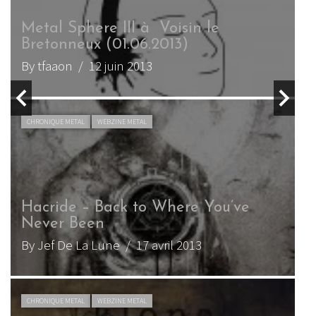
Metal Sphere III à Voisin le
T
Bretonneux (01.06.2013)
a
By tfaaon
/ 12 juin 2013
B
CHRONIQUE METAL
WEBZINE METAL
Hacride – Back to Where You’ve
T
Never Been
By Jef De La Lune
/ 17 avril 2013
B
CHRONIQUE METAL
WEBZINE METAL