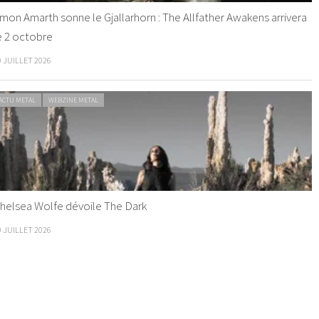
mon Amarth sonne le Gjallarhorn : The Allfather Awakens arrivera
e 2 octobre
0 JUILLET 2026
ACTU METAL
WEBZINE METAL
helsea Wolfe dévoile The Dark
9 JUILLET 2026