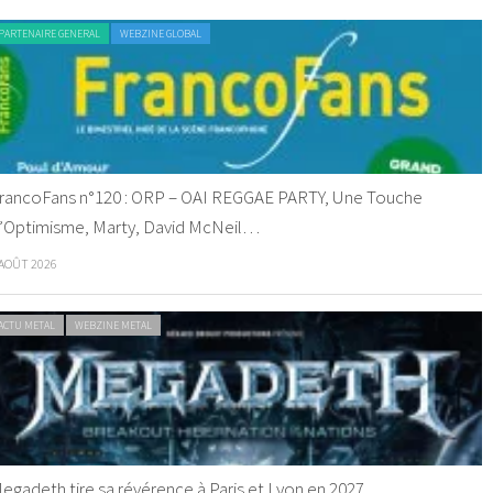
PARTENAIRE GENERAL
WEBZINE GLOBAL
rancoFans n°120 : ORP – OAI REGGAE PARTY, Une Touche
’Optimisme, Marty, David McNeil…
 AOÛT 2026
ACTU METAL
WEBZINE METAL
egadeth tire sa révérence à Paris et Lyon en 2027