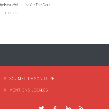
helsea Wolfe dévoile The Dark
9 JUILLET 2026
SOUMETTRE SON TITRE
MENTIONS LEGALES