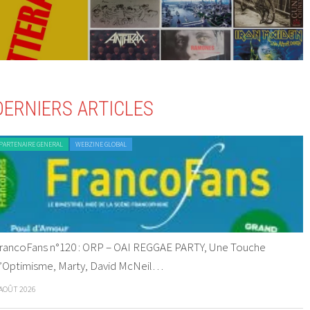
DERNIERS ARTICLES
PARTENAIRE GENERAL
WEBZINE GLOBAL
rancoFans n°120 : ORP – OAI REGGAE PARTY, Une Touche
’Optimisme, Marty, David McNeil…
 AOÛT 2026