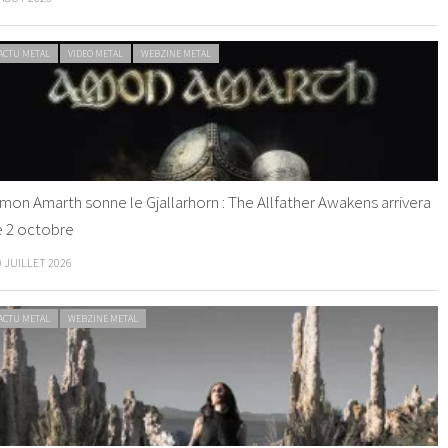
ACTU METAL
VIDEO METAL
WEBZINE METAL
mon Amarth sonne le Gjallarhorn : The Allfather Awakens arrivera
e 2 octobre
0 JUILLET 2026
ACTU METAL
WEBZINE METAL