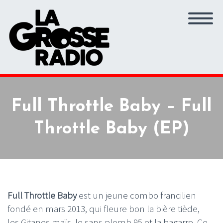
Full Throttle Baby – Full
Throttle Baby (EP)
Full Throttle Baby
est un jeune combo francilien
fondé en mars 2013, qui fleure bon la bière tiède,
les Gitanes maïs, le sans plomb 95 et la bagarre. Ce