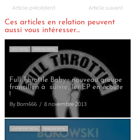
Article précédent
Article suivant
Ces articles en relation peuvent
aussi vous intéresser...
ACTU METAL
WEBZINE METAL
Full Throttle Baby : nouveau groupe
francilien à suivre, 1er EP en écoute
!
By Born666
/ 8 novembre 2013
LIVE REPORT METAL
WEBZINE METAL