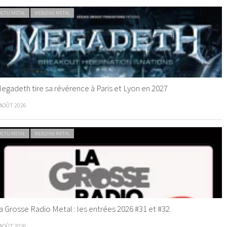
ACTU METAL
WEBZINE METAL
egadeth tire sa révérence à Paris et Lyon en 2027
 AOÛT 2026
ACTU METAL
WEBZINE METAL
a Grosse Radio Metal : les entrées 2026 #31 et #32
 AOÛT 2026