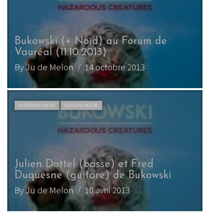
Bukowski (+ Noïd) au Forum de
Vauréal (11.10.2013)
By Ju de Melon
/ 14 octobre 2013
INTERVIEW METAL
WEBZINE METAL
Julien Dottel (basse) et Fred
Duquesne (guitare) de Bukowski
By Ju de Melon
/ 10 avril 2013