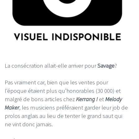
La consécration allait-elle arriver pour
Savage
?
Pas vraiment car, bien que les ventes pour
l’époque étaient plus qu’honorables (30 000) et
malgré de bons articles chez
Kerrang !
et
Melody
Maker
, les musiciens préféraient garder leur job de
prolos anglais au lieu de tenter le grand saut qui
ne vint donc jamais.