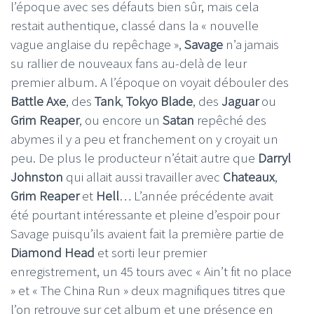
l’époque avec ses défauts bien sûr, mais cela
restait authentique, classé dans la « nouvelle
vague anglaise du repêchage »,
Savage
n’a jamais
su rallier de nouveaux fans au-delà de leur
premier album. A l’époque on voyait débouler des
Battle Axe
, des
Tank
,
Tokyo Blade
, des
Jaguar
ou
Grim Reaper
, ou encore un
Satan
repêché des
abymes il y a peu et franchement on y croyait un
peu. De plus le producteur n’était autre que
Darryl
Johnston
qui allait aussi travailler avec
Chateaux
,
Grim Reaper
et
Hell
… L’année précédente avait
été pourtant intéressante et pleine d’espoir pour
Savage puisqu’ils avaient fait la première partie de
Diamond Head
et sorti leur premier
enregistrement, un 45 tours avec « Ain’t fit no place
» et « The China Run » deux magnifiques titres que
l’on retrouve sur cet album et une présence en