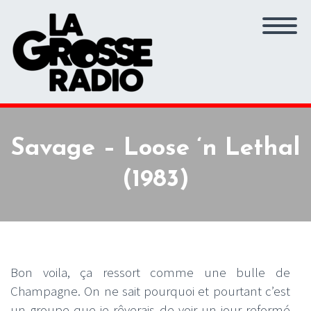
Savage – Loose ‘n Lethal
(1983)
Bon voila, ça ressort comme une bulle de
Champagne. On ne sait pourquoi et pourtant c’est
un groupe que je rêverais de voir un jour reformé