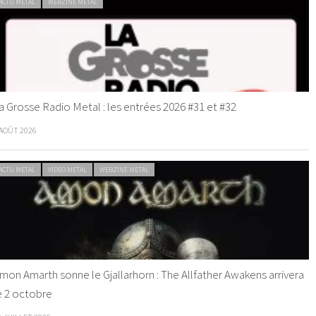
ACTU METAL
WEBZINE METAL
a Grosse Radio Metal : les entrées 2026 #31 et #32
 AOÛT 2026
ACTU METAL
VIDEO METAL
WEBZINE METAL
mon Amarth sonne le Gjallarhorn : The Allfather Awakens arrivera
e 2 octobre