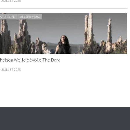
0 JUILLET 2026
ACTU METAL
WEBZINE METAL
helsea Wolfe dévoile The Dark
9 JUILLET 2026