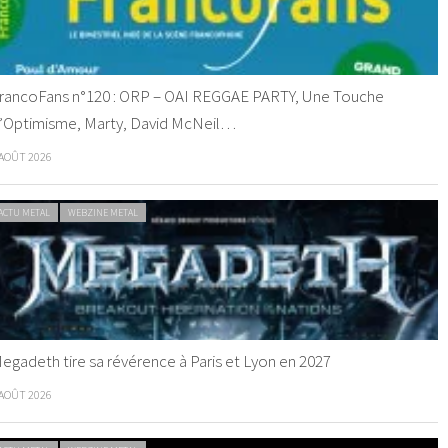
rancoFans n°120 : ORP – OAI REGGAE PARTY, Une Touche
’Optimisme, Marty, David McNeil…
 AOÛT 2026
ACTU METAL
WEBZINE METAL
egadeth tire sa révérence à Paris et Lyon en 2027
 AOÛT 2026