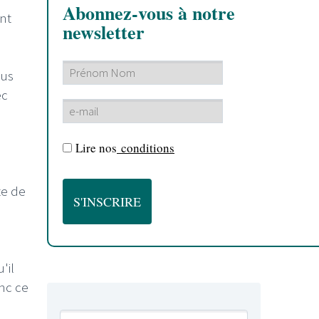
Abonnez-vous à notre
nt
newsletter
lus
ec
Lire nos
conditions
te de
'il
nc ce