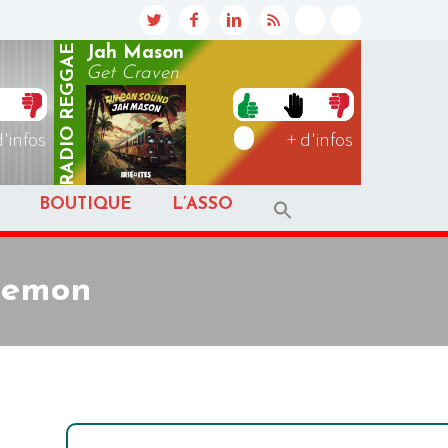
REGGAE
Jah Mason
Get Craven
RADIO
d'infos
+ d'infos
BOUTIQUE
L’ASSO
Demon