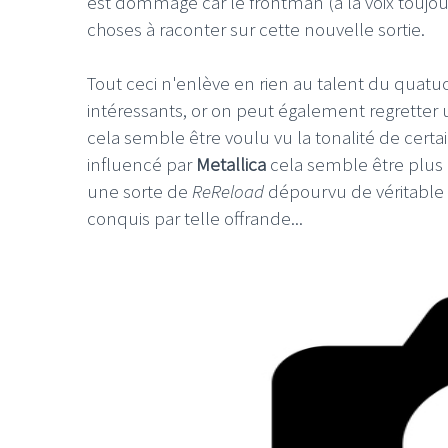
est dommage car le frontman (à la voix toujou
choses à raconter sur cette nouvelle sortie.
Tout ceci n'enlève en rien au talent du qua
intéressants, or on peut également regrett
cela semble être voulu vu la tonalité de certa
influencé par
Metallica
cela semble être plus 
une sorte de
ReReload
dépourvu de véritable
conquis par telle offrande...