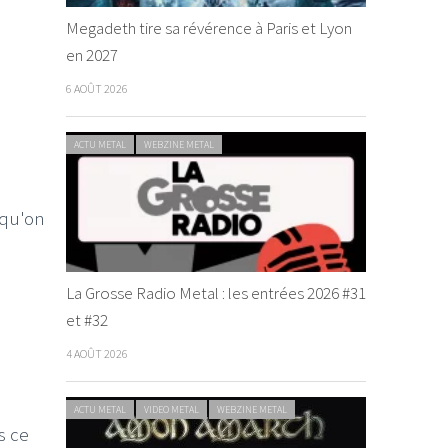
Megadeth tire sa révérence à Paris et Lyon
en 2027
6 AOÛT 2026
ACTU METAL
WEBZINE METAL
 qu'on
La Grosse Radio Metal : les entrées 2026 #31
et #32
4 AOÛT 2026
ACTU METAL
VIDEO METAL
WEBZINE METAL
s ce