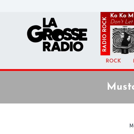
Ko Ko M
ROCK
Don't Le
RADIO
ROCK
Must
Me