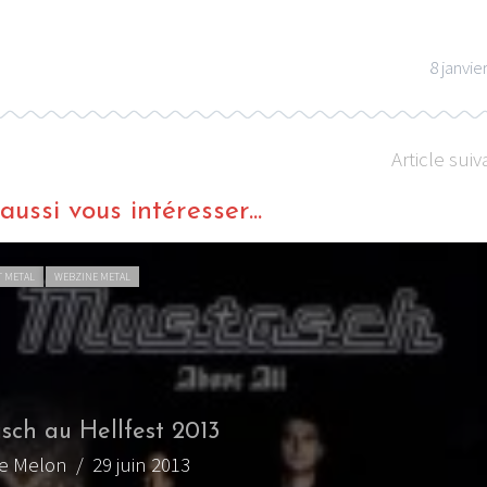
8 janvie
Article suiv
ussi vous intéresser...
T METAL
WEBZINE METAL
sch au Hellfest 2013
de Melon
/ 29 juin 2013