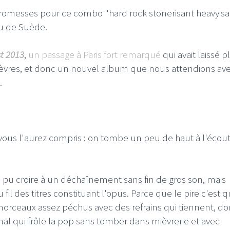
 promesses pour ce combo "hard rock stonerisant heavyisa
enu de Suède.
st 2013
,
un passage à Paris fort remarqué
qui avait laissé p
x lèvres, et donc un nouvel album que nous attendions av
.
is vous l'aurez compris : on tombe un peu de haut à l'écou
 pu croire à un déchaînement sans fin de gros son, mais
il des titres constituant l'opus. Parce que le pire c'est qu
rceaux assez péchus avec des refrains qui tiennent, do
nal qui frôle la pop sans tomber dans mièvrerie et avec