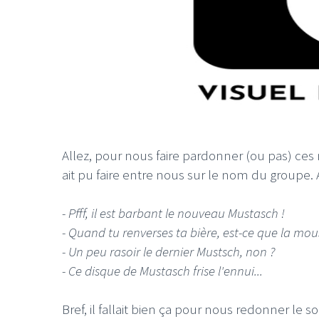
Allez, pour nous faire pardonner (ou pas) ces
ait pu faire entre nous sur le nom du groupe.
- Pfff, il est barbant le nouveau Mustasch !
- Quand tu renverses ta bière, est-ce que la mou
- Un peu rasoir le dernier Mustsch, non ?
- Ce disque de Mustasch frise l'ennui...
Bref, il fallait bien ça pour nous redonner le 