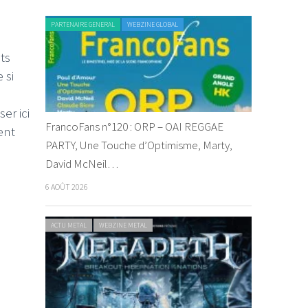
PARTENAIRE GENERAL
WEBZINE GLOBAL
ts
 si
er ici
FrancoFans n°120 : ORP – OAI REGGAE
ent
PARTY, Une Touche d’Optimisme, Marty,
David McNeil…
6 AOÛT 2026
ACTU METAL
WEBZINE METAL