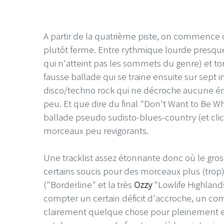
A partir de la quatrième piste, on commence
plutôt ferme. Entre rythmique lourde presqu
qui n'atteint pas les sommets du genre) et ton
LE GROS RIFFIF
fausse ballade qui se traine ensuite sur sep
disco/techno rock qui ne décroche aucune én
LE GRO
Christm
peu. Et que dire du final "Don't Want to Be Wh
ballade pseudo sudisto-blues-country (et cli
morceaux peu revigorants.
Une tracklist assez étonnante donc où le gro
certains soucis pour des morceaux plus (trop)
("Borderline" et la très
Ozzy
"Lowlife Highlands
compter un certain déficit d'accroche, un co
clairement quelque chose pour pleinement e