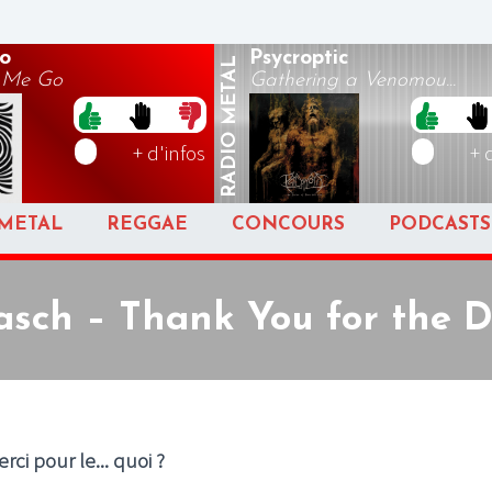
o
Psycroptic
METAL
t Me Go
Gathering a Venomou...
RADIO
+ d'infos
+ 
METAL
REGGAE
CONCOURS
PODCASTS
asch – Thank You for the 
rci pour le... quoi ?