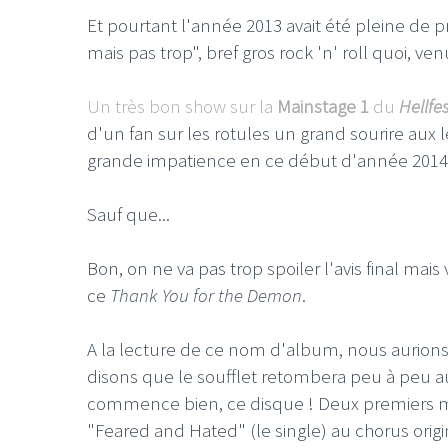
Et pourtant l'année 2013 avait été pleine de
mais pas trop", bref gros rock 'n' roll quoi, v
Un très bon show sur la
Mainstage 1
du
Hellfe
d'un fan sur les rotules un grand sourire au
grande impatience en ce début d'année 2014
Sauf que...
Bon, on ne va pas trop spoiler l'avis final ma
ce
Thank You for the Demon
.
A la lecture de ce nom d'album, nous aurions
disons que le soufflet retombera peu à peu au f
commence bien, ce disque ! Deux premiers mo
"Feared and Hated" (le single) au chorus origi