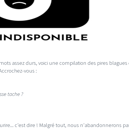
 mots assez durs, voici une compilation des pires blagues
 Accrochez-vous :
sse tache ?
sourire... c'est dire ! Malgré tout, nous n'abandonnerons pa