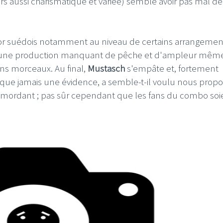
rs aussi charismatique et variée) semble avoir pas mal de
tuor suédois notamment au niveau de certains arrangemen
er une production manquant de pêche et d'ampleur même
ins morceaux. Au final,
Mustasch
s'empâte et, fortement
que jamais une évidence, a semble-t-il voulu nous propos
 mordant ; pas sûr cependant que les fans du combo soi