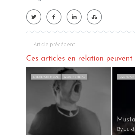
Article précédent
Ces articles en relation peuvent a
LIVE REPORT METAL
WEBZINE METAL
LIVE REPOR
Musta
By Ju 