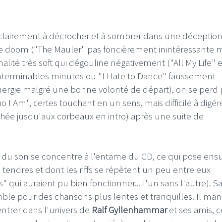
 clairement à décrocher et à sombrer dans une déceptio
e doom ("The Mauler" pas foncièrement inintéressante m
alité très soft qui dégouline négativement ("All My Life" 
I
LE GROS RIFFIFI
t interminables minutes ou "I Hate to Dance" faussement
ergie malgré une bonne volonté de départ), on se perd 
S RIFFIFI –
LE GROS RIFFIFI – Su
as Riffifi 2025 !!!
The Covers !!!
o I Am", certes touchant en un sens, mais difficile à digér
chée jusqu'aux corbeaux en intro) après une suite de
s du son se concentre à l'entame du CD, ce qui pose ensu
 tendres et dont les riffs se répètent un peu entre eux
" qui auraient pu bien fonctionner... l'un sans l'autre). S
mble pour des chansons plus lentes et tranquilles. Il ma
ntrer dans l'univers de
Ralf Gyllenhammar
et ses amis, c