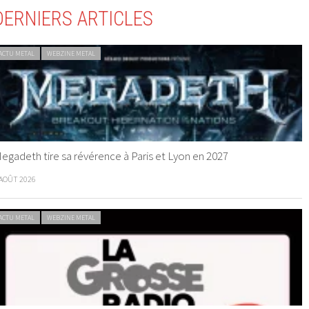
DERNIERS ARTICLES
ACTU METAL
WEBZINE METAL
egadeth tire sa révérence à Paris et Lyon en 2027
 AOÛT 2026
ACTU METAL
WEBZINE METAL