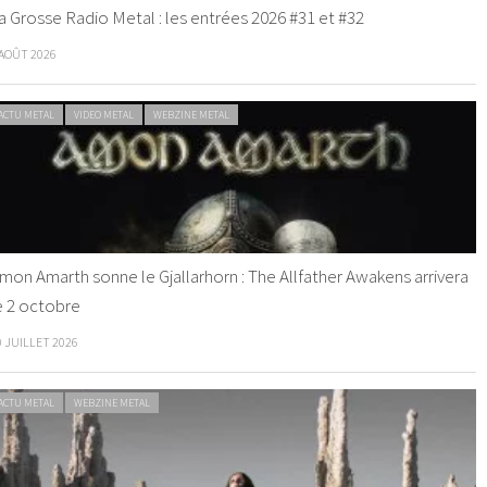
a Grosse Radio Metal : les entrées 2026 #31 et #32
 AOÛT 2026
ACTU METAL
VIDEO METAL
WEBZINE METAL
mon Amarth sonne le Gjallarhorn : The Allfather Awakens arrivera
e 2 octobre
0 JUILLET 2026
ACTU METAL
WEBZINE METAL