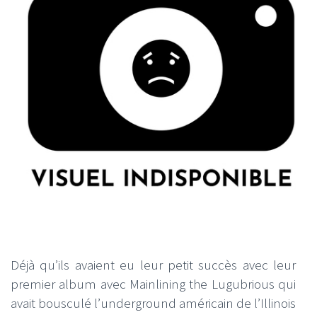
Déjà qu’ils avaient eu leur petit succès avec leur
premier album avec Mainlining the Lugubrious qui
avait bousculé l’underground américain de l’Illinois