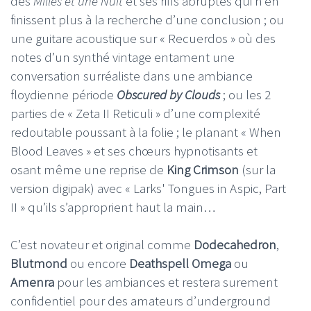
des
Milles et une Nuit
et ses riffs abruptes qui n’en
finissent plus à la recherche d’une conclusion ; ou
une guitare acoustique sur « Recuerdos » où des
notes d’un synthé vintage entament une
conversation surréaliste dans une ambiance
floydienne période
Obscured by Clouds
; ou les 2
parties de « Zeta II Reticuli » d’une complexité
redoutable poussant à la folie ; le planant « When
Blood Leaves » et ses chœurs hypnotisants et
osant même une reprise de
King Crimson
(sur la
version digipak) avec « Larks' Tongues in Aspic, Part
II » qu’ils s’approprient haut la main…
C’est novateur et original comme
Dodecahedron
,
Blutmond
ou encore
Deathspell Omega
ou
Amenra
pour les ambiances et restera surement
confidentiel pour des amateurs d’underground