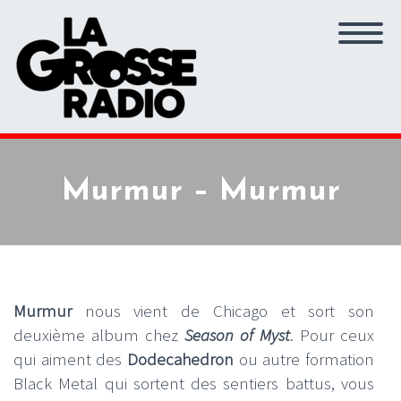
Murmur – Murmur
Murmur
nous vient de Chicago et sort son
deuxième album chez
Season of Myst
. Pour ceux
qui aiment des
Dodecahedron
ou autre formation
Black Metal qui sortent des sentiers battus, vous