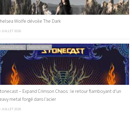
helsea Wolfe dévoile The Dark
9 JUILLET 2026
CHRONIQUE METAL
WEBZINE METAL
tonecast – Expand Crimson Chaos : le retour flamboyant d’un
eavy metal forgé dans l’acier
8 JUILLET 2026