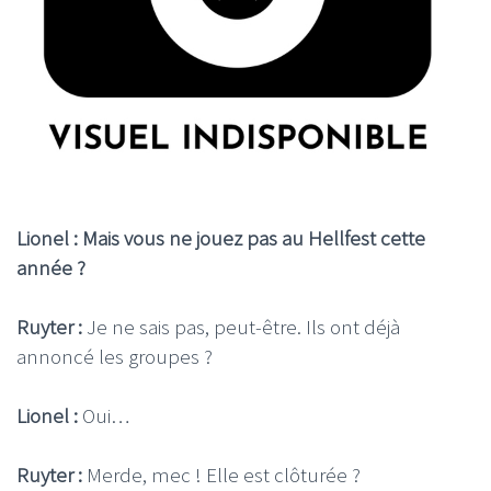
Lionel : Mais vous ne jouez pas au Hellfest cette
année ?
Ruyter :
Je ne sais pas, peut-être. Ils ont déjà
annoncé les groupes ?
Lionel :
Oui…
Ruyter :
Merde, mec ! Elle est clôturée ?