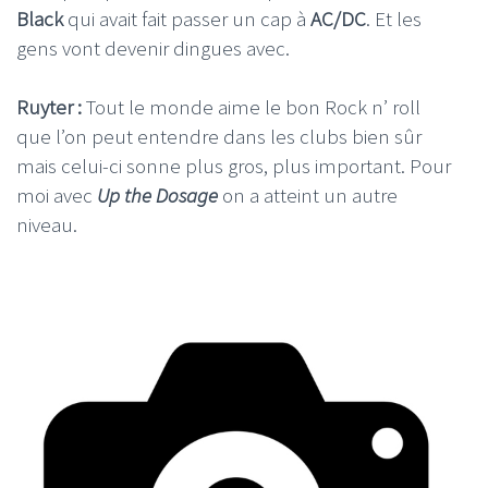
Black
qui avait fait passer un cap à
AC/DC
. Et les
gens vont devenir dingues avec.
Ruyter :
Tout le monde aime le bon Rock n’ roll
que l’on peut entendre dans les clubs bien sûr
mais celui-ci sonne plus gros, plus important. Pour
moi avec
Up the Dosage
on a atteint un autre
niveau.