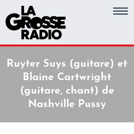
Ruyter Suys (guitare) et
Blaine Cartwright
(guitare, chant) de
Nashville Pussy