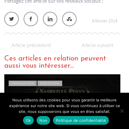
Partagez cet article sur vos réseaux sociaux :
8 février 2014
Article précédent
Article suivant
Ces articles en relation peuvent
aussi vous intéresser...
CHRONIQUE METAL
WEBZINE METAL
Nous utilisons des cookies pour vous garantir la meilleure
expérience sur notre site web. Si vous continuez à utiliser ce
site, nous supposerons que vous en êtes satisfait.
Ok
Non
Politique de confidentialité
Nashville Pussy – Up the Dosage