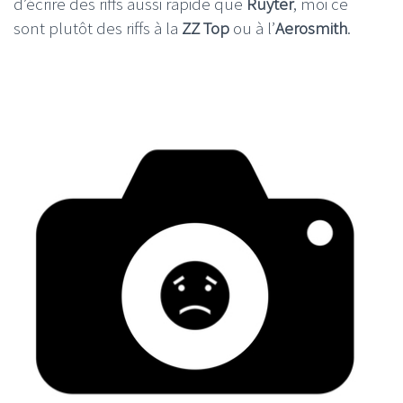
d’écrire des riffs aussi rapide que
Ruyter
, moi ce
sont plutôt des riffs à la
ZZ Top
ou à l’
Aerosmith
.