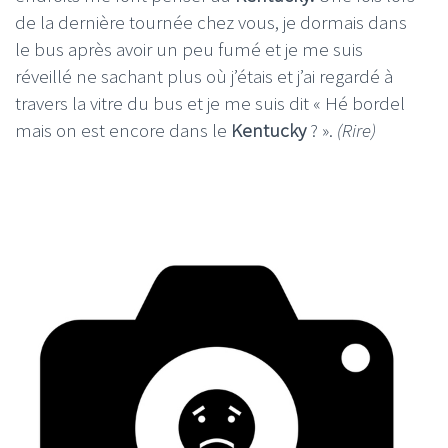
de la dernière tournée chez vous, je dormais dans
le bus après avoir un peu fumé et je me suis
réveillé ne sachant plus où j’étais et j’ai regardé à
travers la vitre du bus et je me suis dit « Hé bordel
mais on est encore dans le
Kentucky
? ».
(Rire)