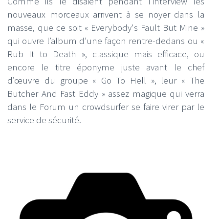
Comme ils le disaient pendant l’interview les
nouveaux morceaux arrivent à se noyer dans la
masse, que ce soit « Everybody's Fault But Mine »
qui ouvre l’album d’une façon rentre-dedans ou «
Rub It to Death », classique mais efficace, ou
encore le titre éponyme juste avant le chef
d’œuvre du groupe « Go To Hell », leur « The
Butcher And Fast Eddy » assez magique qui verra
dans le Forum un crowdsurfer se faire virer par le
service de sécurité.