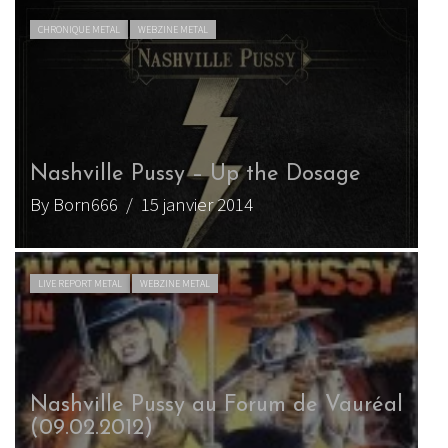
CHRONIQUE METAL
WEBZINE METAL
Nashville Pussy – Up the Dosage
By Born666
/ 15 janvier 2014
LIVE REPORT METAL
WEBZINE METAL
Nashville Pussy au Forum de Vauréal
(09.02.2012)