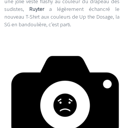
une jolie veste flashy au couleur du drapeau des
sudistes,
Ruyter
a légèrement échancré le
nouveau T-Shirt aux couleurs de Up the Dosage, la
SG en bandoulière, c’est parti.