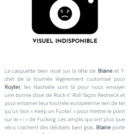
La casquette bien vissé sur la tête de
Blaine
et T-
shirt de la tournée légèrement customisé pour
Ruyter
, les Nashville sont là pour nous envoyer
une bonne dose de Rock n’ Roll façon Redneck et
pour entamer leur tournée européenne rien de tel
qu’un bon « Keep on Fuckin’ » pour mettre le point
sur le « i » de Fucking. Les amplis qui ont plus que
vécu crachent des décibels bien gras.
Blaine
porte