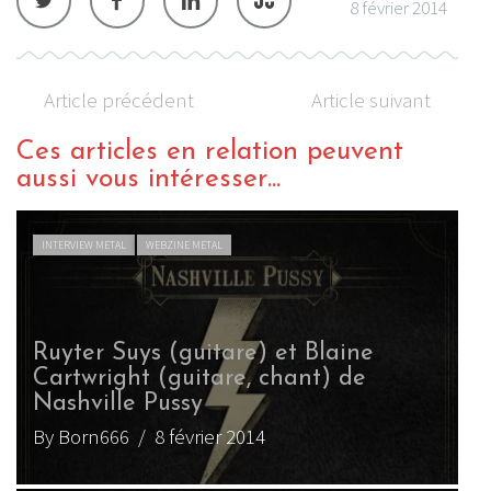
8 février 2014
Article précédent
Article suivant
Ces articles en relation peuvent
aussi vous intéresser...
INTERVIEW METAL
WEBZINE METAL
Ruyter Suys (guitare) et Blaine
Cartwright (guitare, chant) de
Nashville Pussy
By Born666
/ 8 février 2014