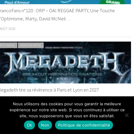
rancoFans n°120 : ORP – OAI REGGAE PARTY, Une Touche
’Optimisme, Marty, David McNeil…
 AOÛT 2026
ACTU METAL
WEBZINE METAL
egadeth tire sa révérence à Paris et Lyon en 2027
 AOÛT 2026
Nous utilisons des cookies pour vous garantir la meilleure
expérience sur notre site web. Si vous continuez à utiliser ce
site, nous supposerons que vous en êtes satisfait.
ACTU METAL
WEBZINE METAL
Ok
Non
Politique de confidentialité