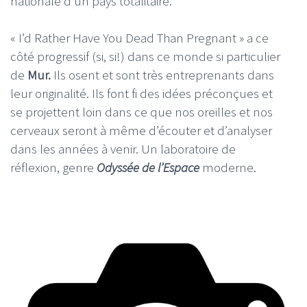
nationale d’un pays totalitaire.
« I’d Rather Have You Dead Than Pregnant » a ce
côté progressif (si, si!) dans ce monde si particulier
de
Mur.
Ils osent et sont très entreprenants dans
leur originalité. Ils font fi des idées préconçues et
se projettent loin dans ce que nos oreilles et nos
cerveaux seront à même d’écouter et d’analyser
dans les années à venir. Un laboratoire de
réflexion, genre
Odyssée de l’Espace
moderne.