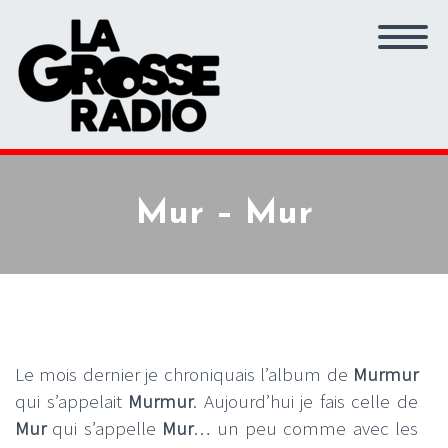
Mur – Mur
Le mois dernier je chroniquais l’album de
Murmur
qui s’appelait
Murmur
. Aujourd’hui je fais celle de
Mur
qui s’appelle
Mur
… un peu comme avec les