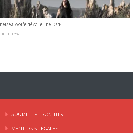
helsea Wolfe dévoile The Dark
9 JUILLET 2026
SOUMETTRE SON TITRE
MENTIONS LEGALES