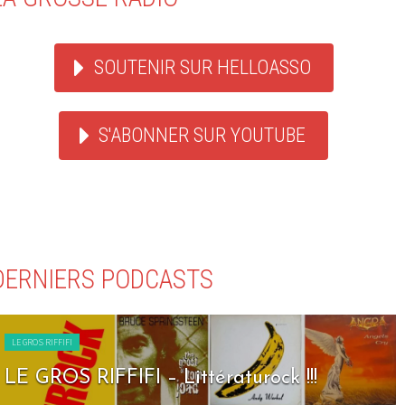
SOUTENIR SUR HELLOASSO
S'ABONNER SUR YOUTUBE
DERNIERS PODCASTS
LE GROS RIFFIFI
LE GROS RIFFIFI – Seven Days To Rock !!!