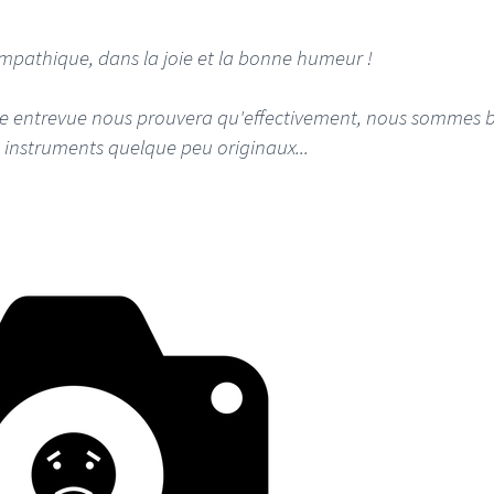
ympathique, dans la joie et la bonne humeur !
tte entrevue nous prouvera qu'effectivement, nous sommes 
 instruments quelque peu originaux...