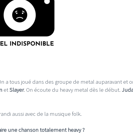
 On a tous joué dans des groupe de metal auparavant et o
n
et
Slayer
. On écoute du heavy metal dès le début.
Jud
 grandi aussi avec de la musique folk.
faire une chanson totalement heavy ?