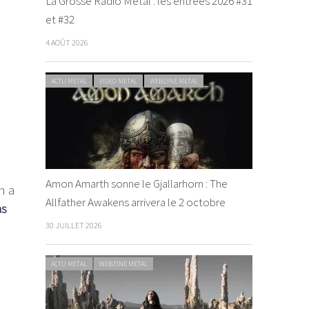
La Grosse Radio Metal : les entrées 2026 #31
et #32
4 AOÛT 2026
ACTU METAL
VIDEO METAL
WEBZINE METAL
Amon Amarth sonne le Gjallarhorn : The
n a
Allfather Awakens arrivera le 2 octobre
as
30 JUILLET 2026
ACTU METAL
WEBZINE METAL