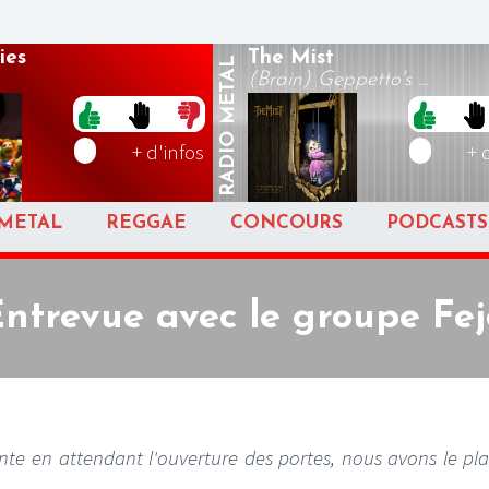
ies
The Mist
METAL
(Brain) Geppetto's ...
RADIO
+ d'infos
+ 
METAL
REGGAE
CONCOURS
PODCASTS
ntrevue avec le groupe Fe
ante en attendant l'ouverture des portes, nous avons le pla