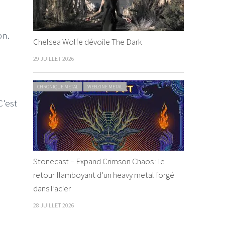
on.
Chelsea Wolfe dévoile The Dark
29 JUILLET 2026
CHRONIQUE METAL
WEBZINE METAL
C'est
Stonecast – Expand Crimson Chaos : le
retour flamboyant d’un heavy metal forgé
dans l’acier
28 JUILLET 2026