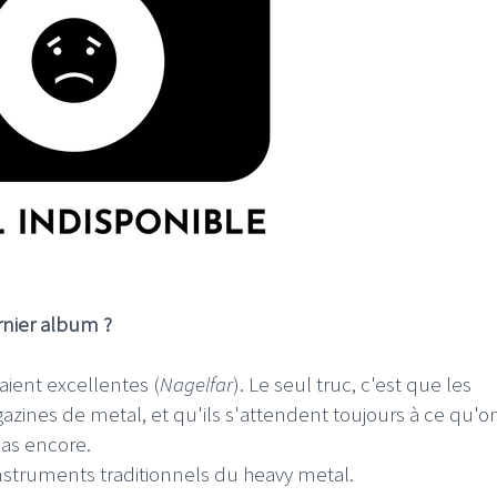
ernier album ?
aient excellentes (
Nagelfar
). Le seul truc, c'est que les
zines de metal, et qu'ils s'attendent toujours à ce qu'o
pas encore.
instruments traditionnels du heavy metal.