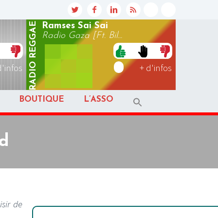
REGGAE
Ramses Sai Sai
Radio Gaza [Ft. Bil...
RADIO
d'infos
+ d'infos
BOUTIQUE
L’ASSO
jd
isir de