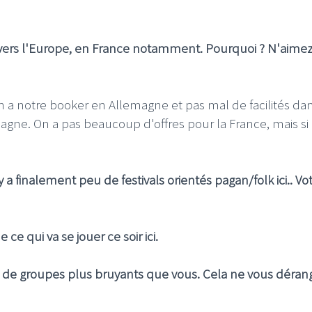
vers l'Europe, en France notamment. Pourquoi ? N'aime
LE GROS RIFFIFI
LE GROS RIF
on a notre booker en Allemagne et pas mal de facilités da
agne. On a pas beaucoup d'offres pour la France, mais si
LE GROS RIFFIFI – Surfin’
LE GR
!!!
The Covers !!!
Littér
 a finalement peu de festivals orientés pagan/folk ici.. Vo
ce qui va se jouer ce soir ici.
de groupes plus bruyants que vous. Cela ne vous dérange