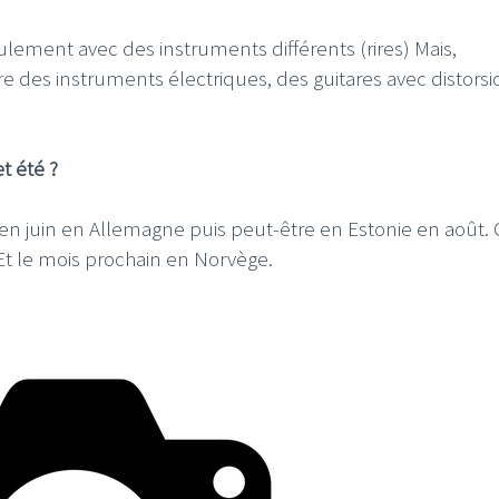
ulement avec des instruments différents (rires) Mais,
re des instruments électriques, des guitares avec distorsi
et été ?
l en juin en Allemagne puis peut-être en Estonie en août. 
Et le mois prochain en Norvège.