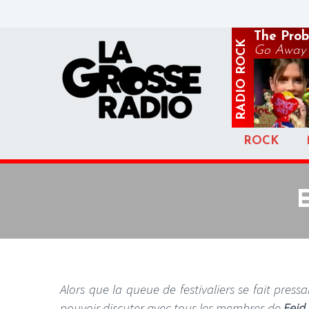
The Prob
ROCK
Go Away
RADIO
ROCK
E
Alors que la queue de festivaliers se fait press
pouvoir discuter avec tous les membres de
Fejd.