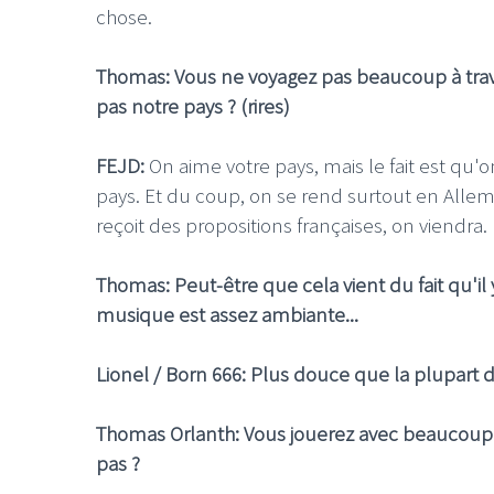
chose.
Thomas: Vous ne voyagez pas beaucoup à tra
pas notre pays ? (rires)
LE GROS RIFFIFI
FEJD:
On aime votre pays, mais le fait est qu'
pays. Et du coup, on se rend surtout en Allem
LE GROS RIFFIFI –
reçoit des propositions françaises, on viendra.
Christmas Riffifi 2025 
Thomas: Peut-être que cela vient du fait qu'il y
musique est assez ambiante...
Lionel / Born 666: Plus douce que la plupart de 
Thomas Orlanth: Vous jouerez avec beaucoup 
pas ?