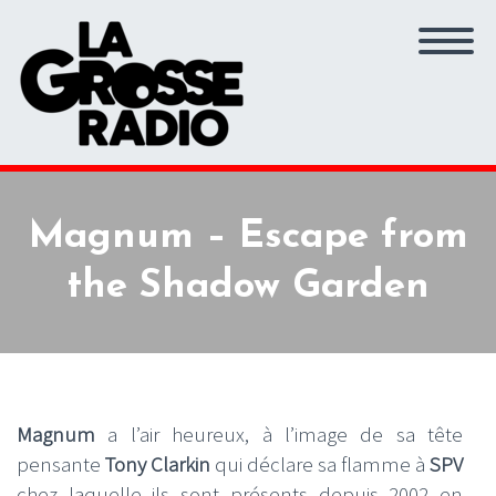
Magnum – Escape from
the Shadow Garden
Magnum
a l’air heureux, à l’image de sa tête
pensante
Tony Clarkin
qui déclare sa flamme à
SPV
chez laquelle ils sont présents depuis 2002 en