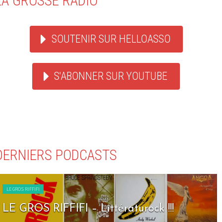
LA GROSSE RADIO
SOUTENIR SUR HELLOASSO
S'ABONNER SUR YOUTUBE
DERNIERS PODCASTS
LE GROS RIFFIFI
LE GROS RIFFIFI – Seven Days To Rock !!!