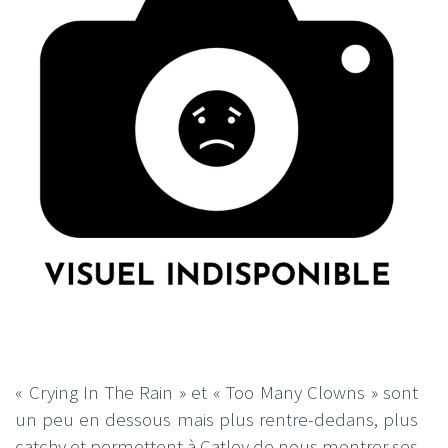
« Crying In The Rain » et « Too Many Clowns » sont
un peu en dessous mais plus rentre-dedans, plus
catchy et permettent à Catley de nous montrer ses