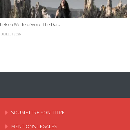
helsea Wolfe dévoile The Dark
9 JUILLET 2026
SOUMETTRE SON TITRE
MENTIONS LEGALES