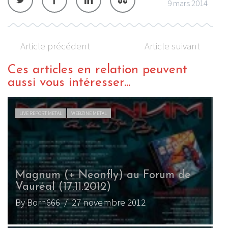
9 mars 2014
Article précédent
Article suivant
Ces articles en relation peuvent
aussi vous intéresser...
LIVE REPORT METAL
WEBZINE METAL
Magnum (+ Neonfly) au Forum de
Vauréal (17.11.2012)
By Born666
/ 27 novembre 2012