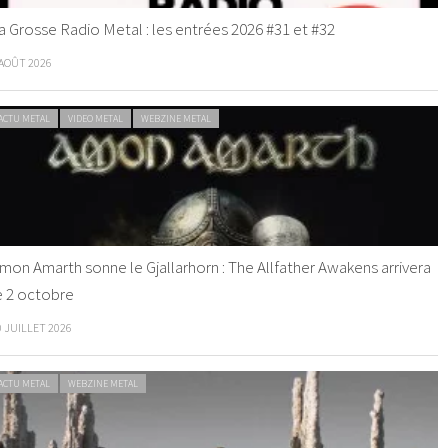
a Grosse Radio Metal : les entrées 2026 #31 et #32
 AOÛT 2026
ACTU METAL
VIDEO METAL
WEBZINE METAL
mon Amarth sonne le Gjallarhorn : The Allfather Awakens arrivera
e 2 octobre
0 JUILLET 2026
ACTU METAL
WEBZINE METAL