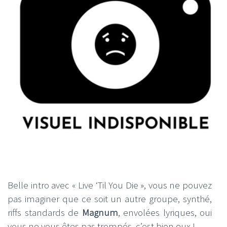
Belle intro avec « Live ‘Til You Die », vous ne pouvez
pas imaginer que ce soit un autre groupe, synthé,
riffs standards de
Magnum
, envolées lyriques, oui
vous ne vous êtes pas trompés, c’est bien eux !