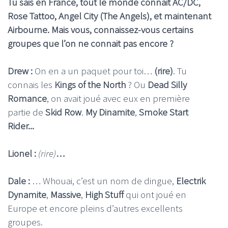
Tu sais en France, tout le monde connait AC/DC,
Rose Tattoo, Angel City (The Angels), et maintenant
Airbourne. Mais vous, connaissez-vous certains
groupes que l’on ne connait pas encore ?
Drew :
On en a un paquet pour toi…
(rire)
. Tu
connais les
Kings of the North
? Ou
Dead Silly
Romance
, on avait joué avec eux en première
partie de
Skid Row
.
My Dinamite
,
Smoke Start
Rider...
Lionel :
(rire)
…
Dale :
… Whouai, c’est un nom de dingue,
Electrik
Dynamite
,
Massive
,
High Stuff
qui ont joué en
Europe et encore pleins d’autres excellents
groupes.