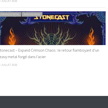
9 JUILLET 2026
CHRONIQUE METAL
WEBZINE METAL
tonecast – Expand Crimson Chaos : le retour flamboyant d’un
eavy metal forgé dans l’acier
8 JUILLET 2026