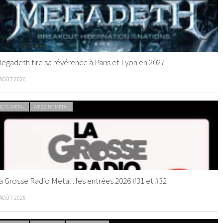
egadeth tire sa révérence à Paris et Lyon en 2027
 AOÛT 2026
ACTU METAL
WEBZINE METAL
a Grosse Radio Metal : les entrées 2026 #31 et #32
 AOÛT 2026