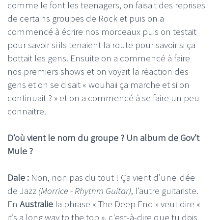
comme le font les teenagers, on faisait des reprises
de certains groupes de Rock et puis on a
commencé à écrire nos morceaux puis on testait
pour savoir si ils tenaient la route pour savoir si ça
bottait les gens. Ensuite on a commencé à faire
nos premiers shows et on voyait la réaction des
gens et on se disait « wouhaii ça marche et si on
continuait ? » et on a commencé à se faire un peu
connaitre.
D’où vient le nom du groupe ? Un album de Gov’t
Mule ?
Dale :
Non, non pas du tout ! Ça vient d’une idée
de Jazz
(Morrice - Rhythm Guitar)
, l’autre guitariste.
En
Australie
la phrase « The Deep End » veut dire «
it’s a long way to the top », c'est-à-dire que tu dois