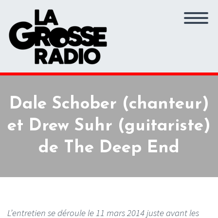
Dale Schober (chanteur)
et Drew Suhr (guitariste)
de The Deep End
L’entretien se déroule le 11 mars 2014 juste avant les