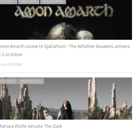
ACTU METAL
VIDEO METAL
WEBZINE METAL
mon Amarth sonne le Gjallarhorn : The Allfather Awakens arrivera
e 2 octobre
0 JUILLET 2026
ACTU METAL
WEBZINE METAL
helsea Wolfe dévoile The Dark