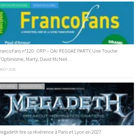
PARTENAIRE GENERAL
WEBZINE GLOBAL
rancoFans n°120 : ORP – OAI REGGAE PARTY, Une Touche
’Optimisme, Marty, David McNeil…
 AOÛT 2026
ACTU METAL
WEBZINE METAL
egadeth tire sa révérence à Paris et Lyon en 2027