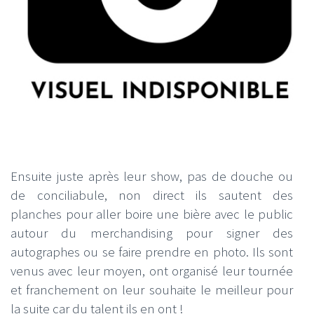
Ensuite juste après leur show, pas de douche ou
de conciliabule, non direct ils sautent des
planches pour aller boire une bière avec le public
autour du merchandising pour signer des
autographes ou se faire prendre en photo. Ils sont
venus avec leur moyen, ont organisé leur tournée
et franchement on leur souhaite le meilleur pour
la suite car du talent ils en ont !