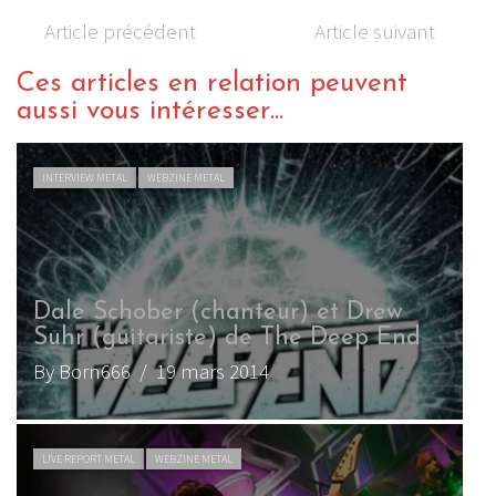
Article précédent
Article suivant
Ces articles en relation peuvent
aussi vous intéresser...
INTERVIEW METAL
WEBZINE METAL
Dale Schober (chanteur) et Drew
Suhr (guitariste) de The Deep End
By Born666
/ 19 mars 2014
LIVE REPORT METAL
WEBZINE METAL