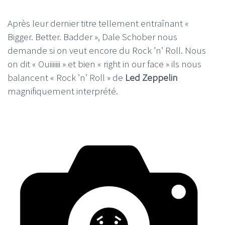
Après leur dernier titre tellement entraînant «
Bigger. Better. Badder », Dale Schober nous
demande si on veut encore du Rock ’n’ Roll. Nous
on dit « Ouiiiiiii » et bien « right in our face » ils nous
balancent « Rock ’n’ Roll » de
Led Zeppelin
magnifiquement interprété.