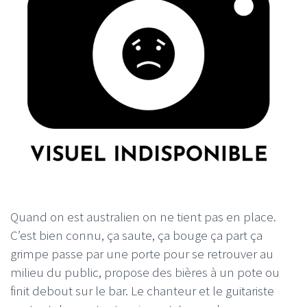
Quand on est australien on ne tient pas en place.
C’est bien connu, ça saute, ça bouge ça part ça
grimpe passe par une porte pour se retrouver au
milieu du public, propose des bières à un pote ou
finit debout sur le bar. Le chanteur et le guitariste