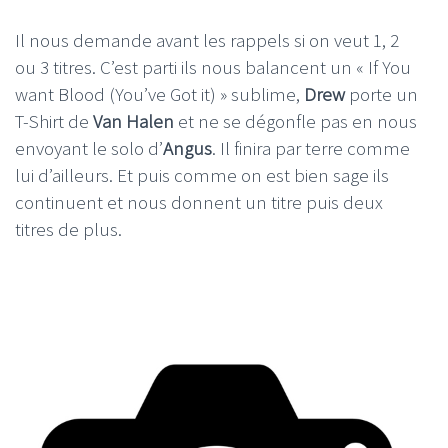
Il nous demande avant les rappels si on veut 1, 2
ou 3 titres. C’est parti ils nous balancent un « If You
want Blood (You’ve Got it) » sublime,
Drew
porte un
T-Shirt de
Van Halen
et ne se dégonfle pas en nous
envoyant le solo d’
Angus
. Il finira par terre comme
lui d’ailleurs. Et puis comme on est bien sage ils
continuent et nous donnent un titre puis deux
titres de plus.