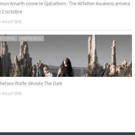
mon Amarth sonne le Gjallarhorn : The Allfather Awakens arrivera
e 2 octobre
0 JUILLET 2026
ACTU METAL
WEBZINE METAL
helsea Wolfe dévoile The Dark
9 JUILLET 2026