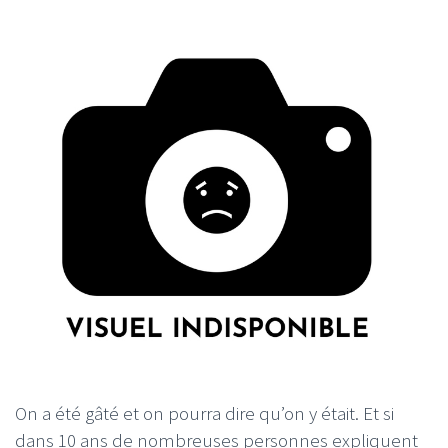
On a été gâté et on pourra dire qu’on y était. Et si
dans 10 ans de nombreuses personnes expliquent