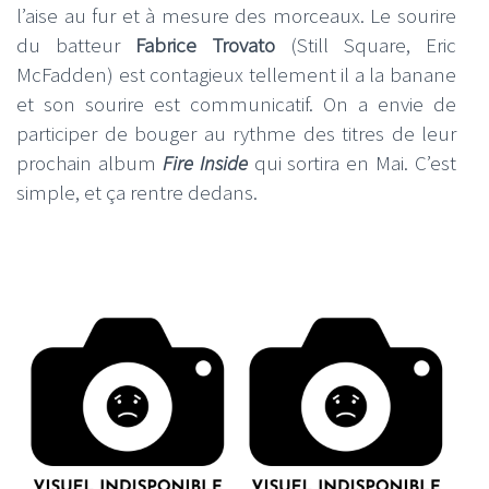
l’aise au fur et à mesure des morceaux. Le sourire
du batteur
Fabrice Trovato
(Still Square, Eric
McFadden) est contagieux tellement il a la banane
et son sourire est communicatif. On a envie de
participer de bouger au rythme des titres de leur
prochain album
Fire Inside
qui sortira en Mai. C’est
simple, et ça rentre dedans.