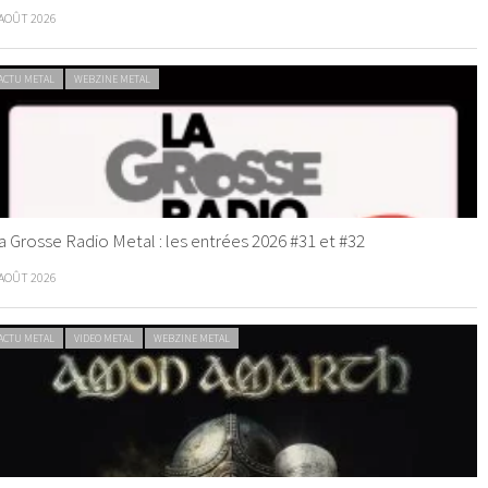
 AOÛT 2026
ACTU METAL
WEBZINE METAL
a Grosse Radio Metal : les entrées 2026 #31 et #32
 AOÛT 2026
ACTU METAL
VIDEO METAL
WEBZINE METAL