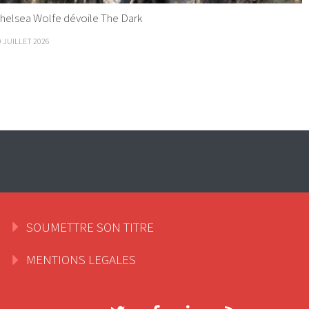
helsea Wolfe dévoile The Dark
9 JUILLET 2026
SOUMETTRE SON TITRE
MENTIONS LEGALES