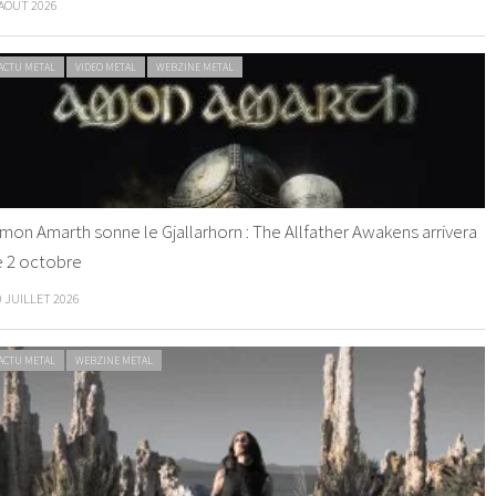
 AOÛT 2026
ACTU METAL
VIDEO METAL
WEBZINE METAL
mon Amarth sonne le Gjallarhorn : The Allfather Awakens arrivera
e 2 octobre
0 JUILLET 2026
ACTU METAL
WEBZINE METAL