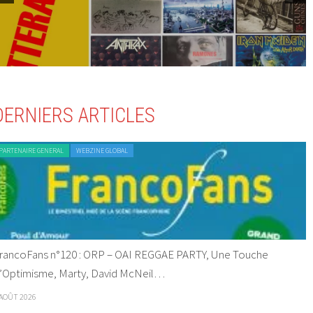
DERNIERS ARTICLES
PARTENAIRE GENERAL
WEBZINE GLOBAL
rancoFans n°120 : ORP – OAI REGGAE PARTY, Une Touche
’Optimisme, Marty, David McNeil…
 AOÛT 2026