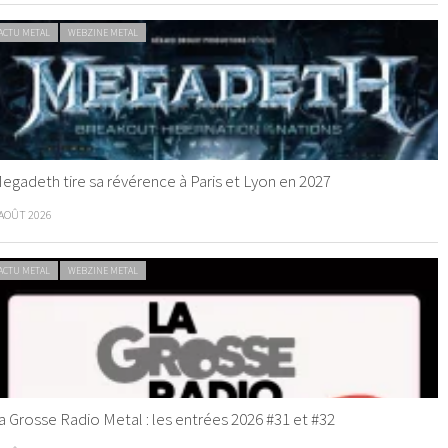
ACTU METAL
WEBZINE METAL
egadeth tire sa révérence à Paris et Lyon en 2027
 AOÛT 2026
ACTU METAL
WEBZINE METAL
a Grosse Radio Metal : les entrées 2026 #31 et #32