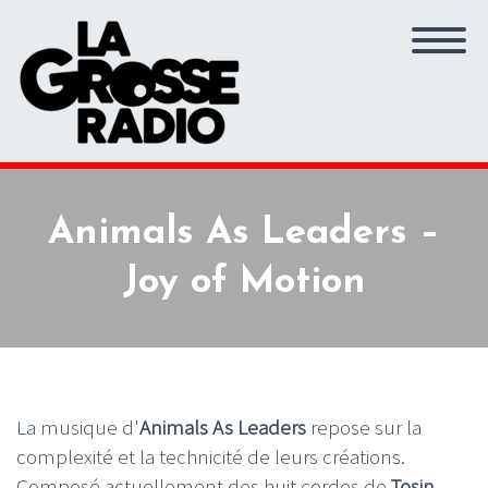
Animals As Leaders –
Joy of Motion
La musique d'
Animals As Leaders
repose sur la
complexité et la technicité de leurs créations.
Composé actuellement des huit cordes de
Tosin