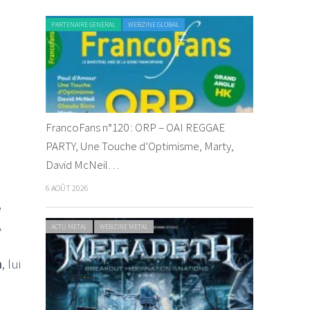
PARTENAIRE GENERAL
WEBZINE GLOBAL
FrancoFans n°120 : ORP – OAI REGGAE
PARTY, Une Touche d’Optimisme, Marty,
David McNeil…
6 AOÛT 2026
e
A
ACTU METAL
WEBZINE METAL
n
, lui