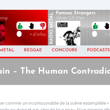
Famous Strangers
METAL
ning
Ghost Of Men
RADIO
+ d'infos
+ 
METAL
REGGAE
CONCOURS
PODCASTS
ain – The Human Contradic
oser comme un incontournable de la scène estampillée «
monde ne donnait pas cher de leur peau. D’un premier a