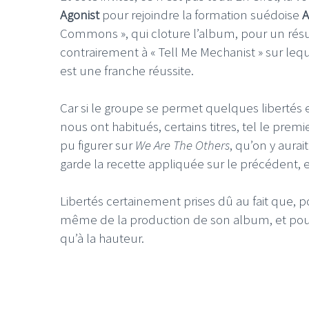
Agonist
pour rejoindre la formation suédoise
A
Commons », qui cloture l’album, pour un résu
contrairement à « Tell Me Mechanist » sur leq
est une franche réussite.
LE GROS RIFFIFI
LE GROS RIFFI
Car si le groupe se permet quelques libertés 
nous ont habitués, certains titres, tel le premi
LE GROS RIFFIFI –
LE GRO
Christmas Riffifi 2025 !!!
The Cov
pu figurer sur
We Are The Others
, qu’on y aurai
garde la recette appliquée sur le précédent, 
Libertés certainement prises dû au fait que, pou
même de la production de son album, et pour 
qu’à la hauteur.