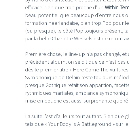
efficace bien que trop proche d’un
Within Te
beau potentiel que beaucoup d’entre nous on
formation néerlandaise, bien trop Pop pour le
(ou presque), le côté Pop toujours présent, 
par la belle Charlotte Wessels est de retour 
Première chose, le line-up n’a pas changé, et q
précédent album, on se dit que ce n’est pas un 
dès le premier titre « Here Come The Vultures 
Symphonique de Delain reste toujours mélodiqu
presque Gothique refait son apparition, face
rythmiques martiales, ambiance symphonique m
mise en bouche est aussi surprenante que réu
La suite l’est d’ailleurs tout autant. Bien que
tels que « Your Body Is A Battleground » sur l