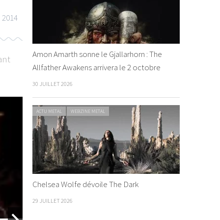
l 2014
Amon Amarth sonne le Gjallarhorn : The
ant
Allfather Awakens arrivera le 2 octobre
30 JUILLET 2026
ACTU METAL
WEBZINE METAL
ACTU METAL
WEBZINE METAL
ACTU METAL
WEB
Nouvel al
Chelsea Wolfe dévoile The Dark
By xelou
/ 2
29 JUILLET 2026