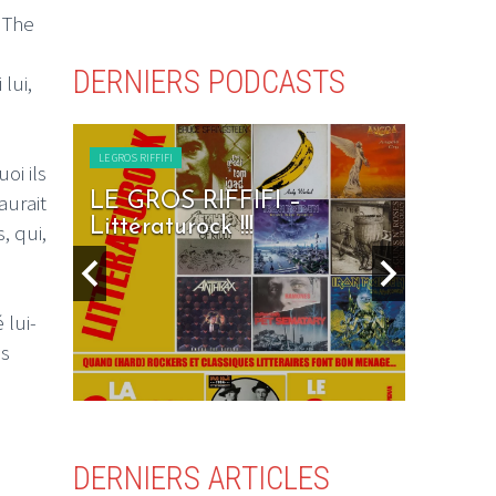
 The
,
DERNIERS PODCASTS
 lui,
LE GROS RIFFIFI
LE GROS RIFF
oi ils
aurait
LE GROS RIFFIFI – Seven
LE GR
Days To Rock !!!
Ninetie
, qui,
 lui-
us
DERNIERS ARTICLES