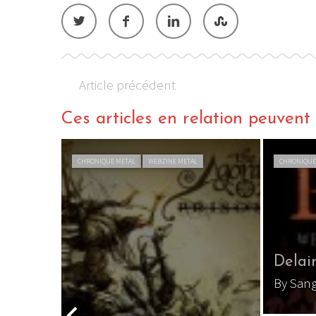
Article précédent
Ces articles en relation peuvent a
CHRONIQUE METAL
WEBZINE METAL
CHRONIQUE
Delai
By San