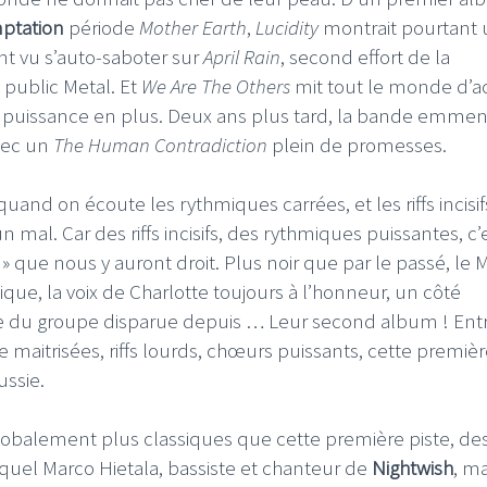
mptation
période
Mother Earth
,
Lucidity
montrait pourtant 
t vu s’auto-saboter sur
April Rain
, second effort de la
 public Metal. Et
We Are The Others
mit tout le monde d’a
la puissance en plus. Deux ans plus tard, la bande emme
avec un
The Human Contradiction
plein de promesses.
uand on écoute les rythmiques carrées, et les riffs incisi
mal. Car des riffs incisifs, des rythmiques puissantes, c’
» que nous y auront droit. Plus noir que par le passé, le 
e, la voix de Charlotte toujours à l’honneur, un côté
tte du groupe disparue depuis … Leur second album ! Ent
aitrisées, riffs lourds, chœurs puissants, cette premièr
ssie.
 globalement plus classiques que cette première piste, des
equel Marco Hietala, bassiste et chanteur de
Nightwish
, ma