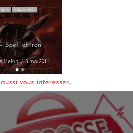
 METAL
WEBZINE METAL
– Spell of Iron
I
de Melon
/ 8 mai 2011
ussi vous intéresser...