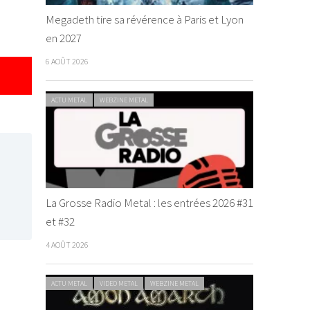
Megadeth tire sa révérence à Paris et Lyon
en 2027
6 AOÛT 2026
ACTU METAL
WEBZINE METAL
La Grosse Radio Metal : les entrées 2026 #31
et #32
4 AOÛT 2026
ACTU METAL
VIDEO METAL
WEBZINE METAL