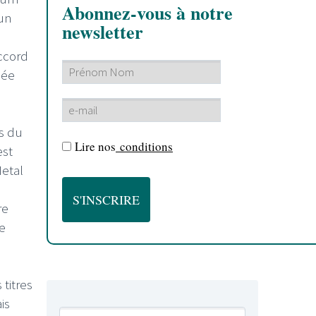
Abonnez-vous à notre
un
newsletter
ccord
née
fs du
Lire nos
conditions
est
Metal
re
e
 titres
is