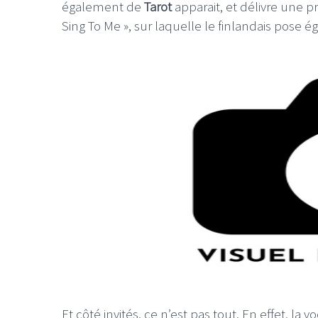
également de
Tarot
apparait, et délivre une p
Sing To Me », sur laquelle le finlandais pose é
Et côté invités, ce n’est pas tout. En effet, l