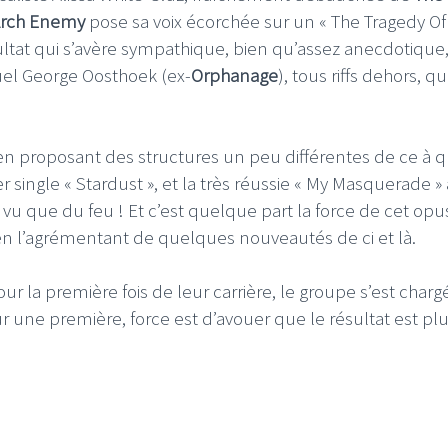
rch Enemy
pose sa voix écorchée sur un « The Tragedy Of
ltat qui s’avère sympathique, bien qu’assez anecdotique
uel George Oosthoek (ex-
Orphanage
), tous riffs dehors, qui
FI
LE GROS RIFFIFI
en proposant des structures un peu différentes de ce à qu
er single « Stardust », et la très réussie « My Masquerade » 
S RIFFIFI – Surfin’
LE GROS RIFFIFI –
ers !!!
Littératurock !!!
t vu que du feu ! Et c’est quelque part la force de cet opus
en l’agrémentant de quelques nouveautés de ci et là.
r la première fois de leur carrière, le groupe s’est chargé
une première, force est d’avouer que le résultat est pl