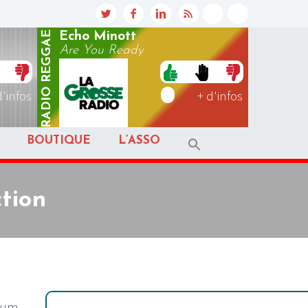
REGGAE
Echo Minott
Are You Ready
RADIO
d'infos
+ d'infos
BOUTIQUE
L’ASSO
tion
lbum