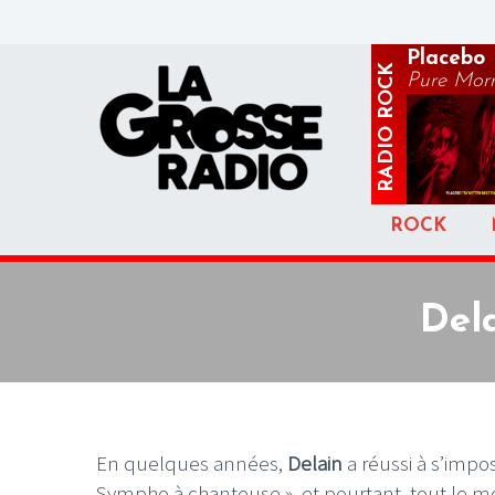
Placebo
ROCK
Pure Mor
RADIO
ROCK
Del
En quelques années,
Delain
a réussi à s’imp
Sympho à chanteuse », et pourtant, tout le 