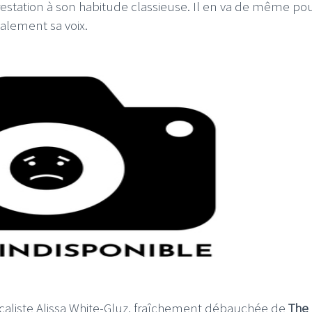
restation à son habitude classieuse. Il en va de même pou
galement sa voix.
a vocaliste Alissa White-Gluz, fraîchement débauchée de
The