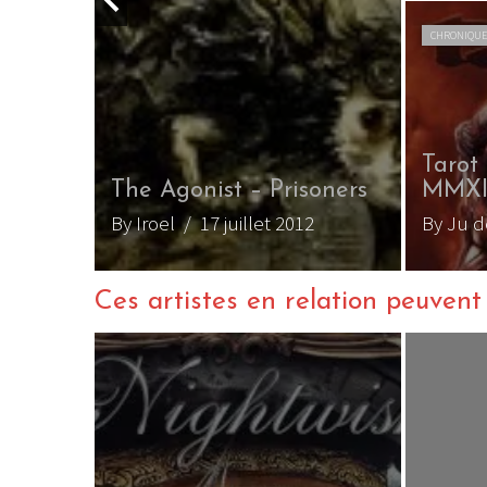
CHRONIQUE
ime,
Tarot 
The Agonist – Prisoners
MMX
re 2013
By Iroel
/ 17 juillet 2012
By Ju 
Ces artistes en relation peuvent a