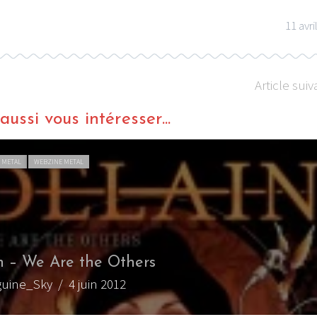
11 avri
Article suiv
ussi vous intéresser...
 METAL
WEBZINE METAL
n – We Are the Others
guine_Sky
/ 4 juin 2012