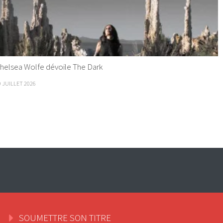
helsea Wolfe dévoile The Dark
9 JUILLET 2026
SOUMETTRE SON TITRE