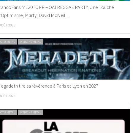
rancoFans n°120 : ORP – OAI REGGAE PARTY, Une Touche
’Optimisme, Marty, David McNeil…
 AOÛT 2026
ACTU METAL
WEBZINE METAL
egadeth tire sa révérence à Paris et Lyon en 2027
 AOÛT 2026
ACTU METAL
WEBZINE METAL