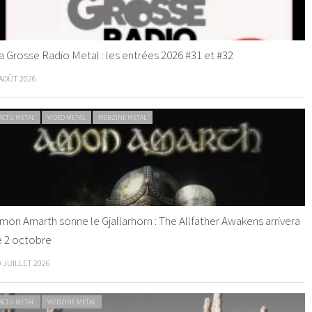
a Grosse Radio Metal : les entrées 2026 #31 et #32
 AOÛT 2026
ACTU METAL
VIDEO METAL
WEBZINE METAL
mon Amarth sonne le Gjallarhorn : The Allfather Awakens arrivera
e 2 octobre
0 JUILLET 2026
ACTU METAL
WEBZINE METAL