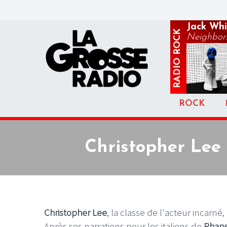
Jack Whi
ROCK
Neighbors
RADIO
ROCK
Christopher Lee
Christopher Lee
, la classe de l'acteur incarné
Après ses narrations pour les italiens de
Rhaps