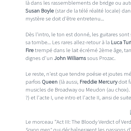
là dans les rassemblements de bridge ou autre 
Susan Boyle
(star de la télé réalité locale) dan
mystère se doit d'être entretenu...
Dès l'intro, le ton est donné, les guitares son
sa tombe... Les rares allez-retour à la
Luca Turil
Fire
trempé dans le lait écrémé 2ème âge, tant
dignes d'un
John Williams
sous Prozac.
Le reste, n'est que tendre poésie et joutes 
parfois
Queen
(là aussi,
Freddie Mercury
doit 
musicles de Broadway ou Meudon (au choix). Ap
?) et l'acte I, une intro et l'acte II, ainsi de suite.
Le morceau
"Act III: The Bloody Verdict of Ve
Saxon men"
qui déchaîneraient les passions 