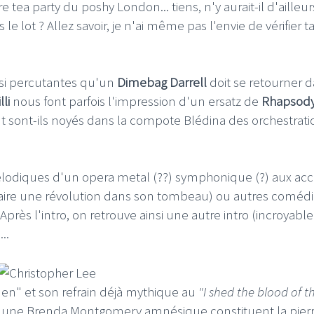
tea party du poshy London... tiens, n'y aurait-il d'ailleur
s le lot ? Allez savoir, je n'ai même pas l'envie de vérifier t
t si percutantes qu'un
Dimebag Darrell
doit se retourner 
li
nous font parfois l'impression d'un ersatz de
Rhapsody
 sont-ils noyés dans la compote Blédina des orchestrati
mélodiques d'un opera metal (??) symphonique (?) aux ac
faire une révolution dans son tombeau) ou autres coméd
rès l'intro, on retrouve ainsi une autre intro (incroyabl
..
rden" et son refrain déjà mythique au
"I shed the blood of t
d'une Brenda Montgomery amnésique constituent la pier