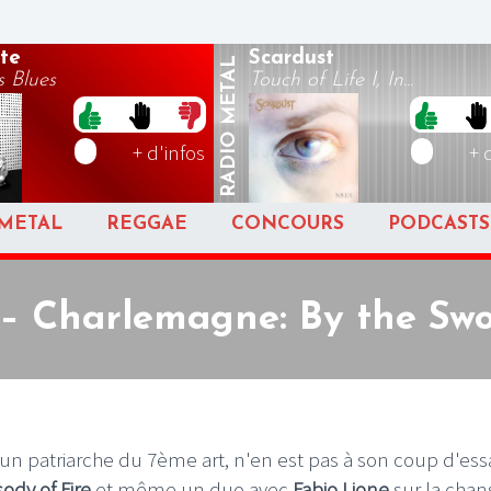
te
Scardust
METAL
 Blues
Touch of Life I, In...
RADIO
+ d'infos
+ 
METAL
REGGAE
CONCOURS
PODCASTS
 – Charlemagne: By the Swo
, un patriarche du 7ème art, n'en est pas à son coup d'essa
ody of Fire
et même un duo avec
Fabio Lione
sur la cha