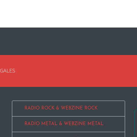
EGALES
RADIO ROCK & WEBZINE ROCK
RADIO METAL & WEBZINE METAL