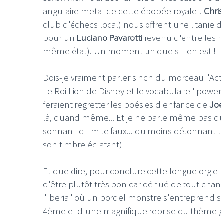
angulaire metal de cette épopée royale !
Chri
club d'échecs local) nous offrent une litan
pour un
Luciano Pavarotti
revenu d'entre les m
même état). Un moment unique s'il en est !
LE GROS RIFFIF
Dois-je vraiment parler sinon du morceau "Act 
LE GRO
Le Roi Lion de Disney et le vocabulaire "pow
Christm
feraient regretter les poésies d'enfance de
Jo
là, quand même... Et je ne parle même pas du d
sonnant ici limite faux... du moins détonnant 
son timbre éclatant).
Et que dire, pour conclure cette longue orgie 
d'être plutôt très bon car dénué de tout cha
"Iberia" où un bordel monstre s'entreprend su
4ème et d'une magnifique reprise du thème gu