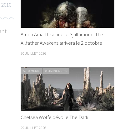
l 2010
ant
Amon Amarth sonne le Gjallarhorn : The
Allfather Awakens arrivera le 2 octobre
30 JUILLET 2026
ACTU METAL
WEBZINE METAL
Chelsea Wolfe dévoile The Dark
29 JUILLET 2026