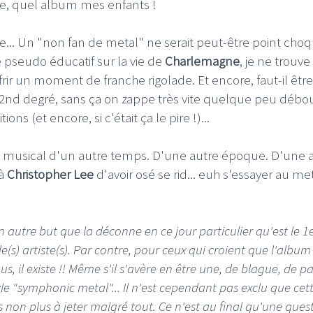
ive, quel album mes enfants !
.. Un "non fan de metal" ne serait peut-être point cho
e pseudo éducatif sur la vie de
Charlemagne
, je ne trouv
ffrir un moment de franche rigolade. Et encore, faut-il êtr
u 2nd degré, sans ça on zappe très vite quelque peu débo
s (et encore, si c'était ça le pire !)...
ni musical d'un autre temps. D'une autre époque. D'une 
 à
Christopher Lee
d'avoir osé se rid... euh s'essayer au me
 autre but que la déconne en ce jour particulier qu'est le 1
 de(s) artiste(s). Par contre, pour ceux qui croient que l'album
, il existe !! Même s'il s'avère en être une, de blague, de p
le "symphonic metal"... Il n'est cependant pas exclu que cet
s non plus à jeter malgré tout. Ce n'est au final qu'une ques