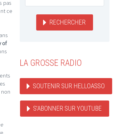
s pas
ant ce
RECHERCHER
dans
 of
ons
LA GROSSE RADIO
cents
ies
SOUTENIR SUR HELLOASSO
e non
S'ABONNER SUR YOUTUBE
he
re