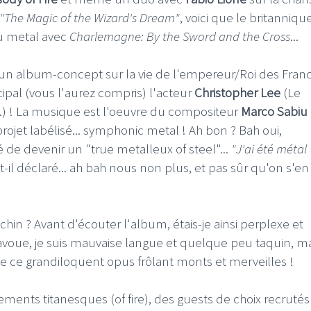
"The Magic of the Wizard's Dream"
, voici que le britanniqu
du metal avec
Charlemagne: By the Sword and the Cross
...
 d'un album-concept sur la vie de l'empereur/Roi des Fran
cipal (vous l'aurez compris) l'acteur
Christopher Lee
(Le
c.) ! La musique est l'oeuvre du compositeur
Marco Sabiu
projet labélisé... symphonic metal ! Ah bon ? Bah oui,
dé de devenir un "true metalleux of steel"...
"J'ai été métal
t-il déclaré... ah bah nous non plus, et pas sûr qu'on s'en
in ? Avant d'écouter l'album, étais-je ainsi perplexe et
oue, je suis mauvaise langue et quelque peu taquin, ma
 de ce grandiloquent opus frôlant monts et merveilles !
ments titanesques (of fire), des guests de choix recrutés i