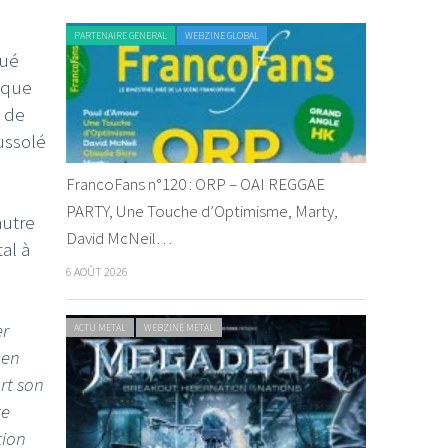
PARTENAIRE GENERAL
WEBZINE GLOBAL
qué
e que
e de
ussolé
FrancoFans n°120 : ORP – OAI REGGAE
PARTY, Une Touche d’Optimisme, Marty,
autre
David McNeil…
tal à
6 AOÛT 2026
er
ACTU METAL
WEBZINE METAL
 en
art son
te
tion