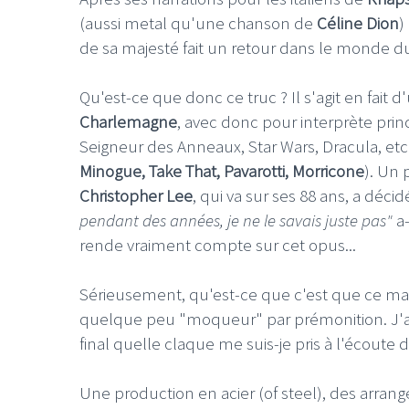
(aussi metal qu'une chanson de
Céline Dion
)
de sa majesté fait un retour dans le monde 
Qu'est-ce que donc ce truc ? Il s'agit en fait
Charlemagne
, avec donc pour interprète prin
Seigneur des Anneaux, Star Wars, Dracula, et
Minogue, Take That, Pavarotti, Morricone
). Un 
Christopher Lee
, qui va sur ses 88 ans, a déci
pendant des années, je ne le savais juste pas"
a-
rende vraiment compte sur cet opus...
Sérieusement, qu'est-ce que c'est que ce mach
quelque peu "moqueur" par prémonition. J'av
final quelle claque me suis-je pris à l'écoute
Une production en acier (of steel), des arrange