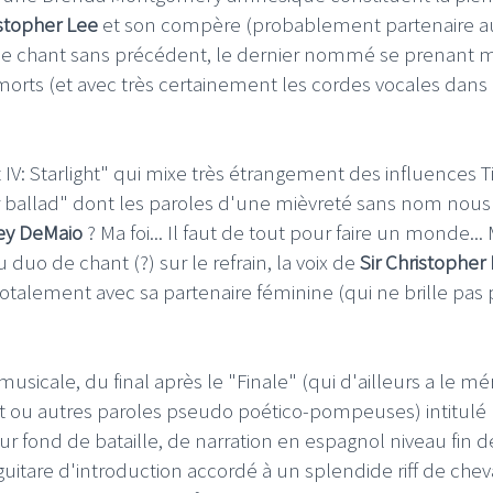
stopher Lee
et son compère (probablement partenaire a
ie de chant sans précédent, le dernier nommé se prenant
orts (et avec très certainement les cordes vocales dans 
I
LE GROS RIFFIFI
IV: Starlight" qui mixe très étrangement des influences Ti
S RIFFIFI –
LE GROS RIFFIFI – Su
er ballad" dont les paroles d'une mièvreté sans nom nous
as Riffifi 2025 !!!
The Covers !!!
ey DeMaio
? Ma foi... Il faut de tout pour faire un monde... 
uo de chant (?) sur le refrain, la voix de
Sir Christopher
totalement avec sa partenaire féminine (qui ne brille pas 
musicale, du final après le
"Finale" (qui d'ailleurs a le mé
nt ou autres paroles pseudo poético-pompeuses) intitulé
r fond de bataille, de narration en espagnol niveau fin d
itare d'introduction accordé à un splendide riff de chev