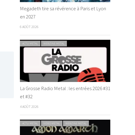
Megadeth tire sa révérence à Paris et Lyon
en 2027
6 AOÛT 2026
ACTU METAL
WEBZINE METAL
La Grosse Radio Metal : les entrées 2026 #31
et #32
4 AOÛT 2026
ACTU METAL
VIDEO METAL
WEBZINE METAL