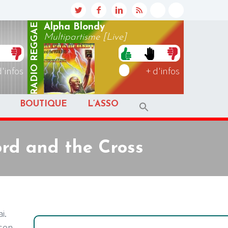
REGGAE
Alpha Blondy
Multipartisme [Live]
RADIO
d'infos
+ d'infos
BOUTIQUE
L’ASSO
rd and the Cross
i.
nson