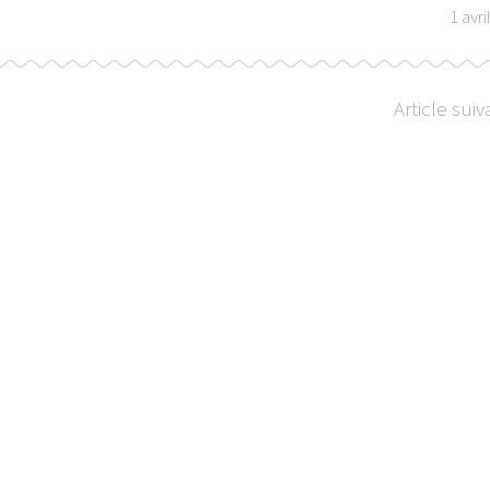
1 avri
Article suiv