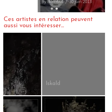
By Born666
/ 30 juin 2013
Ces artistes en relation peuvent
aussi vous intéresser...
Iskald
V