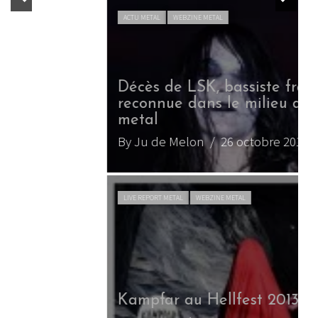
ACTU METAL
WEBZINE METAL
Décès de LSK, bassiste française
reconnue dans le milieu du black
metal
By Ju de Melon
/ 26 octobre 2013
LIVE REPORT METAL
WEBZINE METAL
Kampfar au Hellfest 2013