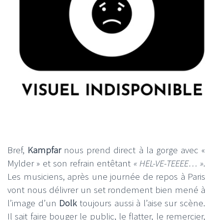
Bref,
Kampfar
nous prend direct à la gorge avec «
Mylder » et son refrain entêtant
« HEL-VE-TEEEE… »
.
Les musiciens, après une journée de repos à Paris
vont nous délivrer un set rondement bien mené à
l’image d’un
Dolk
toujours aussi à l’aise sur scène.
Il sait faire bouger le public, le flatter, le remercier,