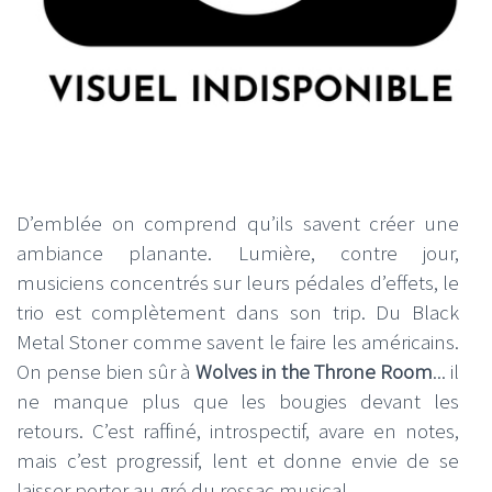
D’emblée on comprend qu’ils savent créer une
ambiance planante. Lumière, contre jour,
musiciens concentrés sur leurs pédales d’effets, le
trio est complètement dans son trip. Du Black
Metal Stoner comme savent le faire les américains.
On pense bien sûr à
Wolves in the Throne Room
... il
ne manque plus que les bougies devant les
retours. C’est raffiné, introspectif, avare en notes,
mais c’est progressif, lent et donne envie de se
laisser porter au gré du ressac musical.