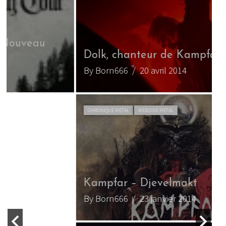
Dolk, chanteur de Kampfar
C
By Born666
/ 20 avril 2014
B
CHRONIQUE METAL
WEBZINE METAL
Kampfar – Djevelmakt
By Born666
/ 23 janvier 2014