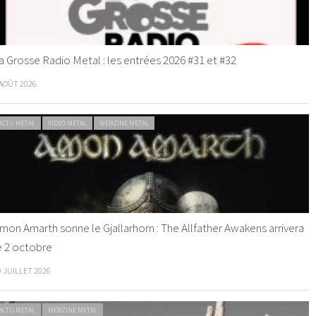
a Grosse Radio Metal : les entrées 2026 #31 et #32
 AOÛT 2026
ACTU METAL
VIDEO METAL
WEBZINE METAL
mon Amarth sonne le Gjallarhorn : The Allfather Awakens arrivera
e 2 octobre
0 JUILLET 2026
ACTU METAL
WEBZINE METAL