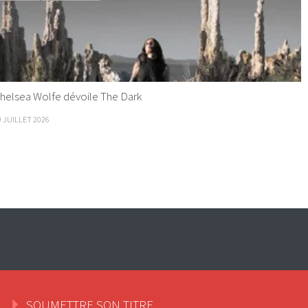
helsea Wolfe dévoile The Dark
9 JUILLET 2026
SOUMETTRE SON TITRE