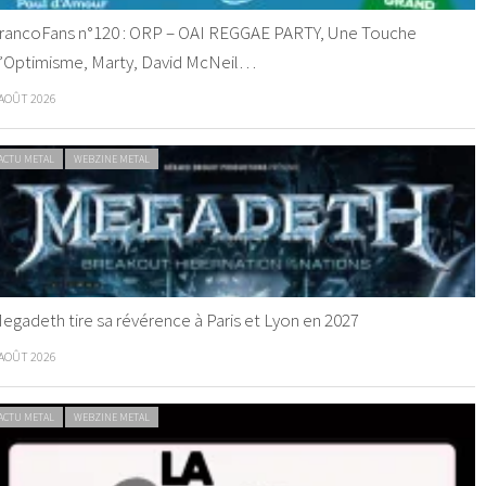
rancoFans n°120 : ORP – OAI REGGAE PARTY, Une Touche
’Optimisme, Marty, David McNeil…
 AOÛT 2026
ACTU METAL
WEBZINE METAL
egadeth tire sa révérence à Paris et Lyon en 2027
 AOÛT 2026
ACTU METAL
WEBZINE METAL