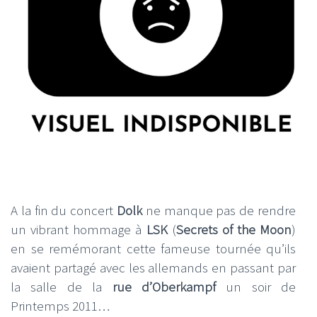
A la fin du concert
Dolk
ne manque pas de rendre
un vibrant hommage à
LSK
(
Secrets of the Moon
)
en se remémorant cette fameuse tournée qu’ils
avaient partagé avec les allemands en passant par
la salle de la
rue d’Oberkampf
un soir de
Printemps 2011…