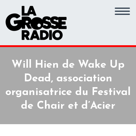
Will Hien de Wake Up
Dead, association
organisatrice du Festival
de Chair et d’Acier