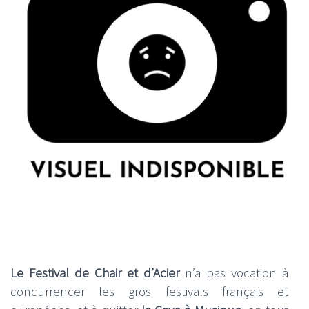
Le Festival de Chair et d’Acier
n’a pas vocation à
concurrencer les gros festivals français et