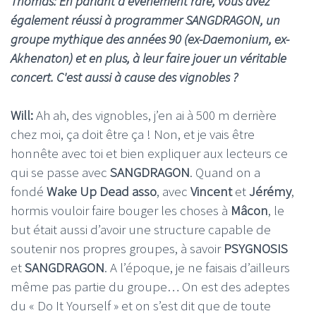
Thomas: En parlant d'événement rare, vous avez
également réussi à programmer SANGDRAGON, un
groupe mythique des années 90 (ex-Daemonium, ex-
Akhenaton) et en plus, à leur faire jouer un véritable
concert. C'est aussi à cause des vignobles ?
Will:
Ah ah, des vignobles, j’en ai à 500 m derrière
chez moi, ça doit être ça ! Non, et je vais être
honnête avec toi et bien expliquer aux lecteurs ce
qui se passe avec
SANGDRAGON
. Quand on a
fondé
Wake Up Dead asso
, avec
Vincent
et
Jérémy
,
hormis vouloir faire bouger les choses à
Mâcon
, le
but était aussi d’avoir une structure capable de
soutenir nos propres groupes, à savoir
PSYGNOSIS
et
SANGDRAGON
. A l’époque, je ne faisais d’ailleurs
même pas partie du groupe… On est des adeptes
du « Do It Yourself » et on s’est dit que de toute