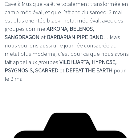
Cave à Musique va être totalement transformée en
camp médiéval, et que l’affiche du samedi 3 mai
est plus orientée black metal médiéval, avec des
groupes comme
ARKONA, BELENOS,
SANGDRAGON
et
BARBARIAN PIPE BAND
… Mais
nous voulions aussi une journée consacrée au
metal plus moderne, c’est pour ça que nous avons
fait appel aux groupes
VILDHJARTA, HYPNO5E,
PSYGNOSIS, SCARRED
et
DEFEAT THE EARTH
pour
le 2 mai.