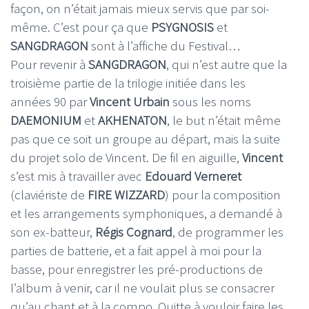
façon, on n’était jamais mieux servis que par soi-
même. C’est pour ça que
PSYGNOSIS
et
SANGDRAGON
sont à l’affiche du Festival…
Pour revenir à
SANGDRAGON
, qui n’est autre que la
troisième partie de la trilogie initiée dans les
années 90 par
Vincent Urbain
sous les noms
DAEMONIUM
et
AKHENATON
, le but n’était même
pas que ce soit un groupe au départ, mais la suite
du projet solo de Vincent. De fil en aiguille,
Vincent
s’est mis à travailler avec
Edouard Verneret
(claviériste de
FIRE WIZZARD
) pour la composition
et les arrangements symphoniques, a demandé à
son ex-batteur,
Régis Cognard
, de programmer les
parties de batterie, et a fait appel à moi pour la
basse, pour enregistrer les pré-productions de
l’album à venir, car il ne voulait plus se consacrer
qu’au chant et à la compo. Quitte à vouloir faire les