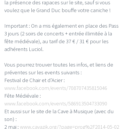
la présence des rapaces sur le site, sauf si vous
voulez que le Grand Duc bouffe votre caniche !
Important : On a mis également en place des Pass
3 jours (2 soirs de concerts + entrée illimitée à la
fête médiévale), au tarif de 37 € / 31 € pour les
adhérents Luciol.
Vous pourrez trouver toutes les infos, et liens de
préventes sur les events suivants :
Festival de Chair et d’Acier :
www.facebook.com/events/708707435815046
Fête Médiévale :
www.facebook.com/events/586913504733090
Et aussi sur le site de la Cave à Musique (avec du
son) :
2 mai :
www.cavazik.org/?page=prog%2F2014-05-02