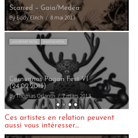
Arkona – Slovo
By Sanguine_Sky
/ 3 septembre 2011
CHRONIQUE METAL
WEBZINE METAL
Arkona – Stenka Na Stenku
By Sanguine_Sky
/ 2 juin 2011
Ces artistes en relation peuvent
aussi vous intéresser...