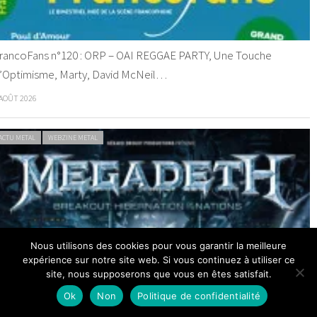
rancoFans n°120 : ORP – OAI REGGAE PARTY, Une Touche
’Optimisme, Marty, David McNeil…
 AOÛT 2026
ACTU METAL
WEBZINE METAL
egadeth tire sa révérence à Paris et Lyon en 2027
Nous utilisons des cookies pour vous garantir la meilleure
expérience sur notre site web. Si vous continuez à utiliser ce
 AOÛT 2026
site, nous supposerons que vous en êtes satisfait.
Ok
Non
Politique de confidentialité
ACTU METAL
WEBZINE METAL