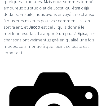
quelques structures. Mais nous sommes tombés
amoureux du studio et de Joost, qui était déjà
dedans. Ensuite, nous avons envoyé une chanson
à plusieurs mixeurs pour voir comment ils s’en
sortiraient, et
Jacob
est celui qui a donné le
meilleur résultat. Il a apporté un plus à
Epica
, les
chansons ont vraiment gagné en qualité une fois
mixées, cela montre à quel point ce poste est
important.