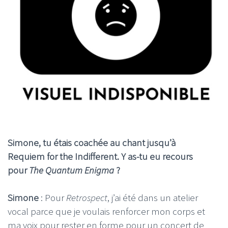
Simone, tu étais coachée au chant jusqu’à
Requiem for the Indifferent. Y as-tu eu recours
pour
The Quantum Enigma
?
Simone
: Pour
Retrospect
, j’ai été dans un atelier
vocal parce que je voulais renforcer mon corps et
ma voix pour rester en forme pour un concert de