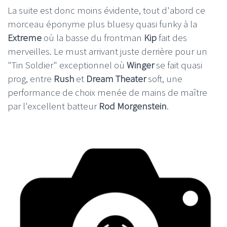
La suite est donc moins évidente, tout d'abord ce
morceau éponyme plus bluesy quasi funky à la
Extreme
où la basse du frontman
Kip
fait des
merveilles. Le must arrivant juste derrière pour un
"Tin Soldier" exceptionnel où
Winger
se fait quasi
prog, entre
Rush
et
Dream Theater
soft, une
performance de choix menée de mains de maître
par l'excellent batteur
Rod Morgenstein
.