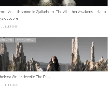
mon Amarth sonne le Gjallarhorn : The Allfather Awakens arrivera
e 2 octobre
0 JUILLET 2026
ACTU METAL
WEBZINE METAL
helsea Wolfe dévoile The Dark
9 JUILLET 2026