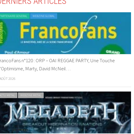
DERNIERS ARTICLES
PARTENAIRE GENERAL
WEBZINE GLOBAL
rancoFans n°120 : ORP – OAI REGGAE PARTY, Une Touche
’Optimisme, Marty, David McNeil…
 AOÛT 2026
ACTU METAL
WEBZINE METAL