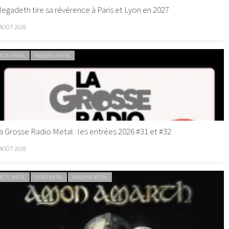
egadeth tire sa révérence à Paris et Lyon en 2027
 AOÛT 2026
ACTU METAL
WEBZINE METAL
a Grosse Radio Metal : les entrées 2026 #31 et #32
 AOÛT 2026
ACTU METAL
VIDEO METAL
WEBZINE METAL