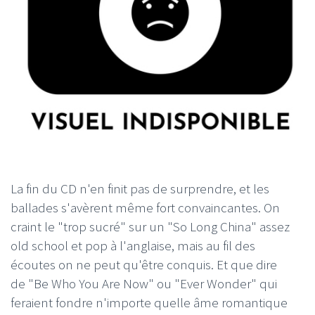
La fin du CD n'en finit pas de surprendre, et les
ballades s'avèrent même fort convaincantes. On
craint le "trop sucré" sur un "So Long China" assez
old school et pop à l'anglaise, mais au fil des
écoutes on ne peut qu'être conquis. Et que dire
de "Be Who You Are Now" ou "Ever Wonder" qui
feraient fondre n'importe quelle âme romantique