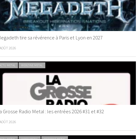
egadeth tire sa révérence à Paris et Lyon en 2027
 AOÛT 2026
ACTU METAL
WEBZINE METAL
a Grosse Radio Metal : les entrées 2026 #31 et #32
 AOÛT 2026