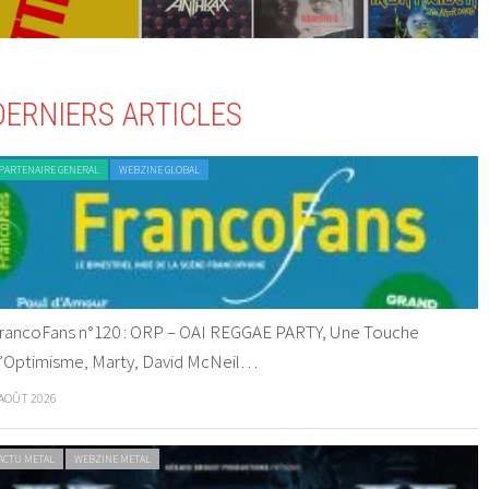
DERNIERS ARTICLES
PARTENAIRE GENERAL
WEBZINE GLOBAL
rancoFans n°120 : ORP – OAI REGGAE PARTY, Une Touche
’Optimisme, Marty, David McNeil…
 AOÛT 2026
ACTU METAL
WEBZINE METAL