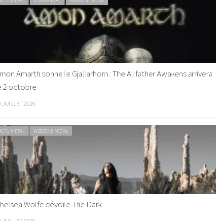
ACTU METAL
VIDEO METAL
WEBZINE METAL
mon Amarth sonne le Gjallarhorn : The Allfather Awakens arrivera
e 2 octobre
0 JUILLET 2026
ACTU METAL
WEBZINE METAL
helsea Wolfe dévoile The Dark
9 JUILLET 2026