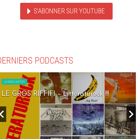
S'ABONNER SUR YOUTUBE
DERNIERS PODCASTS
LE GROS RIFFIFI
ck !!!
LE GROS RIFFIFI – Seven Days