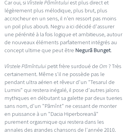
Car oui, si
Vîrstele P
ã
mîntului
est plus direct et
légèrement plus mélodique, plus brut, plus
accrocheur en un sens, il n'en ressort pas moins
un poil plus abouti. Negru a ici décidé d'assurer
une pérénité à la fois logique et ambitieuse, autour
de nouveaux éléments parfaitement intégrés au
concept ultime que peut être
Negurã Bunget
.
Vîrstele P
ã
mîntului
petit frère surdoué de
Om
? Très
certainement. Même s'il ne possède pas le
pendant ultra aérien et rêveur d'un "Tesarul de
Lumini"
qui restera inégalé, il pose d'autres jalons
mythiques en débutant sa galette par deux tueries
sans nom, d'un "Pãmînt" ne cessant de monter
en puissance à un "Dacia Hiperboreanã"
purement orgasmique qui restera dans les
annales des grandes chansons de l'année 2010.