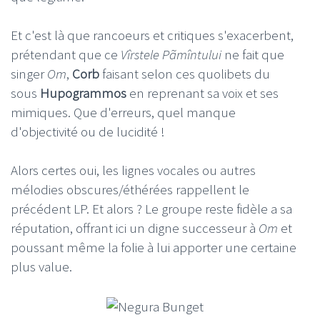
Et c'est là que rancoeurs et critiques s'exacerbent,
prétendant que ce
Vîrstele P
ã
mîntului
ne fait que
singer
Om
,
Corb
faisant selon ces quolibets du
sous
Hupogrammos
en reprenant sa voix et ses
mimiques. Que d'erreurs, quel manque
d'objectivité ou de lucidité !
Alors certes oui, les lignes vocales ou autres
mélodies obscures/éthérées rappellent le
précédent LP. Et alors ? Le groupe reste fidèle a sa
réputation, offrant ici un digne successeur à
Om
et
poussant même la folie à lui apporter une certaine
plus value.