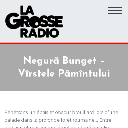
Negurã Bunget –
Vîrstele Pãmîntului
Pénétrons un épais et obscur brouillard lors d'une
balade dans la profonde forêt roumaine... Entre
tradition et mysticisme, émotion et mélancolie,