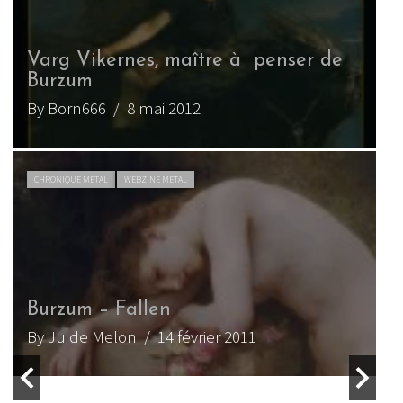
g Vikernes, maître à penser de
rzum
Burzum 
orn666
/ 8 mai 2012
By Born6
IQUE METAL
WEBZINE METAL
ACTU METAL
Varg Vi
zum – Fallen
France p
u de Melon
/ 14 février 2011
By Suden