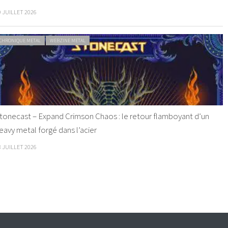
9 JUILLET 2026
CHRONIQUE METAL
WEBZINE METAL
tonecast – Expand Crimson Chaos : le retour flamboyant d’un
eavy metal forgé dans l’acier
8 JUILLET 2026