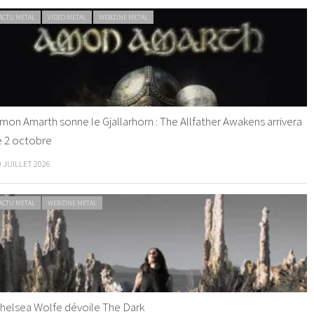
ACTU METAL
VIDEO METAL
WEBZINE METAL
mon Amarth sonne le Gjallarhorn : The Allfather Awakens arrivera
e 2 octobre
0 JUILLET 2026
ACTU METAL
WEBZINE METAL
helsea Wolfe dévoile The Dark