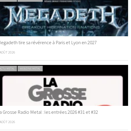
egadeth tire sa révérence à Paris et Lyon en 2027
 AOÛT 2026
ACTU METAL
WEBZINE METAL
a Grosse Radio Metal : les entrées 2026 #31 et #32
 AOÛT 2026