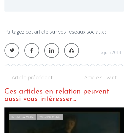
Partagez cet article sur vos réseaux sociaux :
13 juin 2014
Article précédent
Article suivant
Ces articles en relation peuvent
aussi vous intéresser...
VIEW METAL
WEBZINE METAL
FLASHBACK MET