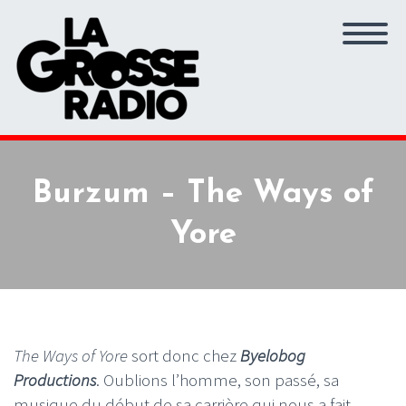
Burzum – The Ways of
Yore
The Ways of Yore
sort donc chez
Byelobog
Productions
. Oublions l’homme, son passé, sa
musique du début de sa carrière qui nous a fait