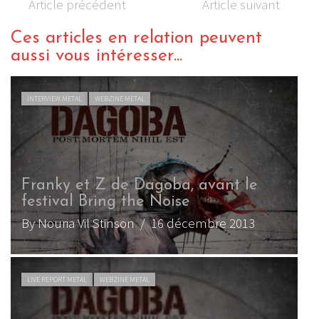
Article précédent
Article suivant
Ces articles en relation peuvent
aussi vous intéresser...
INTERVIEW METAL
WEBZINE METAL
Franky et Z de Dagoba, avant le
festival Bring the Noise
By Nouria Vil Stinson
/ 16 décembre 2013
LIVE REPORT METAL
WEBZINE METAL