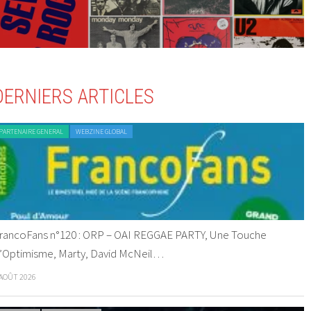
DERNIERS ARTICLES
PARTENAIRE GENERAL
WEBZINE GLOBAL
rancoFans n°120 : ORP – OAI REGGAE PARTY, Une Touche
’Optimisme, Marty, David McNeil…
 AOÛT 2026