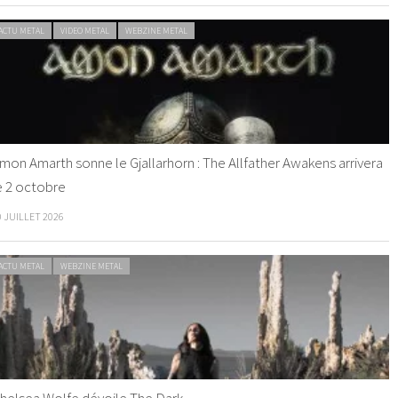
ACTU METAL
VIDEO METAL
WEBZINE METAL
mon Amarth sonne le Gjallarhorn : The Allfather Awakens arrivera
e 2 octobre
0 JUILLET 2026
ACTU METAL
WEBZINE METAL