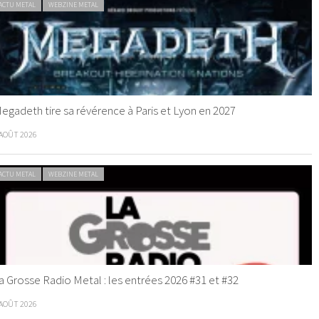
ACTU METAL
WEBZINE METAL
egadeth tire sa révérence à Paris et Lyon en 2027
 AOÛT 2026
ACTU METAL
WEBZINE METAL
a Grosse Radio Metal : les entrées 2026 #31 et #32
 AOÛT 2026