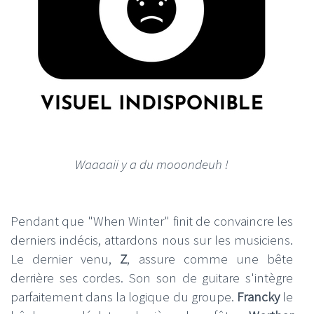
Waaaaii y a du mooondeuh !
Pendant que "When Winter" finit de convaincre les
derniers indécis, attardons nous sur les musiciens.
Le dernier venu,
Z
, assure comme une bête
derrière ses cordes. Son son de guitare s'intègre
parfaitement dans la logique du groupe.
Francky
le