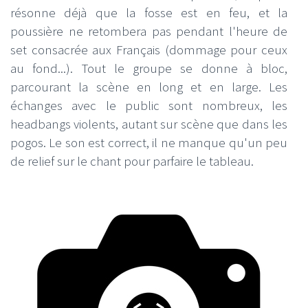
résonne déjà que la fosse est en feu, et la
poussière ne retombera pas pendant l'heure de
set consacrée aux Français (dommage pour ceux
au fond...). Tout le groupe se donne à bloc,
parcourant la scène en long et en large. Les
échanges avec le public sont nombreux, les
headbangs violents, autant sur scène que dans les
pogos. Le son est correct, il ne manque qu'un peu
de relief sur le chant pour parfaire le tableau.